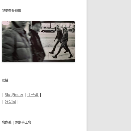
我爱街头摄影
友链
|
BlogFinder
|
江子渔
|
|
好站网
|
皂办处 | 冷制手工皂