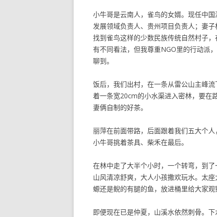
小牛哥是云南人，雀鸟的女婿。现任中国
发展领域负责人、贵州项目负责人；妻子
找到雀鸟这样的少数民族传统自然村子，
有不同看法，但我尊重NGO里的行动派
聊到。
饭后，我们出村，在一条从雷公山主峰流
着一条宽20cm的小水渠进入密林，要
妻俩自制的好茶。
丽萍在前面带路，后面跟着我们五大个人
小牛哥挑着茶具、柴禾在最后。
在林中走了大半个小时，一个转弯，到了
山风清凉舒爽，大人小孩撒欢玩水。太座
螈还是鲵的有腿的鱼，放进桶里给大家观
即便现在已是仲夏，山溪水依然刺骨。下