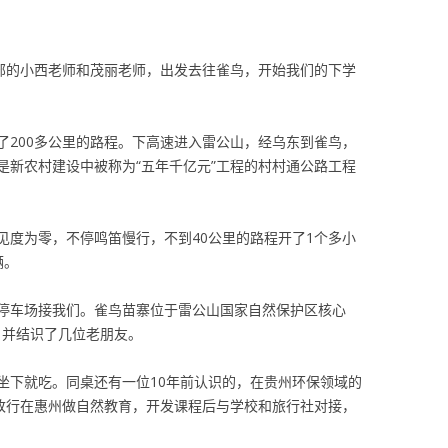
学部的小西老师和茂丽老师，出发去往雀鸟，开始我们的下学
了200多公里的路程。下高速进入雷公山，经乌东到雀鸟，
是新农村建设中被称为“五年千亿元”工程的村村通公路工程
见度为零，不停鸣笛慢行，不到40公里的路程开了1个多小
辆。
停车场接我们。雀鸟苗寨位于雷公山国家自然保护区核心
，并结识了几位老朋友。
坐下就吃。同桌还有一位10年前认识的，在贵州环保领域的
他改行在惠州做自然教育，开发课程后与学校和旅行社对接，