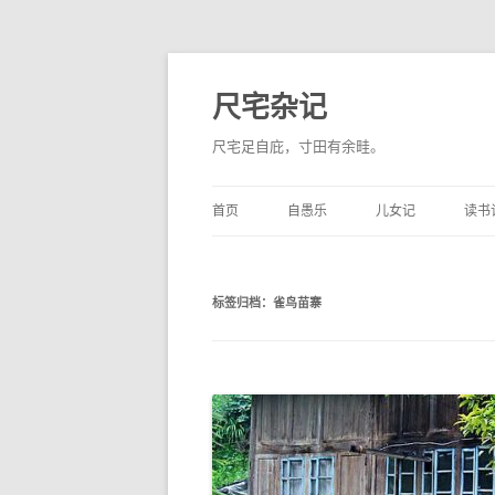
尺宅杂记
尺宅足自庇，寸田有余畦。
首页
自愚乐
儿女记
读书
标签归档：
雀鸟苗寨