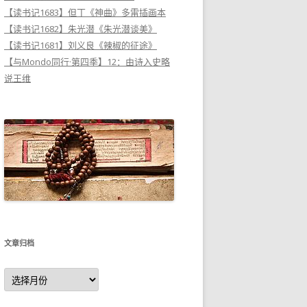
【读书记1683】但丁《神曲》多雷插画本
【读书记1682】朱光潜《朱光潜谈美》
【读书记1681】刘义良《辣椒的征途》
【与Mondo同行·第四季】12：由诗入史略
说王维
文章归档
文
章
归
档