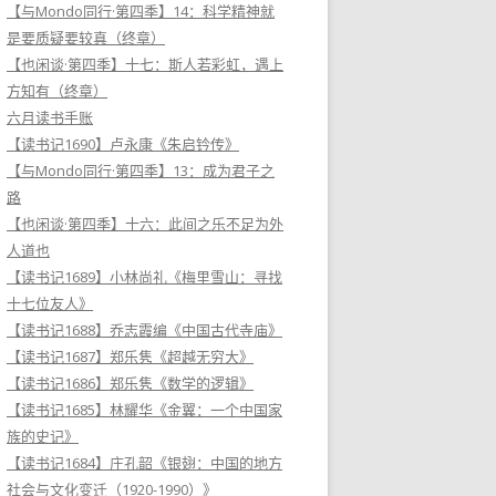
【与Mondo同行·第四季】14：科学精神就
是要质疑要较真（终章）
【也闲谈·第四季】十七：斯人若彩虹，遇上
方知有（终章）
六月读书手账
【读书记1690】卢永康《朱启钤传》
【与Mondo同行·第四季】13：成为君子之
路
【也闲谈·第四季】十六：此间之乐不足为外
人道也
【读书记1689】小林尚礼《梅里雪山：寻找
十七位友人》
【读书记1688】乔志霞编《中国古代寺庙》
【读书记1687】郑乐隽《超越无穷大》
【读书记1686】郑乐隽《数学的逻辑》
【读书记1685】林耀华《金翼：一个中国家
族的史记》
【读书记1684】庄孔韶《银翅：中国的地方
社会与文化变迁（1920-1990）》