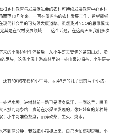
滋根乡村教育与发展促进会的农村可持续发展教育中心乡村
杨丽萍10几年来，一直在做雀鸟的农村发展工作，希望能够
在现代社会里的可持续发展道路。虽然我对NGO的思维模式
，尤其是在农村发展领域——这个话题，在这两天里我们多次
下来的小溪边稍作停留后，从小牛哥夫妻俩的茶园出发，沿
在路的尽头，这条小溪上游森林里的一处山泉边喝茶，小牛哥夫
，还有6岁的花卷和小牛哥、丽萍5岁的儿子贵前两个小孩，
一处拦水坝。进树林前一路已是满身臭汗，一到这里，瞬间
大人抓到两条路上贵前在水渠里发现的，像娃娃鱼的某种蝾
察；小牛哥准备茶席，丽萍砍柴、生火、烧水。
水不到两分钟，我就把小孩抓上来，自己也忙檫脚穿鞋。小