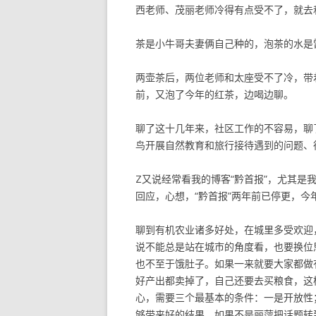
西老师、茂丽老师冷得有点受不了，就去
茶是小牛哥夫妻俩自己种的，泡茶的水是
两壶茶后，两位老师和太座受不了冷，带
前，又泡了今年的红茶，边喝边聊。
聊了这十几年来，社区工作的不容易，聊
鸟开展自然教育和旅行接待遇到的问题、
Z又说经常看我的博客“黔首报”，尤其是
回应，心想，“黔首报”两年前已停更，今
聊到有机农业诸多好处，在城里多受欢迎
说不能总是站在城市的角度看，也要换位
也不至于饿肚子。如果一来就要大家都做
好产出都卖掉了，自己还要去买粮食，这
心，需要三个最基本的条件：一是开放性
够带来好的结果。如果不是丽萍把话题转