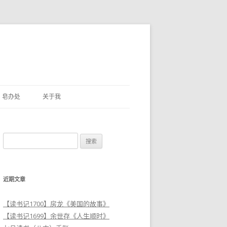
皂办处
关于我
搜
索
：
近期文章
【读书记1700】房龙《美国的故事》
【读书记1699】余世存《人生顺时》