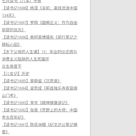
七月读书（八本）手账
【读书记1698】杨淏《关机：离线流浪中国
134天》
【读书记1697】罗翔《圆圈正义：作为自由
前提的信念》
【读书记1696】希阿荣博堪布《前行笔记之
耕耘心田》
【乡下父母的人生课】13：毕业的仪式感与
消费主义陷阱的人生死循环
众生易度不
【儿女记】历史
【读书记1695】奥勒留《沉思录》
【读书记1694】梁思成《蓟县独乐寺观音阁
山门考》
【读书记1693】李辛《精神健康讲记》
【读书记1692】张泉《荒野上的大师：中国
考古百年纪》
【读书记1691】陈荻洲辑《纪文达公笔记摘
要》