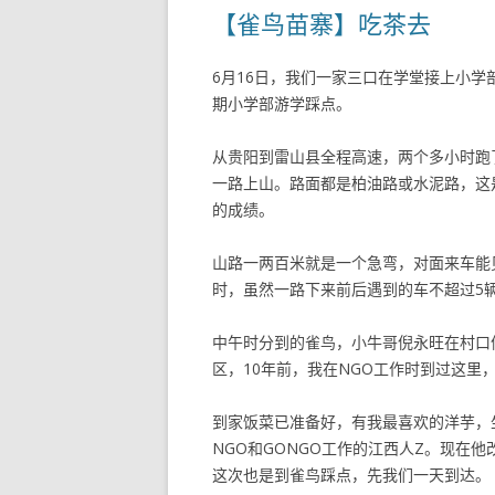
【雀鸟苗寨】吃茶去
6月16日，我们一家三口在学堂接上小
期小学部游学踩点。
从贵阳到雷山县全程高速，两个多小时跑
一路上山。路面都是柏油路或水泥路，这
的成绩。
山路一两百米就是一个急弯，对面来车能
时，虽然一路下来前后遇到的车不超过5
中午时分到的雀鸟，小牛哥倪永旺在村口
区，10年前，我在NGO工作时到过这里
到家饭菜已准备好，有我最喜欢的洋芋，
NGO和GONGO工作的江西人Z。现在
这次也是到雀鸟踩点，先我们一天到达。