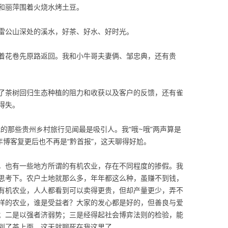
和丽萍围着火烧水烤土豆。
雷公山深处的溪水，好茶、好水、好时光。
着花卷先原路返回。我和小牛哥夫妻俩、邹忠典，还有贵
了茶树回归生态种植的阻力和收获以及客户的反馈，还有雀
得失。
我的那些贵州乡村旅行见闻最是吸引人。我“哦~哦”两声算是
年博客复更后也不再是“黔首报”，这天聊得好尬。
，也有一些地方所谓的有机农业，存在不同程度的掺假。我
思考下。农户土地就那么多，年年都这么种，虽赚不到钱，
有机农业，人人都看到可以卖得更贵，但却产量更少，弄不
样的农业，谁是受益者？大家的发心都是好的，但善良与爱
；二是以强者济弱势；三是经得起社会博弈法则的检验，能
到了茶上面，这天就聊死在我这里了。