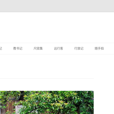
跳
至
记
教书记
尺牍集
远行客
行旅记
随手拍
正
文