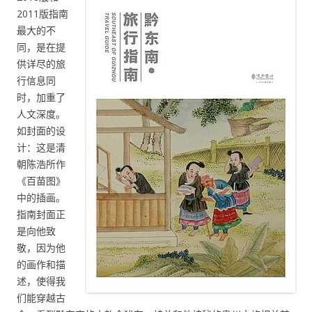
2011版指南
最大的不
同，是在提
供详尽的旅
行信息同
时，加重了
人文深度。
如封面的设
计：这是清
朝陈浩所作
《百苗图》
中的插画。
指南封面正
是向他致
敬，因为他
的画作和描
述，使得我
们能穿越古