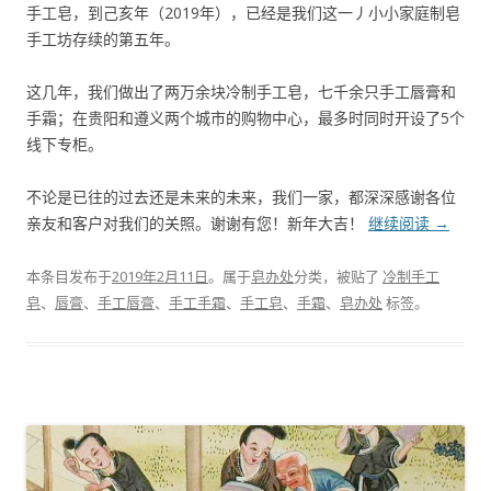
手工皂，到己亥年（2019年），已经是我们这一丿小小家庭制皂
手工坊存续的第五年。
这几年，我们做出了两万余块冷制手工皂，七千余只手工唇膏和
手霜；在贵阳和遵义两个城市的购物中心，最多时同时开设了5个
线下专柜。
不论是已往的过去还是未来的未来，我们一家，都深深感谢各位
亲友和客户对我们的关照。谢谢有您！新年大吉！
继续阅读
→
本条目发布于
2019年2月11日
。属于
皂办处
分类，被贴了
冷制手工
皂
、
唇膏
、
手工唇膏
、
手工手霜
、
手工皂
、
手霜
、
皂办处
标签。