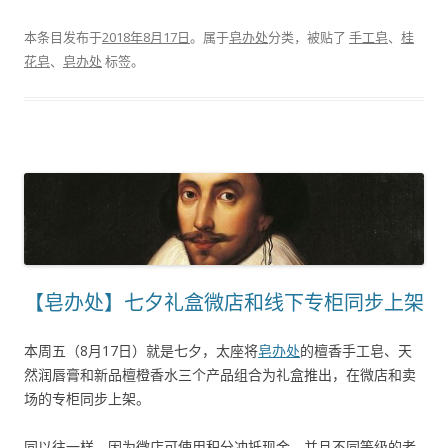
本条目发布于
2018年8月17日
。属于
皂办处
分类，被贴了
手工皂
、
桂
花皂
、
皂办处
标签。
【皂办处】七夕礼盒微店和线下专柜同步上架
本周五（8月17日）就是七夕，太座将
皂办处
的檀香手工皂、天
然润唇膏和新品檀橙香水三个产品组合为礼盒推出，在微店和卖
场的专柜同步上架。
同以往一样，因为微店可使用积分冲抵现金，并且不同等级的老