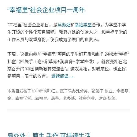
“幸福里”社会企业项目一周年
“幸福里”社会企业项目，是
皂办处
和
幸福学堂
合作，为学堂中学
生开设的个性化项目课程。我皂办处的创始人之一和幸福学堂的
工作人员的双重身份，使我成为了项目的负责人。
下周，这批由参加“幸福里”项目的学生们开发和制作的松木“幸福”
礼盒（四块手工皂+紫草膏+润唇膏+学堂校徽），就要亮相在北
京召开的“中国创新教育交流会”。这次亮相，对我来说，也正好
是项目一周年的收官。
继续阅读
→
本条目发布于
2018年8月3日
。属于
皂办处
分类，被贴了
创业
、
幸福基
金
、
幸福学堂
、
幸福里
、
慈善
、
皂办处
、
社会企业
、
财商
标签。
皂办处 | 原生 手作 可持续生活