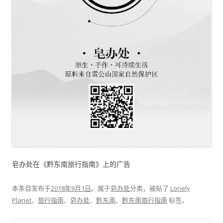
皂办处在《黔东南旅行指南》上的广告
本条目发布于
2018年9月1日
。属于
皂办处
分类，被贴了
Lonely
Planet
、
旅行指南
、
皂办处
、
黔东南
、
黔东南旅行指南
标签。