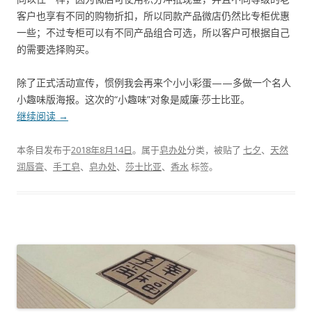
客户也享有不同的购物折扣，所以同款产品微店仍然比专柜优惠
一些；不过专柜可以有不同产品组合可选，所以客户可根据自己
的需要选择购买。
除了正式活动宣传，惯例我会再来个小小彩蛋——多做一个名人
小趣味版海报。这次的“小趣味”对象是威廉·莎士比亚。
继续阅读
→
本条目发布于
2018年8月14日
。属于
皂办处
分类，被贴了
七夕
、
天然
润唇膏
、
手工皂
、
皂办处
、
莎士比亚
、
香水
标签。