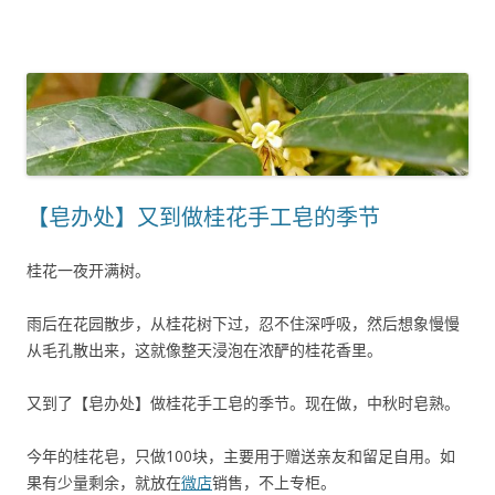
【皂办处】又到做桂花手工皂的季节
桂花一夜开满树。
雨后在花园散步，从桂花树下过，忍不住深呼吸，然后想象慢慢
从毛孔散出来，这就像整天浸泡在浓酽的桂花香里。
又到了【皂办处】做桂花手工皂的季节。现在做，中秋时皂熟。
今年的桂花皂，只做100块，主要用于赠送亲友和留足自用。如
果有少量剩余，就放在
微店
销售，不上专柜。