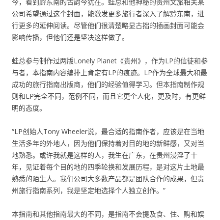
今，看到黔东南的古韵今犹在。蛙总和他神秘的贵州文旅相关某
公司希望通过这个封面，能激发更多旅行者深入了解黔东南，进
行更多的延伸阅读。尽管他们很清楚略显古拙的插画封面可能会
影响传播，但他们还是坚决这样做了。
蛙总参与制作过两版Lonely Planet《贵州》，作为LP的信徒和参
与者，本指南内容编排上肯定有LP的痕迹。LP作为全球最大和最
成功的旅行指南出版商，他们的经验值得学习。但本指南制作规
则和LP完全不同，范例不同，而且它更个人化，更及时，有更鲜
明的态度。
“LP创始人Tony Wheeler说，最合适的指南作者，应该是在当地
生活多年的外地人，因为他们保持着对目的地的新鲜感，又对当
地熟悉。或许我就是这样的人，我生在广东，在贵州浸淫了十
年，见证着每个目的地的四季轮换和发展历程，是对这片土地最
熟悉的陌生人。我们公司大多数产品都是团队合作的成果，但贵
州旅行指南系列，我是坚定地选择个人独立创作。”
本指南和其他指南最大的不同，是指南不会提及食、住、购和娱