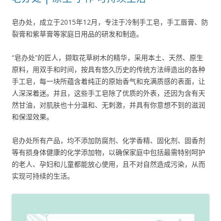
皂办处，成立于2015年12月，专注于冷制手工皂，手工唇膏、防
裂膏和紫草膏等家庭日用品的研发和制造。
“皂办处”的匠人，撷取花草树木的精华，采用本土、天然、原生
原料，用双手和时间，按具有悠久历史的传统方法缔造出的各种
手工皂，每一块所蕴含着纯正的原始香气和充满质感的表面，让
人深深着迷。并且，这些手工皂除了优质的外表，还因为含有天
然甘油，对肌肤也十分温和、无刺激，并具有你意想不到的滋润
和保湿效果。
皂办处所有产品，均不添加防腐剂、化学香精、固化剂、固香剂
等有损身体健康的化学添加物，以确保家庭中包括最需特别呵护
的老人、孕妇和儿童都能放心使用，且不对自然造成污染，从而
实现可持续的生活。