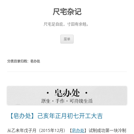
尺宅杂记
尺宅足自庇，寸田有余畦。
跳
菜单
至
正
文
分类目录归档：
皂办处
【皂办处】己亥年正月初七开工大吉
从乙未年戊子月（2015年12月）【
皂办处
】试制成功第一块冷制