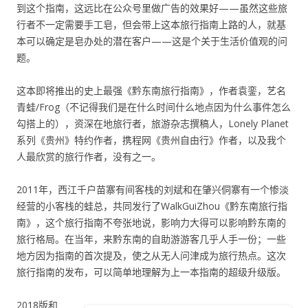
到这个指南，这远比在公众号里做广告的效果好——虽然这些旅
行者不一定需要手工皂，但会带上这本旅行指南上路的人，就基
本可以确定是皂办处的潜在客户——这是个关于生活价值观的问
题。
这本即将推出的史上最强《黔东南旅行指南》，作者袁銮，艺名
青蛙/Frog（不记得我们是在什么时间什么地点因为什么事件怎么
勾搭上的），资深在地旅行者，旅游杂志撰稿人，Lonely Planet
系列《贵州》特约作者，携程网《贵州自由行》作者，以及我个
人最欣赏的旅行作者，没有之一。
2011年，西江千户苗寨有间客栈的刘斌和在肇兴侗寨有一个惨淡
经营的小客栈的蛙总，共同发行了WalkGuiZhou《黔东南旅行指
南》，这个旅行指南不夸张地说，影响力大得可以影响黔东南的
旅行格局。在当年，来黔东南的自助游游客几乎人手一份；一些
地方因为指南的首次提及，使之从无人问津成为旅行热点。这次
旅行指南的发布，可以简单地理解为上一本指南的超级升级版。
2018版和