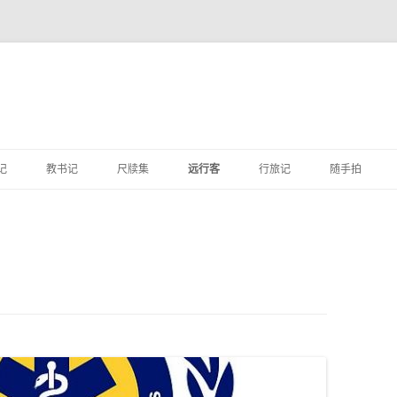
跳
至
记
教书记
尺牍集
远行客
行旅记
随手拍
正
文