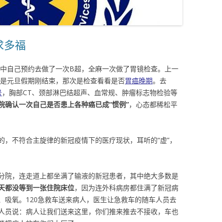
求多福
其中自己预约去做了一次B超，全麻一次做了胃镜检查。上一
好是元旦假期刚结束，那次是检查看看是否
胃癌晚期
。去
号
，胸部CT、颈部淋巴结超声、血常规、肿瘤标志物检验等
院确认一次自己是否患上各种癌已成“惯例”
，心态都稀松平
的，不符合主旋律的新冠疫情下的医疗现状，耳听的“虚”，
分院，连走道上都坐满了输液的新冠患者，其中绝大多数是
天都没等到一张住院床位
，因为连外科病房都住满了新冠病
、吸氧。120急救车送来病人，医生让急救车的随车人员去
人员说：病人让我们送来这里，你们推来推去不接收，车也