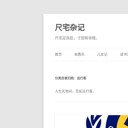
尺宅杂记
尺宅足自庇，寸田有余畦。
首页
自愚乐
儿女记
读书
分类目录归档：
远行客
人生天地间，忽如远行客。