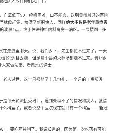
能把病人放在你们大厅了。
点，血氧低于90，呼吸困难，口不能言，送到贵州最好的医院
厅就像赶集，挤满了新冠病人，同样
绝大多数是老年重症患
后的凌晨1点，终于住进神经内科病房一病区。一层楼四十多
属在走道里聊天。说：我们乡下，先生都忙不过来了，一天
送到旁边县去烧，但是哪个县的火葬场都烧不过来。贵州乡
给人家做法事、看风水的道士。
、老人过世，这个月都随了十几份礼，一个月的工资都没
于是每天轮流接受培训，遇到处理不了的情况和病人，就请
什么科室了，或者说整个医院现在就只有一个科室——
新冠
481，要吃药控制了。我说知道的，因为第一次吃药有可能