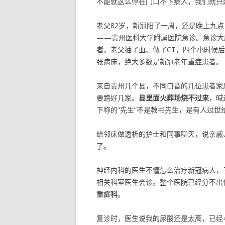
不能就这么停在门口不下病人，我们就只
老父82岁，新冠阳了一周，还是晚上九
——贵州医科大学附属医院急诊。急诊大
者
。老父抽了血、做了CT，四个小时候
张病床，绝大多数是新冠老年重症患者。
来自贵州几个县，不同口音的几位患者家
要跑好几家。
县里面火葬场烧不过来
，喊
下称的“先生”不是教书先生，是有人过世
给邻床做透析的护士和同事聊天，说亲戚
了。
神经内科的医生不懂怎么治疗新冠病人，
相关科室医生会诊。整个医院已经分不出
重症科
。
复诊时，医生说我的尿酸还是太高，已经