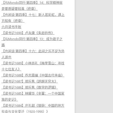
【与Mondo同行·第四季】14：科学精神就
是要质疑要较真（终章）
【也闲谈·第四季】十七：斯人若彩虹，遇上
方知有（终章）
六月读书手账
【读书记1690】卢永康《朱启钤传》
【与Mondo同行·第四季】13：成为君子之
路
【也闲谈·第四季】十六：此间之乐不足为外
人道也
【读书记1689】小林尚礼《梅里雪山：寻找
十七位友人》
【读书记1688】乔志霞编《中国古代寺庙》
【读书记1687】郑乐隽《超越无穷大》
【读书记1686】郑乐隽《数学的逻辑》
【读书记1685】林耀华《金翼：一个中国家
族的史记》
【读书记1684】庄孔韶《银翅：中国的地方
社会与文化变迁（1920-1990）》