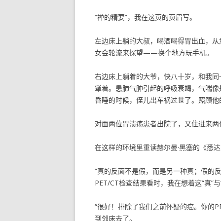
“禅的精要”，我在这页的页眉写。
左边床上躺的大叔，喝酒喝得胃出血，从
女会轮流来探望——换个地方玩手机。
右边床上躺着的大爷，快八十岁，和我同
犟着。患肺气肿引起的呼吸衰竭，气喘像
昏睡的时候，侄儿出车祸过世了。照顾他
对面两位胃溃疡患者出院了，又住进来两
在这样的环境里重读赫尔曼·黑塞的《悉
“真的反面不是假，而是另一种真；假的
PET/CT检查结果看时，我在想着这“真”与
“很好！排除了我们之前怀疑的癌。你的P
到邻床去了。