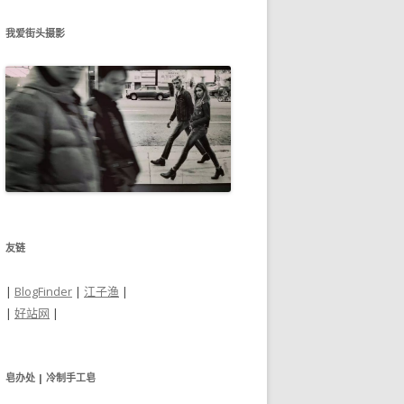
我爱街头摄影
友链
|
BlogFinder
|
江子渔
|
|
好站网
|
皂办处 | 冷制手工皂