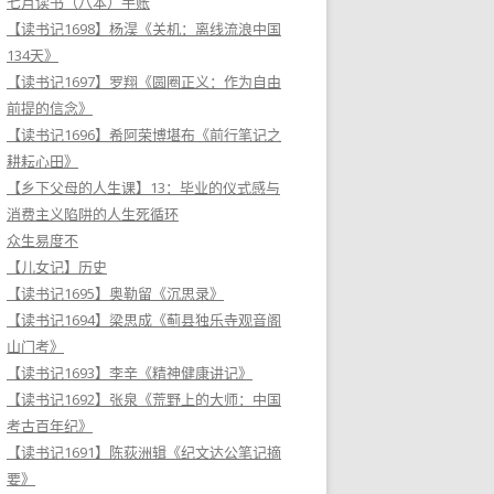
七月读书（八本）手账
【读书记1698】杨淏《关机：离线流浪中国
134天》
【读书记1697】罗翔《圆圈正义：作为自由
前提的信念》
【读书记1696】希阿荣博堪布《前行笔记之
耕耘心田》
【乡下父母的人生课】13：毕业的仪式感与
消费主义陷阱的人生死循环
众生易度不
【儿女记】历史
【读书记1695】奥勒留《沉思录》
【读书记1694】梁思成《蓟县独乐寺观音阁
山门考》
【读书记1693】李辛《精神健康讲记》
【读书记1692】张泉《荒野上的大师：中国
考古百年纪》
【读书记1691】陈荻洲辑《纪文达公笔记摘
要》