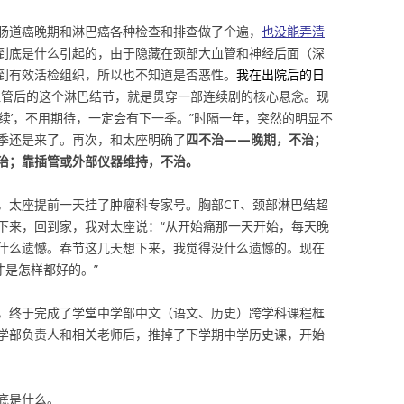
肠道癌晚期和淋巴癌各种检查和排查做了个遍，
也没能弄清
到底是什么引起的，由于隐藏在颈部大血管和神经后面（深
到有效活检组织，所以也不知道是否恶性。
我在出院后的日
血管后的这个淋巴结节，就是贯穿一部连续剧的核心悬念。现
续’，不用期待，一定会有下一季。”时隔一年，突然的明显不
季还是来了。再次，和太座明确了
四不治——晚期，不治；
治；靠插管或外部仪器维持，不治。
，太座提前一天挂了肿瘤科专家号。胸部CT、颈部淋巴结超
下来，回到家，我对太座说：“从开始痛那一天开始，每天晚
什么遗憾。春节这几天想下来，我觉得没什么遗憾的。现在
才是怎样都好的。”
，终于完成了学堂中学部中文（语文、历史）跨学科课程框
学部负责人和相关老师后，推掉了下学期中学历史课，开始
底是什么。