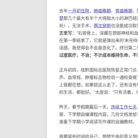
去年
一月初住院
，
肺癌晚期
、
胃癌晚期
、
楚
那几个最大有半个大拇指大小的淋巴结
处），无法手术，
两次穿刺
也没能成功取
志里写：
“右锁骨上，深藏在颈部神经和
在第一季结束了，它就是弹出来的‘未完待
适感，我觉得会不会是恶化了。终归第二
过度医疗，不治；不计成本维持生命，不
正月初四，桂黔国际总医院恢复正常门诊
声、血常规、肿瘤标志物检验一通检查做
上我都在想，如果就这么走了，还有没有
的生活，都挺好。”太座说：“只有活着，
昨天，春节假期最后一天，
连续工作七天
架、下学期自编课程内容。几份文档发给
准备下学期小学阅读写作课的自编教材。
我要留些时间给自己，想想生命的意义到