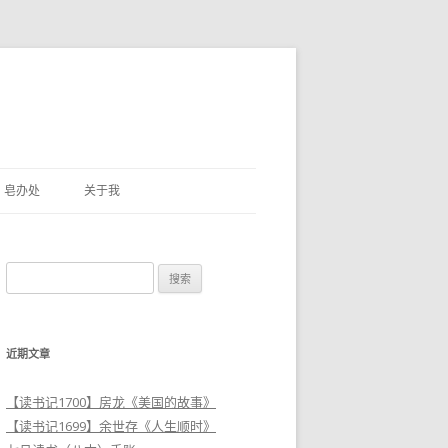
皂办处
关于我
搜
索
：
近期文章
【读书记1700】房龙《美国的故事》
【读书记1699】余世存《人生顺时》