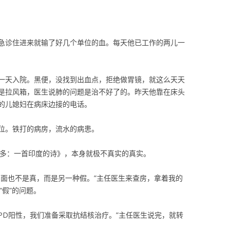
急诊住进来就输了好几个单位的血。每天他已工作的两儿一
一天入院。黑便，没找到出血点，拒绝做胃镜，就这么天天
是拉风箱，医生说肺的问题是治不好了的。昨天他靠在床头
的儿媳妇在病床边接的电话。
位。铁打的病房，流水的病患。
达多：一首印度的诗》，本身就极不真实的真实。
反面也不是真，而是另一种假。”主任医生来查房，拿着我的
“假”的问题。
PD阳性，我们准备采取抗结核治疗。”主任医生说完，就转