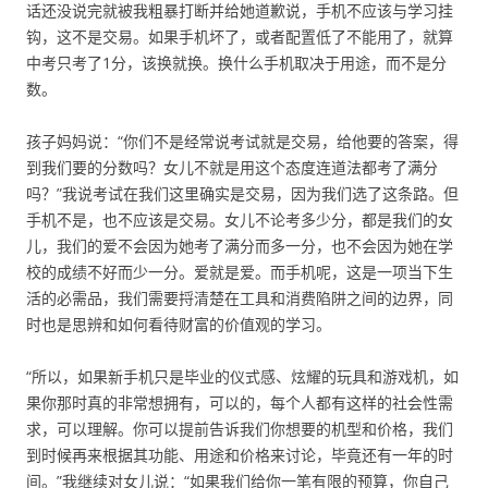
话还没说完就被我粗暴打断并给她道歉说，手机不应该与学习挂
钩，这不是交易。如果手机坏了，或者配置低了不能用了，就算
中考只考了1分，该换就换。换什么手机取决于用途，而不是分
数。
孩子妈妈说：“你们不是经常说考试就是交易，给他要的答案，得
到我们要的分数吗？女儿不就是用这个态度连道法都考了满分
吗？”我说考试在我们这里确实是交易，因为我们选了这条路。但
手机不是，也不应该是交易。女儿不论考多少分，都是我们的女
儿，我们的爱不会因为她考了满分而多一分，也不会因为她在学
校的成绩不好而少一分。爱就是爱。而手机呢，这是一项当下生
活的必需品，我们需要捋清楚在工具和消费陷阱之间的边界，同
时也是思辨和如何看待财富的价值观的学习。
“所以，如果新手机只是毕业的仪式感、炫耀的玩具和游戏机，如
果你那时真的非常想拥有，可以的，每个人都有这样的社会性需
求，可以理解。你可以提前告诉我们你想要的机型和价格，我们
到时候再来根据其功能、用途和价格来讨论，毕竟还有一年的时
间。”我继续对女儿说：“如果我们给你一笔有限的预算，你自己