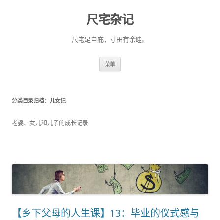
尺宅杂记
尺宅足自庇，寸田有余畦。
跳
菜单
至
正
文
分类目录归档：
儿女记
老婆、女儿和儿子的成长记录
【乡下父母的人生课】13：毕业的仪式感与