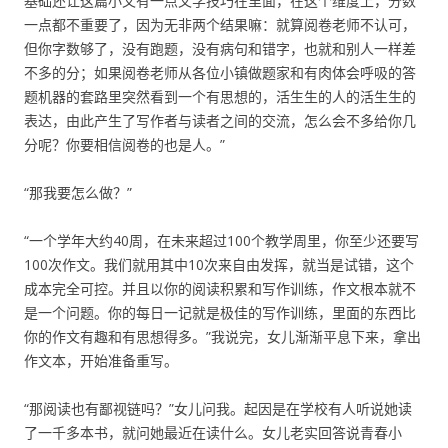
基础还让这篇小文有一点文学技巧在里面，在这个维度上，分数
一点都不重要了，因为无非两个结果嘛：就算阅卷老师不认可，
但你字数够了，没有跑题，没有病句和错字，也就和别人一样差
不多的分；如果阅卷老师从各位小镇做题家和有肉体会呼吸的答
题机器的套路里突然看到一个有思想的，活生生的人的活生生的
表达，由此产生了写作者与读者之间的交流，怎么会不多给你几
分呢？你要相信阅卷的也是人。”
“那我要怎么做？”
“一个学年大约40周，在未来超过100个教学周里，你至少还要写
100次作文。我们就用其中10次来自由发挥，就当是试错，这个
成本完全可控。并且以你的阅读积累和写作训练，作文根本就不
是一个问题。你的每日一记就是极佳的写作训练，里面的东西比
你的作文有趣和有思想得多。”我说完，女儿渐渐平息下来，拿出
作文本，开始准备重写。
“那阅读也有鄙视链吗？”女儿问我。起因是在学校有人听说她读
了一千多本书，就问她最近在读什么。女儿老实回答说青春小