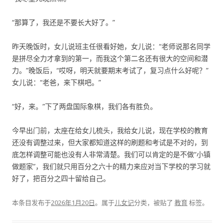
“那算了，我还是不要长大好了。”
昨天晚饭时，女儿说班主任很看好她，女儿说：“老师说那名同学
是拼尽全力才拿到的第一，而我这个第二名还有很大的空间和潜
力。”晚饭后，“哎呀，明天就要期末考试了，复习点什么好呢？”
女儿说：“老爸，来下棋吧。”
“好，来。”下了两盘国际象棋，我们各有胜负。
今早出门前，太座在给女儿梳头，我给女儿说，现在学校的教育
还没有调整过来，但大家都知道这样的刷题和考试是不对的，到
底怎样调整可能也没有人非常清楚。我们可以肯定的是不做“小镇
做题家”，我们就只用百分之六十的精力来应对当下学校的学习就
好了，把百分之四十留给自己。
本条目发布于
2026年1月20日
。属于
儿女记
分类，被贴了
教育
标签。