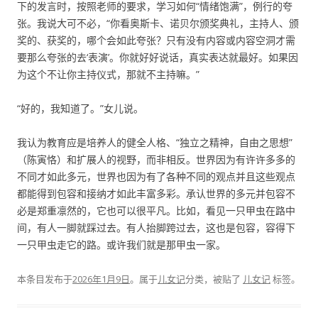
下的发言时，按照老师的要求，学习如何“情绪饱满”，例行的夸
张。我说大可不必，“你看奥斯卡、诺贝尔颁奖典礼，主持人、颁
奖的、获奖的，哪个会如此夸张？只有没有内容或内容空洞才需
要那么夸张的去‘表演’。你就好好说话，真实表达就最好。如果因
为这个不让你主持仪式，那就不主持嘛。”
“好的，我知道了。”女儿说。
我认为教育应是培养人的健全人格、“独立之精神，自由之思想”
（陈寅恪）和扩展人的视野，而非相反。世界因为有许许多多的
不同才如此多元，世界也因为有了各种不同的观点并且这些观点
都能得到包容和接纳才如此丰富多彩。承认世界的多元并包容不
必是郑重凛然的，它也可以很平凡。比如，看见一只甲虫在路中
间，有人一脚就踩过去。有人抬脚跨过去，这也是包容，容得下
一只甲虫走它的路。或许我们就是那甲虫一家。
本条目发布于
2026年1月9日
。属于
儿女记
分类，被贴了
儿女记
标签。