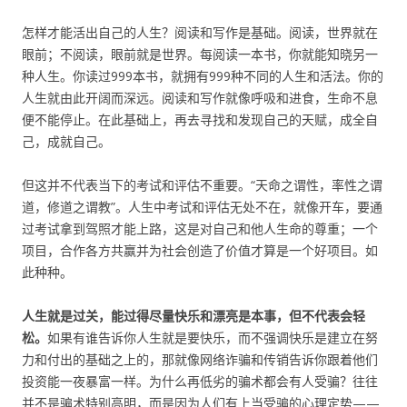
怎样才能活出自己的人生？阅读和写作是基础。阅读，世界就在
眼前；不阅读，眼前就是世界。每阅读一本书，你就能知晓另一
种人生。你读过999本书，就拥有999种不同的人生和活法。你的
人生就由此开阔而深远。阅读和写作就像呼吸和进食，生命不息
便不能停止。在此基础上，再去寻找和发现自己的天赋，成全自
己，成就自己。
但这并不代表当下的考试和评估不重要。“天命之谓性，率性之谓
道，修道之谓教”。人生中考试和评估无处不在，就像开车，要通
过考试拿到驾照才能上路，这是对自己和他人生命的尊重；一个
项目，合作各方共赢并为社会创造了价值才算是一个好项目。如
此种种。
人生就是过关，能过得尽量快乐和漂亮是本事，但不代表会轻
松。
如果有谁告诉你人生就是要快乐，而不强调快乐是建立在努
力和付出的基础之上的，那就像网络诈骗和传销告诉你跟着他们
投资能一夜暴富一样。为什么再低劣的骗术都会有人受骗？往往
并不是骗术特别高明，而是因为人们有上当受骗的心理定势——