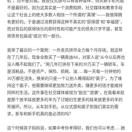
机”，而不是对错。我说仪式感可以有各种各样，但买新手机可能
不是最好的，因为这其实是一个消费陷阱，社交媒体和教育手段
让这个社会上的绝大多数人相信一个所谓的“真理”——我值得拥
有更好的。于是通过消费获得这种不真实的“获得感”和“幸福感”，
而对背后的获得快乐的即时性和可能产生的债务只字不提，甚至
将债务包装成“成功”的一部分。
我举了最近的一个案例：一外卖员拼尽全力每个月存钱，就这样
存了几年后，现金全款买了一辆奥迪A6，对家人说“从今以后再也
没人瞧不起我们了。”用几年打拼存下来的30万买了一辆轿车，车
是消耗品，不是资产，保险、损耗、油……每一天每一分钟他的
30万都在流失，换来的只是一个让别人瞧得起的“面子”。为了维
持这个面子，他需要继续更加努力送外卖，赚更多的钱才能维持
同样的生活。这件事在社交媒体被视为“励志”“逆袭”，在我看来就
是那个放羊娃放更多的羊为了讨媳妇生更多的娃来放更多的羊的
死循环。所以，从车到手机，从仪式感和面子到我们真实的需
求，新车和新手机真的是必须的吗？
这个时候孩子妈妈说，如果中考你考得好，我们也可以考虑……她