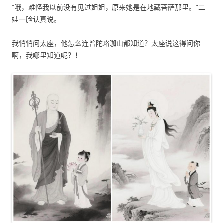
“哦，难怪我以前没有见过姐姐，原来她是在地藏菩萨那里。”二
娃一脸认真说。
我悄悄问太座，他怎么连普陀珞珈山都知道？太座说这得问你
啊，我哪里知道呢？！