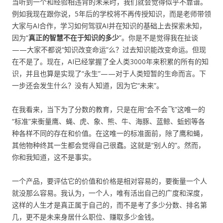
当听到一个和经验相违背的未来时，我们就会觉得似乎不靠谱。
例如我现在跟你说，5年后的学校将不再传授知识，而是老师带领
大家与AI合作，学习如何驾驭AI并在知识的基础上去探索未知，
因为“
真正的智慧不在于知识的多少
”。你是不是觉得我在扯谈
——大家不都说“知识改变命运”么？过去知识能改变命运。但现
在不是了。现在，AI已经掌握了全人类3000年来积累的所有的知
识，并且也算是实现了“永生”——对于人类短暂的生命而言。下
一步还会发生什么？没有人知道，因为它“未来”。
在我看来，当下为了分数的教育，只是在用“会不会飞”这唯一的
“标准”来衡量鹰、蝇、虎、象、熊、牛、海豚、蓝鲸、蚯蚓等各
种各样不同的存在和价值。在这唯一的标准面前，除了鹰和蝇，
其他物种终其一生都会觉得自己很蠢。这就是“别人的”。然而，
你和我知道，这不是事实。
一个产品，要评估它的价值和价格是相对容易的，要衡量一个人
就没那么容易。我认为，一个人，唯有活出自己的广度和深度，
这样的人生才是真正属于自己的，而不是考了多少分数、排名第
几，更不是未来身居什么职位、赚取多少金钱。