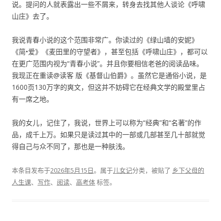
说。提问的人就表露出一些不屑来，转身去找其他人谈论《呼啸
山庄》去了。
我说青春小说的这个范围非常广。你读过的《绿山墙的安妮》
《简•爱》《麦田里的守望者》，甚至包括《呼啸山庄》，都可以
在更广范围内视为“青春小说”。并且你要相信老爸的阅读品味。
我现正在重读@读客 版《基督山伯爵》。虽然它是通俗小说，是
1600页130万字的爽文，但这并不妨碍它在经典文学的殿堂里占
有一席之地。
我的女儿，记住了，我说，世界上可以称为“经典”和“名著”的作
品，成千上万。如果只是读过其中的一部或几部甚至几十部就觉
得自己与众不同了，那也是一种肤浅。
本条目发布于
2026年5月15日
。属于
儿女记
分类，被贴了
乡下父母的
人生课
、
写作
、
阅读
、
高考体
标签。