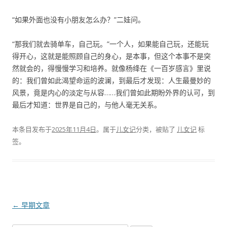
“如果外面也没有小朋友怎么办？”二娃问。
“那我们就去骑单车，自己玩。”一个人，如果能自己玩，还能玩
得开心，这就是能照顾自己的身心，是本事，但这个本事不是突
然就会的，得慢慢学习和培养。就像杨绛在《一百岁感言》里说
的：我们曾如此渴望命运的波澜，到最后才发现：人生最曼妙的
风景，竟是内心的淡定与从容……我们曾如此期盼外界的认可，到
最后才知道：世界是自己的，与他人毫无关系。
本条目发布于
2025年11月4日
。属于
儿女记
分类，被贴了
儿女记
标
签。
文
←
早期文章
章