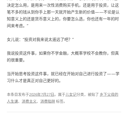
决定怎么用，是用来一次性消费购买手机，还是用于投资，让这
笔不多的钱从到你手上那一天就开始产生新的价值——不论是认
知意义上的还是货币意义上的，你要怎么选，你也还有一年的时
间来考虑。”
女儿说：“投资对我来说太遥远了吧？”
我说投资这件事，如果你不学金融，大概率学校不会教你，但真
的很重要。
当开始思考投资这件事，就已经在开始对自己进行投资了——学
习什么才是真正对自己更好的。
本条目发布于
2026年7月27日
。属于
儿女记
分类，被贴了
乡下父母的
人生课
、
消费主义
、
消费陷阱
标签。