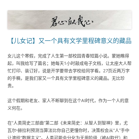
【儿女记】又一个具有文学里程碑意义的藏品
女儿这个寒假，完成了人生第一部校园青春短篇小说。蒙她瞧得
起，叫我给写了篇名；她每天1小时敲成电子文档，让太座大人帮
忙打印、装订好，说是开学要带去学校给同学看。27页近两万字
的手稿，是我们家又一个具有文学里程碑意义的藏品。无比珍
贵。
这个假期和老友、家人不断聊到在这个AI时代，作为一个人的意
义何在。
在“人类简史三部曲”第二部《未来简史：从智人到智神》里，尤
瓦尔•赫拉利预测当算法比你自己更懂你时，决策权会从“人”手中
让渡给“数据主义”。人类可能会分化为无用阶级（被AI取代）和