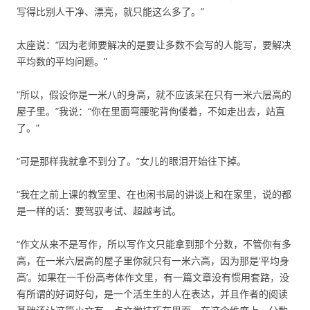
写得比别人干净、漂亮，就只能这么多了。”
太座说：“因为老师要解决的是要让多数不会写的人能写，要解决
平均数的平均问题。”
“所以，假设你是一米八的身高，就不应该呆在只有一米六层高的
屋子里。”我说：“你在里面弯腰驼背佝偻着，不如走出去，站直
了。”
“可是那样我就拿不到分了。”女儿的眼泪开始往下掉。
“我在之前上课的教室里、在也闲书局的讲谈上和在家里，说的都
是一样的话：要驾驭考试、超越考试。
“作文从来不是写作，所以写作文只能拿到那个分数，不管你有多
高，在一米六层高的屋子里你就只有一米六高，因为那是‘平均身
高’。如果在一千份高考体作文里，有一篇文章没有惯用套路，没
有所谓的好词好句，是一个活生生的人在表达，并且作者的阅读