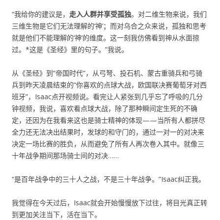
“我给你的建议是，
走入人群并享受孤独
。对二维生物来说，我们
三维生物是它们无法理解的‘神’；而对乌合之众来说，孤独和思考
就是他们不能理解的‘神’的维度。这一刻我仿佛看到神从水面掠
过。*这是《圣经》里的句子。”我说。
从《圣经》到“帝国时代”，从弓弩、投石机、蒙古重骑兵和弓骑
兵到昨天凌晨结束的“你喜欢的点球大战，欧国联决赛葡萄牙对西
班牙”，Isaac点开视频说。看完让人紧张到几乎忘了呼吸的几分
钟视频，我说，喜欢看点球大战，除了那种瞬间定生死的不确
定，还因为在我看来这也是骑士精神的体现——当所有人都拼尽
全力还无法决出结果时，发球的和守门的，通过一对一的对决来
决定一场比赛的胜负，从而避免了所有人再次卷入其中。就像三
十年战争期间那场骑士间的对决……
“是百年战争中的三十人之战，不是三十年战争。”Isaac纠正我。
我觉得在今天过后，Isaac就会开始慢慢放下过往，将目光真正转
到更加关注当下，活在当下。