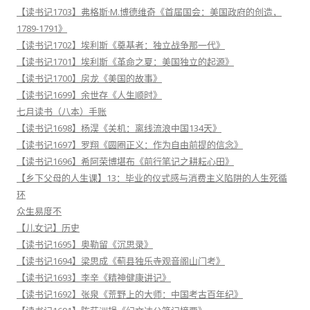
【读书记1703】弗格斯·M.博德维奇《首届国会：美国政府的创造，
1789-1791》
【读书记1702】埃利斯《奠基者：独立战争那一代》
【读书记1701】埃利斯《革命之夏：美国独立的起源》
【读书记1700】房龙《美国的故事》
【读书记1699】余世存《人生顺时》
七月读书（八本）手账
【读书记1698】杨淏《关机：离线流浪中国134天》
【读书记1697】罗翔《圆圈正义：作为自由前提的信念》
【读书记1696】希阿荣博堪布《前行笔记之耕耘心田》
【乡下父母的人生课】13：毕业的仪式感与消费主义陷阱的人生死循
环
众生易度不
【儿女记】历史
【读书记1695】奥勒留《沉思录》
【读书记1694】梁思成《蓟县独乐寺观音阁山门考》
【读书记1693】李辛《精神健康讲记》
【读书记1692】张泉《荒野上的大师：中国考古百年纪》