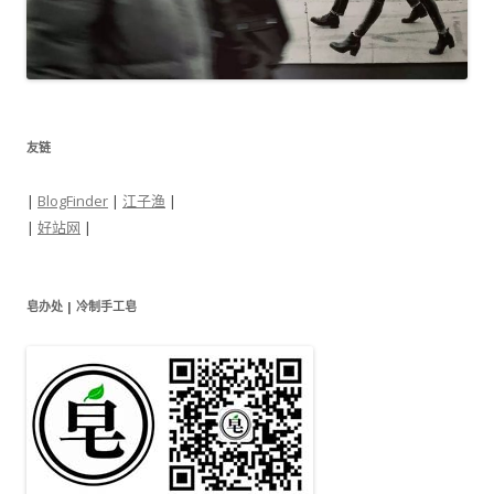
友链
|
BlogFinder
|
江子渔
|
|
好站网
|
皂办处 | 冷制手工皂