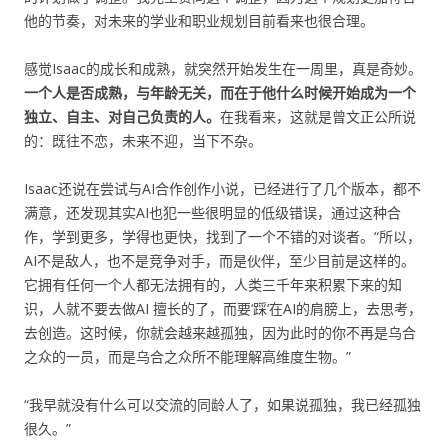
他的节奏，对未来的学业和职业规划目前看来也很合理。
感觉Isaac的成长和成熟，就突然开始发生在一周里，真是奇妙。
一个人是否成熟，与年龄无关，而在于他什么时候开始成为一个
独立、自主、对自己负责的人。
在我看来，这就是曾文正公所说
的：既往不恋，未来不迎，当下不杂。
Isaac还说在尝试与AI合作创作小说，已经进行了几个版本，都不
满意，还发现其实AI也犯一些很明显的低级错误，通过这种合
作，学到更多，学得也更快，找到了一个不错的对谈者。“所以，
AI不是敌人，也不是竞争对手，而是伙伴，至少目前是这样的。
它拥有任何一个人都无法拥有的，人类三千年来积累下来的知
识，人就不要去做AI 擅长的了，而要‘踩’在AI的肩膀上，去思考，
去创造。这时候，你就会越来越孤独，因为此时的你不再是乌合
之众的一员，而是乌合之众所不能理解高维度生物。”
“我早就没有什么可以交流的同龄人了，如果说孤独，我已经孤独
很久。”