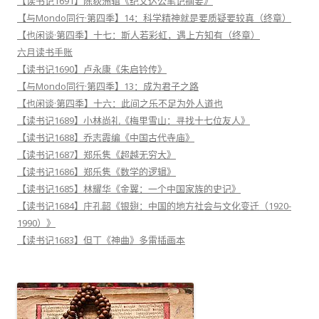
【读书记1691】陈荻洲辑《纪文达公笔记摘要》
【与Mondo同行·第四季】14：科学精神就是要质疑要较真（终章）
【也闲谈·第四季】十七：斯人若彩虹，遇上方知有（终章）
六月读书手账
【读书记1690】卢永康《朱启钤传》
【与Mondo同行·第四季】13：成为君子之路
【也闲谈·第四季】十六：此间之乐不足为外人道也
【读书记1689】小林尚礼《梅里雪山：寻找十七位友人》
【读书记1688】乔志霞编《中国古代寺庙》
【读书记1687】郑乐隽《超越无穷大》
【读书记1686】郑乐隽《数学的逻辑》
【读书记1685】林耀华《金翼：一个中国家族的史记》
【读书记1684】庄孔韶《银翅：中国的地方社会与文化变迁（1920-
1990）》
【读书记1683】但丁《神曲》多雷插画本