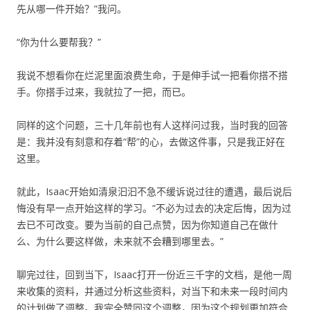
先从哪一件开始？”我问。
“你为什么要帮我？”
我说不想看你在烂泥里面浪费生命，于是伸手试一把看你搭不搭
手。你搭手过来，我就拉了一把，而已。
同样的这个问题，三十几年前也有人这样问过我，当时我的回答
是：我并没有刻意和存着“帮”的心，去做这件事，只是我正好在
这里。
就此，Isaac开始如清泉汩汩不急不缓诉说过往的遭遇，最后说后
悔没有早一点开始这样的学习。“不必为过去的决定后悔，因为过
去已不可改变。要为当前的自己点赞，因为你知道自己在做什
么、为什么要这样做，未来就不会糟到哪里去。”
聊完过往，回到当下，Isaac打开一份近三千字的文档，是他一周
来收集的资料，并通过分析这些资料，对当下和未来一段时间内
的计划做了调整。我完全赞同这个调整，因为这个规划更加符合