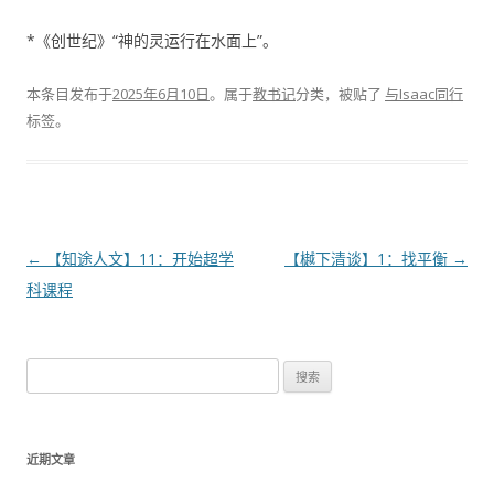
*《创世纪》“神的灵运行在水面上”。
本条目发布于
2025年6月10日
。属于
教书记
分类，被贴了
与Isaac同行
标签。
文
←
【知途人文】11：开始超学
【樾下清谈】1：找平衡
→
章
科课程
导
航
搜
索
：
近期文章