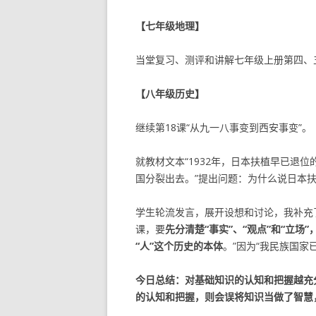
【七年级地理】
当堂复习、测评和讲解七年级上册第四、
【八年级历史】
继续第18课“从九一八事变到西安事变”。
就教材文本“1932年，日本扶植早已退
国分裂出去。”提出问题：为什么说日本
学生轮流发言，展开设想和讨论，我补充
课，要
先分清楚“事实”、“观点”和“立场
“人”这个历史的本体
。”因为“我民族国家
今日总结：对基础知识的认知和把握越充
的认知和把握，则会误将知识当做了智慧