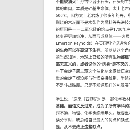
不能被消灭
：孙悟空诞于石头，石头的主
体的血肉，本质是硅基生命体。太上老君
600℃，因为太上老君炼了很多年的丹
燃烧的木炭而不是木柴作为燃料等先进技
的原因是——二氧化硅的熔点是1700
体变得更加纯净，从而形成晶体——火眼金睛
Emerson Reynolds）在英国科学
的生命可以在高温下生存
。所以从这个角
祖当然知道，
地球上已知的所有生物都属
毫无意义的，或者说他的“肉身”是不灭的
座下金蝉子唐三藏这个催化剂来促使悟空
世的金蝉子都没能与孙悟空接触到，半途
不是斗战胜魔。只是不知道现在的AI发
学生说：“原来《西游记》是一部化学教材
基础。而语文反过来，成为了所有学科的
窍不通，物理、化学也绝缘年久。我要重
读分享时，我总结自己最大的优点和缺点
是，从不去改正这些缺点。