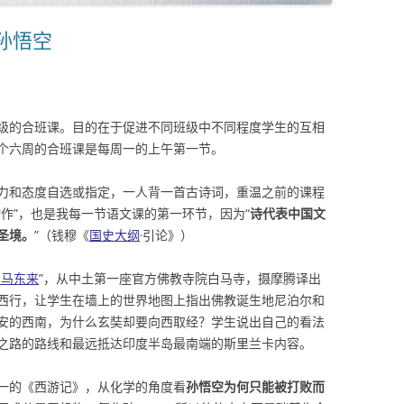
孙悟空
级的合班课。目的在于促进不同班级中不同程度学生的互相
个六周的合班课是每周一的上午第一节。
力和态度自选或指定，一人背一首古诗词，重温之前的课程
作”，也是我每一节语文课的第一环节，因为“
诗代表中国文
圣境。
”（钱穆《
国史大纲
·引论》）
白马东来
”，从中土第一座官方佛教寺院白马寺，摄摩腾译出
西行，让学生在墙上的世界地图上指出佛教诞生地尼泊尔和
安的西南，为什么玄奘却要向西取经？学生说出自己的看法
之路的路线和最远抵达印度半岛最南端的斯里兰卡内容。
一的《西游记》，从化学的角度看
孙悟空为何只能被打败而