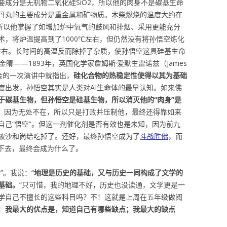
要成分是无机物二氧化硅SiO2，所以他的肉身不是碳基生命
丹丸的主要成分是重金属和矿物质。木柴燃烧的温度大约在
，所以他掌握了如增加炉中氧气的鼓风和排烟、采用更能充分
术，将炉温提高到了1000℃左右，但仍然没有将孙悟空炼化
℃左右。长时间的高温反而除掉了杂质，使孙悟空这具硅基生命
——1893年，英国化学家詹姆斯·爱默生雷诺兹（James
促进协会的一次演讲中就指出，
硅化合物的热稳定性使得以其为基础
度出发，孙悟空其实是人类对AI生命体的最早认知。如来佛
于碳基生物，但孙悟空是硅基生物，所以消灭他的“肉身”是
，因为无处不在，所以只是打败并压制他，最终还得靠如来
自己“悟空”。但这一剂催化剂是否有效也是未知，因为前九
被沙和尚给吃掉了。还好，最终孙悟空成为了
斗战胜佛
，而
展下去，最终会成为什么了。
”。我说：“
地理是历史的基础，又与历史一同构成了文学的
基础。
”只可惜，我的地理不好，历史也没读通，文学更是一
学自己不擅长的这些科目吗？不！这就是上周在五年级做阅
：
我最大的优点是，知道自己有哪些缺点；我最大的缺点