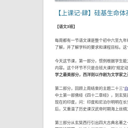
【上课记·肆】硅基生命体
【语文3班】
每周都有一节语文课是整个初中六至九年
了解，并了解学科的要求和课程目标。这
今天这节课，第一部分，惯例根据学生能
内容。这个环节不只是合班大课的“规定动
学之最美部分，西洋则以作剧为文学家之
第二部分，回顾上周结束的主题二十三“
中土第一部佛经《四十二章经》，到玄奘
现在的印度，问：印度和尼泊尔明明在长
后，又重温了历史课汉武帝时期海上丝绸
第三部分从玄奘西行引出四大古典名著之