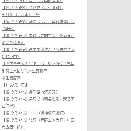
【读书记1700】房龙《美国的故事》
【读书记1699】余世存《人生顺时》
七月读书（八本）手账
【读书记1698】杨淏《关机：离线流浪中国
134天》
【读书记1697】罗翔《圆圈正义：作为自由
前提的信念》
【读书记1696】希阿荣博堪布《前行笔记之
耕耘心田》
【乡下父母的人生课】13：毕业的仪式感与
消费主义陷阱的人生死循环
众生易度不
【儿女记】历史
【读书记1695】奥勒留《沉思录》
【读书记1694】梁思成《蓟县独乐寺观音阁
山门考》
【读书记1693】李辛《精神健康讲记》
【读书记1692】张泉《荒野上的大师：中国
考古百年纪》