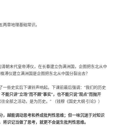
五两章地理基础常识。
位的清朝末代皇帝溥仪，在长春建立伪满洲国，企图把东北从中
扶植溥仪建立满洲国是企图把东北从中国分裂出去？
了一些史实后下课铃声响起。下课前最后强调：“我们的历史
”，不能只讲“立场”而不顾“事实”，也不能只说“观点”而抛开
已往全部之活动，是为历史。” （钱穆《国史大纲·引论》）
分，越能调动思考和养成批判性思维；但一味沉迷于对知识
，将识记当做了思考，就更不会诞生批判性思维。