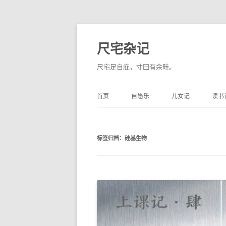
尺宅杂记
尺宅足自庇，寸田有余畦。
首页
自愚乐
儿女记
读书
标签归档：
硅基生物