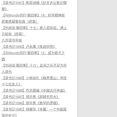
【读书记1691】陈荻洲辑《纪文达公笔记摘
要》
【与Mondo同行·第四季】14：科学精神就
是要质疑要较真（终章）
【也闲谈·第四季】十七：斯人若彩虹，遇上
方知有（终章）
六月读书手账
【读书记1690】卢永康《朱启钤传》
【与Mondo同行·第四季】13：成为君子之
路
【也闲谈·第四季】十六：此间之乐不足为外
人道也
【读书记1689】小林尚礼《梅里雪山：寻找
十七位友人》
【读书记1688】乔志霞编《中国古代寺庙》
【读书记1687】郑乐隽《超越无穷大》
【读书记1686】郑乐隽《数学的逻辑》
【读书记1685】林耀华《金翼：一个中国家
族的史记》