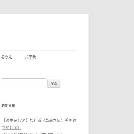
皂办处
关于我
搜
索
：
近期文章
【读书记1701】埃利斯《革命之夏：美国独
立的起源》