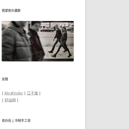
我爱街头摄影
友链
|
BlogFinder
|
江子渔
|
|
好站网
|
皂办处 | 冷制手工皂