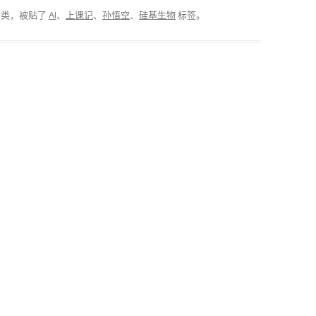
分类，被贴了
AI
、
上课记
、
孙悟空
、
硅基生物
标签。