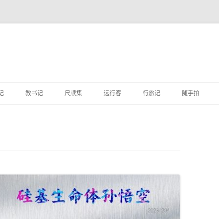
跳
至
记
教书记
尺牍集
远行客
行旅记
随手拍
正
文