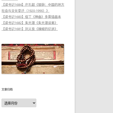
【读书记1684】庄孔韶《银翅：中国的地方
社会与文化变迁（1920-1990）》
【读书记1683】但丁《神曲》多雷插画本
【读书记1682】朱光潜《朱光潜谈美》
【读书记1681】刘义良《辣椒的征途》
文章归档
文
章
归
档