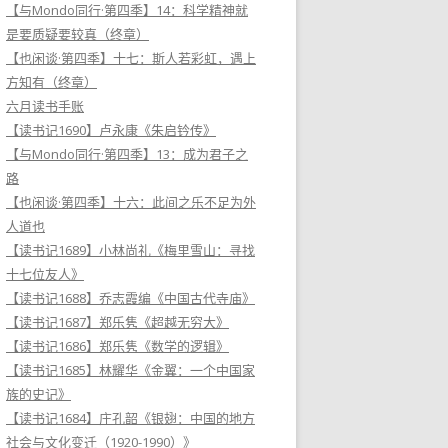
【与Mondo同行·第四季】14：科学精神就
是要质疑要较真（终章）
【也闲谈·第四季】十七：斯人若彩虹，遇上
方知有（终章）
六月读书手账
【读书记1690】卢永康《朱启钤传》
【与Mondo同行·第四季】13：成为君子之
路
【也闲谈·第四季】十六：此间之乐不足为外
人道也
【读书记1689】小林尚礼《梅里雪山：寻找
十七位友人》
【读书记1688】乔志霞编《中国古代寺庙》
【读书记1687】郑乐隽《超越无穷大》
【读书记1686】郑乐隽《数学的逻辑》
【读书记1685】林耀华《金翼：一个中国家
族的史记》
【读书记1684】庄孔韶《银翅：中国的地方
社会与文化变迁（1920-1990）》