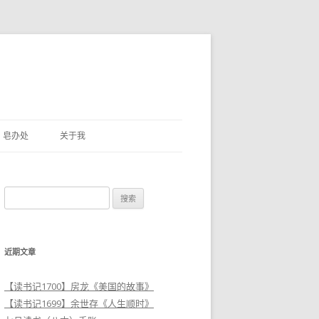
皂办处
关于我
搜
索
：
近期文章
【读书记1700】房龙《美国的故事》
【读书记1699】余世存《人生顺时》