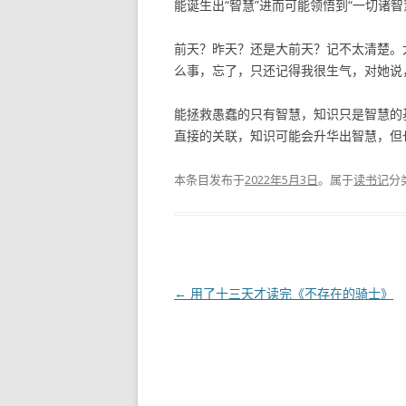
能诞生出“智慧”进而可能领悟到“一切诸智
前天？昨天？还是大前天？记不太清楚。大
么事，忘了，只还记得我很生气，对她说
能拯救愚蠢的只有智慧，知识只是智慧的
直接的关联，知识可能会升华出智慧，但
本条目发布于
2022年5月3日
。属于
读书记
分
文
←
用了十三天才读完《不存在的骑士》
章
导
航