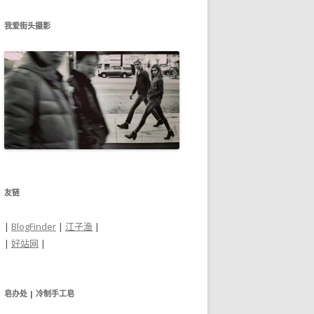
我爱街头摄影
友链
|
BlogFinder
|
江子渔
|
|
好站网
|
皂办处 | 冷制手工皂