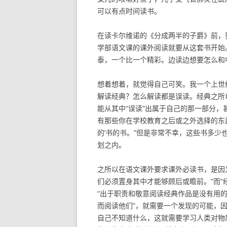
可以有点时间读书。
在读卡尔维诺的《分成两半的子爵》前，
学部语文课的课外阅读就要从这套书开始
泰，一个比一个精彩。边读边想要怎么和
想着想着，就觉得自己可笑。我一个上世
解读经典？怎么解读都是误读。经典之所
能从其中“误读”出属于自己的那一部分，
有那些你在学校教育之后或之外选择的东
的’书的书。”但是非常不幸，这些书多
划之内。
之所以在语文课外要求课外必读书，是因
们必须置身其中才能够顾后或瞻前。”而“
“出于职责和敬意阅读经典作品是没有用的
而阅读他们”，就需要一个发现的可能，
自己不知道什么，这就需要学习人类对物