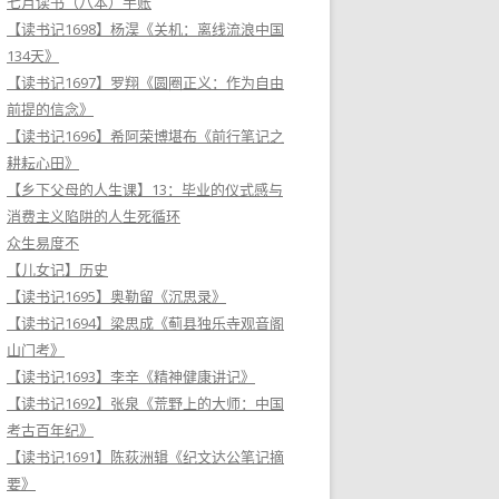
七月读书（八本）手账
【读书记1698】杨淏《关机：离线流浪中国
134天》
【读书记1697】罗翔《圆圈正义：作为自由
前提的信念》
【读书记1696】希阿荣博堪布《前行笔记之
耕耘心田》
【乡下父母的人生课】13：毕业的仪式感与
消费主义陷阱的人生死循环
众生易度不
【儿女记】历史
【读书记1695】奥勒留《沉思录》
【读书记1694】梁思成《蓟县独乐寺观音阁
山门考》
【读书记1693】李辛《精神健康讲记》
【读书记1692】张泉《荒野上的大师：中国
考古百年纪》
【读书记1691】陈荻洲辑《纪文达公笔记摘
要》