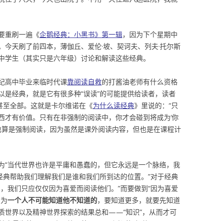
要重刷一遍《
企鹅经典：小黑书》第一辑
，因为下个星期中
。今天刷了前四本，薄伽丘、爱伦·坡、契诃夫、列夫·托尔斯
中学生（其实只是六年级）讨论和解读这些经典。
纪高中毕业来临时代课
靠阅读自救
的打酱油老师有什么资格
以是经典，就是它有很多种“误读”的可能提供给读者，读者
甚至全部。这就是卡尔维诺在《
为什么读经典
》里说的：“只
西才有价值。只有在非强制的阅读中，你才会碰到将成为‘你
少也算是强制阅读，因为虽然是课外阅读内容，但也是在课程计
为“当代世界也许是平庸和愚蠢的，但它永远是一个脉络，我
经典帮助我们理解我们是谁和我们所到达的位置。”对于经典
，我们只应仅仅因为喜爱而阅读他们。”而要做到“因为喜爱
因为
一个人不可能知道他不知道的
，要知道更多，就要先知道
质世界以及精神世界探索的结果总和——“知识”，从而才可