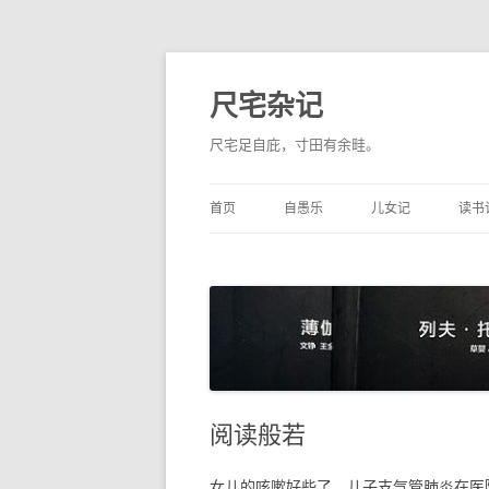
尺宅杂记
尺宅足自庇，寸田有余畦。
首页
自愚乐
儿女记
读书
阅读般若
女儿的咳嗽好些了，儿子支气管肺炎在医