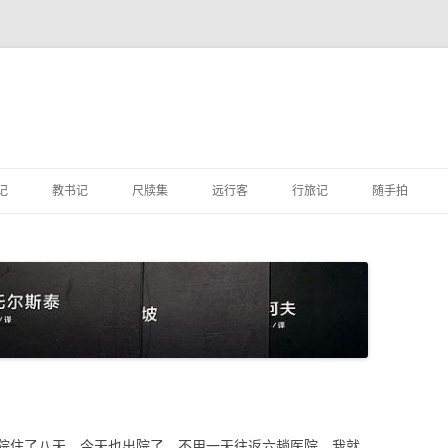
跳
至
记
教书记
尺牍集
远行客
行旅记
随手拍
正
文
院住了八天，今天也出院了。不用一天往返六趟医院，我就