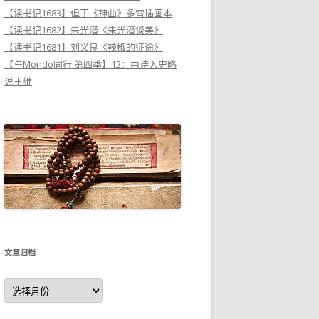
【读书记1683】但丁《神曲》多雷插画本
【读书记1682】朱光潜《朱光潜谈美》
【读书记1681】刘义良《辣椒的征途》
【与Mondo同行·第四季】12：由诗入史略
说王维
文章归档
文
章
归
档