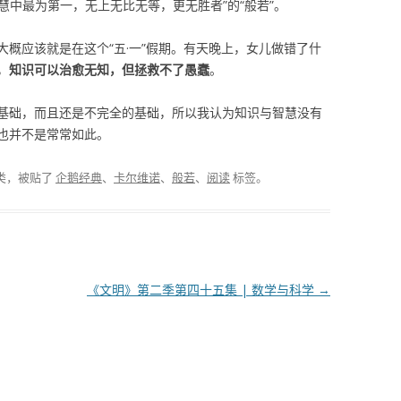
慧中最为第一，无上无比无等，更无胜者”的“般若”。
概应该就是在这个“五·一”假期。有天晚上，女儿做错了什
，
知识可以治愈无知，但拯救不了愚蠢
。
基础，而且还是不完全的基础，所以我认为知识与智慧没有
也并不是常常如此。
类，被贴了
企鹅经典
、
卡尔维诺
、
般若
、
阅读
标签。
《文明》第二季第四十五集 | 数学与科学
→