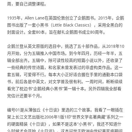
周，要自己调整课程。
1935年，Allen Lane在英国伦敦创立了企鹅图书。2015年，企鹅
图书出版了一套小黑书（Little Black Classics），采用全黑白的
封面设计。全套80本，旨在献礼企鹅图书成立80周年。
企鹅兰登从英文原版的选目中，挑选了五十部作品，从2018年10
月开始，分为五辑推入中国市场。到今年四月，历经一年半，五
辑全部出齐。五辑中，除可读性较高的短篇小说以外，还收录了
一些经典的传世诗篇，和名家未曾发表过的非虚构类作品。这一
套五辑，可爱得不行。每本大小正好适合握在手里的通勤本口袋
书，前后各是中英文，对文学普及很有利。一周时间，断断续续
看完了枕边书“企鹅经典小黑书”第一辑十本。另外四辑我全部看
完估计还要半个月。
编号01是从薄伽丘《十日谈》里选的三个故事。我看了一眼插在
架上长江文艺出版社2006年1版1印“世界文学名著典藏”系列之一
的硬面精装《十日谈》，如果不是这本“小黑书”，我还不知道什
么时候才会开始《十日谈》，这本问世于欧洲中世纪黑死病期间