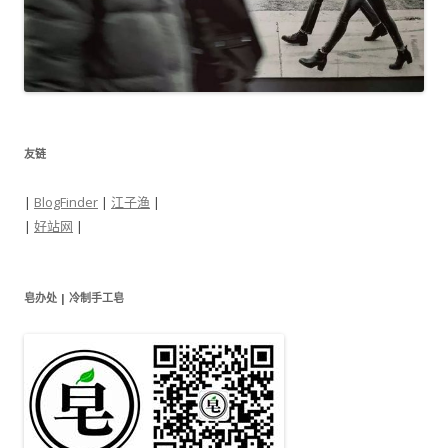
友链
|
BlogFinder
|
江子渔
|
|
好站网
|
皂办处 | 冷制手工皂