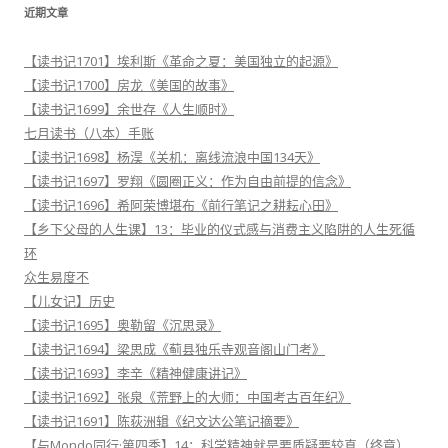
近期文章
【读书记1701】埃利斯《革命之夏：美国独立的起源》
【读书记1700】房龙《美国的故事》
【读书记1699】余世存《人生顺时》
七月读书（八本）手账
【读书记1698】杨淏《关机：离线流浪中国134天》
【读书记1697】罗翔《圆圈正义：作为自由前提的信念》
【读书记1696】希阿荣博堪布《前行笔记之耕耘心田》
【乡下父母的人生课】13：毕业的仪式感与消费主义陷阱的人生死循
环
众生易度不
【儿女记】历史
【读书记1695】奥勒留《沉思录》
【读书记1694】梁思成《蓟县独乐寺观音阁山门考》
【读书记1693】李辛《精神健康讲记》
【读书记1692】张泉《荒野上的大师：中国考古百年纪》
【读书记1691】陈荻洲辑《纪文达公笔记摘要》
【与Mondo同行·第四季】14：科学精神就是要质疑要较真（终章）