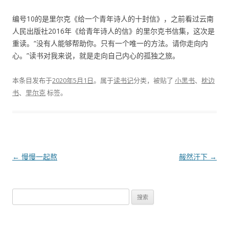
编号10的是里尔克《给一个青年诗人的十封信》，之前看过云南
人民出版社2016年《给青年诗人的信》的里尔克书信集，这次是
重读。“没有人能够帮助你。只有一个唯一的方法。请你走向内
心。”读书对我来说，就是走向自己内心的孤独之旅。
本条目发布于
2020年5月1日
。属于
读书记
分类，被贴了
小黑书
、
枕边
书
、
里尔克
标签。
文
←
慢慢一起熬
赧然汗下
→
章
导
搜
航
索
：