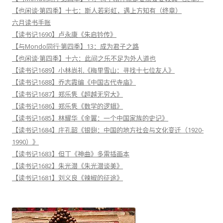
【也闲谈·第四季】十七：斯人若彩虹，遇上方知有（终章）
六月读书手账
【读书记1690】卢永康《朱启钤传》
【与Mondo同行·第四季】13：成为君子之路
【也闲谈·第四季】十六：此间之乐不足为外人道也
【读书记1689】小林尚礼《梅里雪山：寻找十七位友人》
【读书记1688】乔志霞编《中国古代寺庙》
【读书记1687】郑乐隽《超越无穷大》
【读书记1686】郑乐隽《数学的逻辑》
【读书记1685】林耀华《金翼：一个中国家族的史记》
【读书记1684】庄孔韶《银翅：中国的地方社会与文化变迁（1920-
1990）》
【读书记1683】但丁《神曲》多雷插画本
【读书记1682】朱光潜《朱光潜谈美》
【读书记1681】刘义良《辣椒的征途》