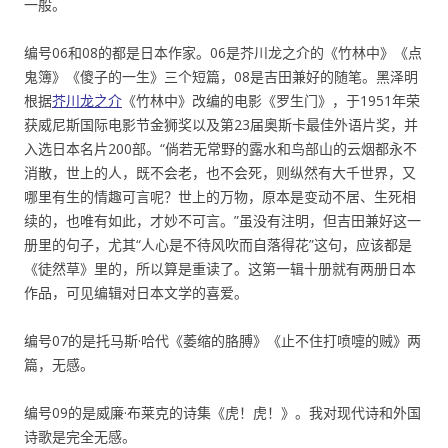
一般。
编号06和08的都是日本作家。06是芥川龙之介的《竹林中》《点
鬼簿》《傻子的一生》三个短篇，08是吉田兼好的随笔。黑泽明
根据
芥川龙之介
《竹林中》改编的电影《罗生门》，于1951年荣
获威尼斯国际电影节金狮奖以及第23届奥斯卡最佳外语片奖，并
入选日本名片200部。“倘若无常野的露水和鸟部山的云烟都永不
消散，世上的人，既不会老，也不会死，则纵然有大千世界，又
哪里有生的情趣可言呢？世上的万物，原本是变动不居、生死相
续的，也唯有如此，才妙不可言。”虽没有注明，但吉田兼好这一
册里的句子，尤其“人心是不待风吹而自落得花”这句，应该都是
《徒然草》里的，所以算是重读了。这第一辑十册就有两册日本
作品，可见编辑对日本文学的喜爱。
编号07的是托马斯·哈代《萎缩的胳膊》《止不住打喷嚏的贼》两
篇，无感。
编号09的是威廉·布莱克的诗集《虎！虎！》。我对现代诗和外国
诗歌是完全无感。