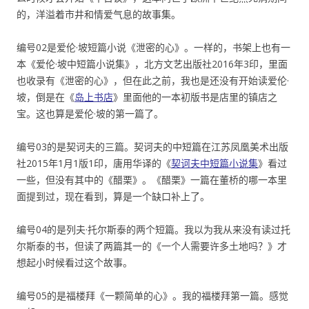
的，洋溢着市井和情爱气息的故事集。
编号02是爱伦·坡短篇小说《泄密的心》。一样的，书架上也有一
本《爱伦·坡中短篇小说集》，北方文艺出版社2016年3印，里面
也收录有《泄密的心》，但在此之前，我也是还没有开始读爱伦·
坡，倒是在《
岛上书店
》里面他的一本初版书是店里的镇店之
宝。这也算是爱伦·坡的第一篇了。
编号03的是契诃夫的三篇。契诃夫的中短篇在江苏凤凰美术出版
社2015年1月1版1印，唐用华译的《
契诃夫中短篇小说集
》看过
一些，但没有其中的《醋栗》。《醋栗》一篇在董桥的哪一本里
面提到过，现在看到，算是一个缺口补上了。
编号04的是列夫·托尔斯泰的两个短篇。我以为我从来没有读过托
尔斯泰的书，但读了两篇其一的《一个人需要许多土地吗？》才
想起小时候看过这个故事。
编号05的是福楼拜《一颗简单的心》。我的福楼拜第一篇。感觉