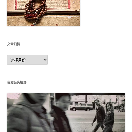
文章归档
文
章
归
档
我爱街头摄影