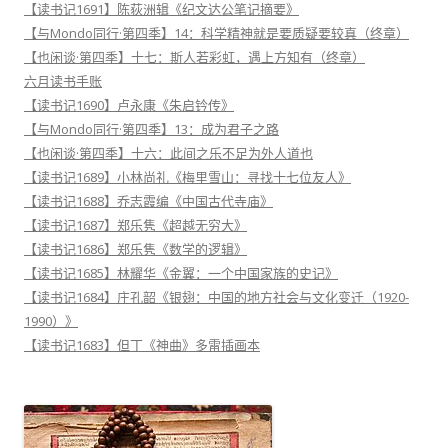
【读书记1691】陈荻洲辑《纪文达公笔记摘要》
【与Mondo同行·第四季】14：科学精神就是要质疑要较真（终章）
【也闲谈·第四季】十七：斯人若彩虹，遇上方知有（终章）
六月读书手账
【读书记1690】卢永康《朱启钤传》
【与Mondo同行·第四季】13：成为君子之路
【也闲谈·第四季】十六：此间之乐不足为外人道也
【读书记1689】小林尚礼《梅里雪山：寻找十七位友人》
【读书记1688】乔志霞编《中国古代寺庙》
【读书记1687】郑乐隽《超越无穷大》
【读书记1686】郑乐隽《数学的逻辑》
【读书记1685】林耀华《金翼：一个中国家族的史记》
【读书记1684】庄孔韶《银翅：中国的地方社会与文化变迁（1920-
1990）》
【读书记1683】但丁《神曲》多雷插画本