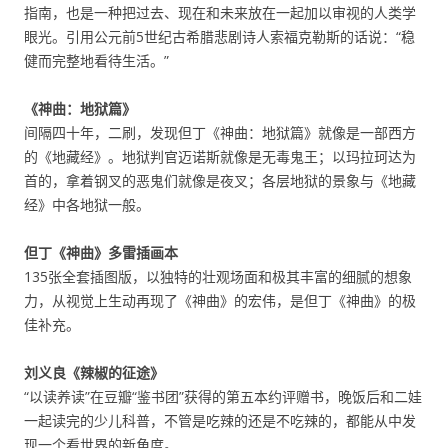
指南，也是一种把过去、现在和未来放在一起加以审视的人类学
眼光。引用公元前5世纪古希腊悲剧诗人索福克勒斯的话说：“稳
健而完整地看待生活。”
《神曲：地狱篇》
间隔四十年，二刷，发现但丁《神曲：地狱篇》就像是一部西方
的《地藏经》。地狱判官迈诺斯就像是无毒鬼王；以玛拉珂达为
首的，拿着钢叉的恶鬼们就像是夜叉；各层地狱的景象与《地藏
经》中各地狱一般。
但丁《神曲》多雷插画本
135张全套插图版，以独特的壮观场面和极其丰富的细腻的想象
力，从视觉上生动再现了《神曲》的宏伟，是但丁《神曲》的极
佳补充。
刘义良《辣椒的征途》
“以读养读”在豆瓣“鉴书团”获得的第五本约评赠书，晚饭后和二娃
一起读完的少儿科普，不管是吃辣的还是不吃辣的，都能从中发
现一个看世界的新角度。