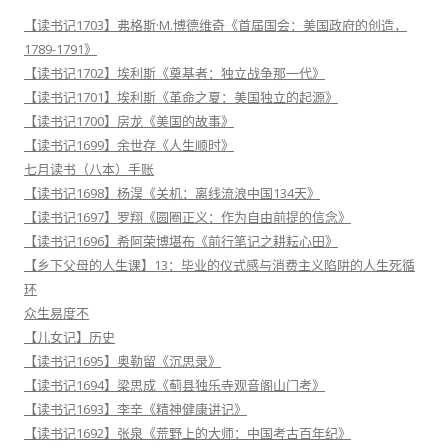
【读书记1703】弗格斯·M.博德维奇《首届国会：美国政府的创造，
1789-1791》
【读书记1702】埃利斯《奠基者：独立战争那一代》
【读书记1701】埃利斯《革命之夏：美国独立的起源》
【读书记1700】房龙《美国的故事》
【读书记1699】余世存《人生顺时》
七月读书（八本）手账
【读书记1698】杨淏《关机：离线流浪中国134天》
【读书记1697】罗翔《圆圈正义：作为自由前提的信念》
【读书记1696】希阿荣博堪布《前行笔记之耕耘心田》
【乡下父母的人生课】13：毕业的仪式感与消费主义陷阱的人生死循
环
众生易度不
【儿女记】历史
【读书记1695】奥勒留《沉思录》
【读书记1694】梁思成《蓟县独乐寺观音阁山门考》
【读书记1693】李辛《精神健康讲记》
【读书记1692】张泉《荒野上的大师：中国考古百年纪》