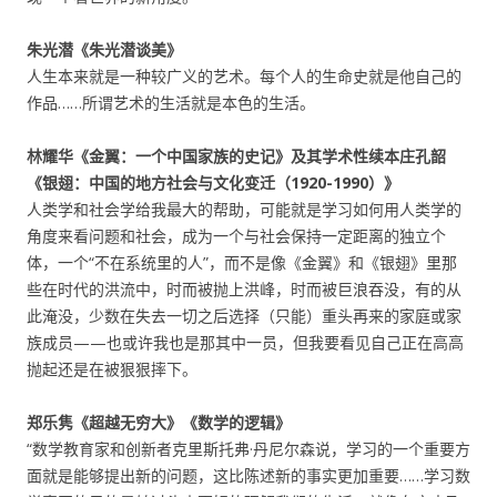
朱光潜《朱光潜谈美》
人生本来就是一种较广义的艺术。每个人的生命史就是他自己的
作品……所谓艺术的生活就是本色的生活。
林耀华《金翼：一个中国家族的史记》及其学术性续本庄孔韶
《银翅：中国的地方社会与文化变迁（1920-1990）》
人类学和社会学给我最大的帮助，可能就是学习如何用人类学的
角度来看问题和社会，成为一个与社会保持一定距离的独立个
体，一个“不在系统里的人”，而不是像《金翼》和《银翅》里那
些在时代的洪流中，时而被抛上洪峰，时而被巨浪吞没，有的从
此淹没，少数在失去一切之后选择（只能）重头再来的家庭或家
族成员——也或许我也是那其中一员，但我要看见自己正在高高
抛起还是在被狠狠摔下。
郑乐隽《超越无穷大》《数学的逻辑》
“数学教育家和创新者克里斯托弗·丹尼尔森说，学习的一个重要方
面就是能够提出新的问题，这比陈述新的事实更加重要……学习数