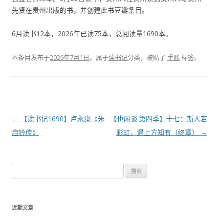
先贤在贵州出版的书，并创建此书豆瓣条目。
6月读书12本，2026年已读75本，总阅读量1690本。
本条目发布于
2026年7月1日
。属于
读书记
分类，被贴了
手账
标签。
文
←
【读书记1690】卢永康《朱
【也闲谈·第四季】十七：斯人若
章
启钤传》
彩虹，遇上方知有（终章）
→
导
航
搜
索
：
近期文章