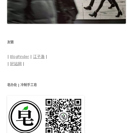
友链
|
BlogFinder
|
江子渔
|
|
好站网
|
皂办处 | 冷制手工皂