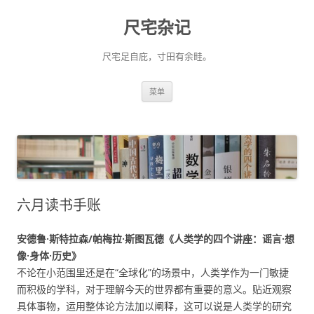
尺宅杂记
尺宅足自庇，寸田有余畦。
跳
菜单
至
正
文
六月读书手账
安德鲁·斯特拉森/帕梅拉·斯图瓦德《人类学的四个讲座：谣言·想
像·身体·历史》
不论在小范围里还是在“全球化”的场景中，人类学作为一门敏捷
而积极的学科，对于理解今天的世界都有重要的意义。贴近观察
具体事物，运用整体论方法加以阐释，这可以说是人类学的研究