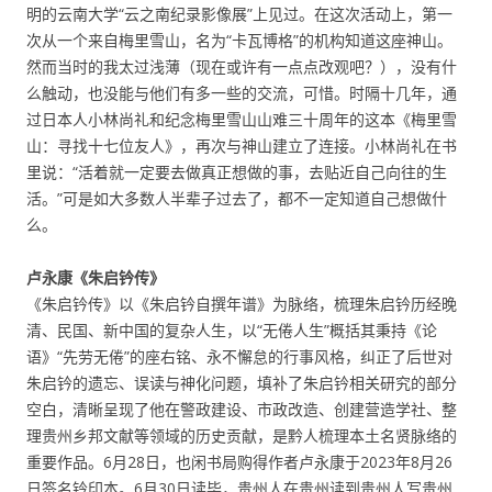
明的云南大学“云之南纪录影像展”上见过。在这次活动上，第一
次从一个来自梅里雪山，名为“卡瓦博格”的机构知道这座神山。
然而当时的我太过浅薄（现在或许有一点点改观吧？），没有什
么触动，也没能与他们有多一些的交流，可惜。时隔十几年，通
过日本人小林尚礼和纪念梅里雪山山难三十周年的这本《梅里雪
山：寻找十七位友人》，再次与神山建立了连接。小林尚礼在书
里说：“活着就一定要去做真正想做的事，去贴近自己向往的生
活。”可是如大多数人半辈子过去了，都不一定知道自己想做什
么。
卢永康《朱启钤传》
《朱启钤传》以《朱启钤自撰年谱》为脉络，梳理朱启钤历经晚
清、民国、新中国的复杂人生，以“无倦人生”概括其秉持《论
语》“先劳无倦”的座右铭、永不懈怠的行事风格，纠正了后世对
朱启钤的遗忘、误读与神化问题，填补了朱启钤相关研究的部分
空白，清晰呈现了他在警政建设、市政改造、创建营造学社、整
理贵州乡邦文献等领域的历史贡献，是黔人梳理本土名贤脉络的
重要作品。6月28日，也闲书局购得作者卢永康于2023年8月26
日签名钤印本。6月30日读毕，贵州人在贵州读到贵州人写贵州