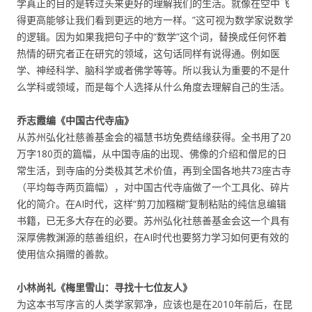
学真正的目的是转过头来更好的理解我们的生活。就像在空中飞
得更高能够让我们看到更远的地方一样。”这可视为数学家说数学
的逻辑。因为如果我把句子中的“数学”这个词，替换成任何怀着
热情的研究者正在研究的领域，这句话同样有说得通。例如医
学、神经科学、脑科学或者佛学等等。所以我认为重要的不是什
么学科或领域，而是每个人选择从什么角度去理解自己的生活。
乔志霞编《中国古代寺庙》
从苏州弘化社慈善基金会的福慧书坊免费结缘获得。全书用了20
万字180页的篇幅，从中国寺庙的出现、佛像的介绍和僧尼的日
常生活，到寺庙的分类极其艺术价值，再到全国各地共73座古寺
（平均每寺两页篇幅），对中国古代寺庙做了一个工具化、碎片
化的简介。在AI时代，这样“剪刀加糨糊”复制粘贴的纯信息编辑
书籍，已无多大存在的必要。苏州弘化社慈善基金会这一个具有
深厚佛教渊源的慈善组织，在AI时代也要努力学习如何更有效的
使用信众捐赠的善款。
小林尚礼《梅里雪山：寻找十七位友人》
为这本书写序言的人类学家郭净，应该也是在2010年前后，在昆