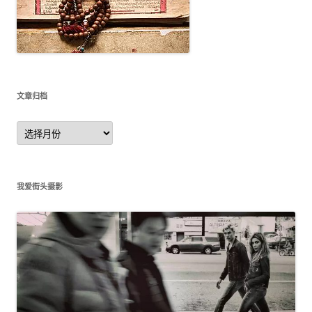
文章归档
文
章
归
档
我爱街头摄影