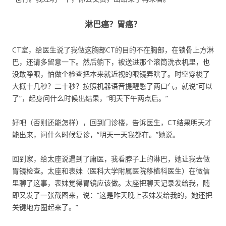
淋巴癌？胃癌？
CT室，给医生说了我做这胸部CT的目的不在胸部，在锁骨上方淋
巴，还请多留意一下。然后躺下，被送进那个滚筒洗衣机里，也
没敢睁眼，怕做个检查把本来就近视的眼镜弄瞎了。时空穿梭了
大概十几秒？二十秒？按照机器语音提醒憋了两口气，就说“可以
了”，起身问什么时候出结果，“明天下午两点后。”
好吧（否则还能怎样），回到门诊楼，告诉医生，CT结果明天才
能出来，问什么时候复诊，“明天一天我都在。”她说。
回到家，给太座说遇到了庸医，我看脖子上的淋巴，她让我去做
胃镜检查。太座和表妹（医科大学附属医院移植科医生）在微信
里聊了这事，表妹觉得胃镜应该做。太座把聊天记录发给我，随
即又发了一张截图来，说：“这是昨天晚上表妹发给我的，她还把
关键地方圈起来了。”