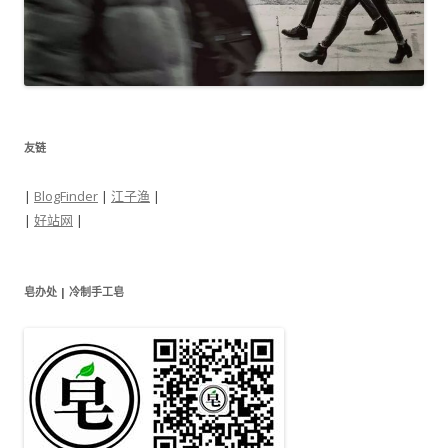
友链
|
BlogFinder
|
江子渔
|
|
好站网
|
皂办处 | 冷制手工皂