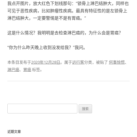
我点开图片，放大红色下划线那句：“锁骨上淋巴结肿大，同样也
可见于恶性疾病，比如肿瘤性疾病。最具有特征性的是左锁骨上
淋巴结肿大，一定要警惕是不是有胃癌。”
这是什么情况？我明明是去检查淋巴癌的，为什么会是胃癌？
“你为什么昨天晚上收到没发给我？”我问。
本条目发布于
2020年12月28日
。属于
远行客
分类，被贴了
何事惊慌
、
淋巴癌
、
胃癌
标签。
搜
索
：
近期文章