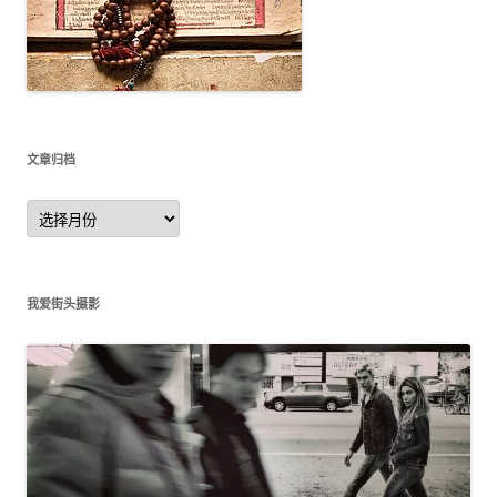
文章归档
文
章
归
档
我爱街头摄影