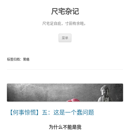
尺宅杂记
尺宅足自庇，寸田有余畦。
跳
菜单
至
正
文
标签归档：
胃癌
【何事惊慌】五：这是一个蠢问题
为什么不能是我