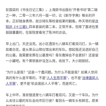
彭国梁的《书虫日记三集》，上海辞书出版社“开卷书坊”第二辑
之一种，二零一三年六月一版一印，比《新华字典》略长的开
本，正好随身携带，就诊排队等检查结果时翻看。昨天带的是
许
知远《十三邀》
四本套装的第二本，正常开本，但厚了塞进包里
鼓鼓囊囊的，在医院里看完了陈冲的访谈。
早上出门，天还没亮。出小区遇到七八辆车打着双闪灯，头一辆
挂着白花，是从景云山殡仪馆出来的车队。想起我还没选好自己
的公墓。我需要安葬在公墓里吗？骨灰撒掉会不会更好？还是留
一小罐吧。有个黄铜香炉没怎么用，收拾下，大小刚刚好。
“为什么是我？”这是一个蠢问题。为什么不能是我？如果人世间
真的有什么是平等的，不是“
人人生而平等
”，也不是“
法律面前人
人平等
”，更不是“机会面前人人平等”，而是死亡。
车上中环，渔安隧道里七八辆车打着双闪，又是一个车队。为什
么去往公墓的车队会向市区行驶？看到头一辆车头有鲜花，原来