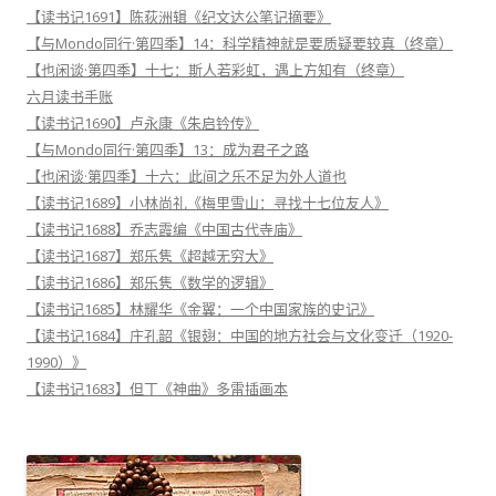
【读书记1691】陈荻洲辑《纪文达公笔记摘要》
【与Mondo同行·第四季】14：科学精神就是要质疑要较真（终章）
【也闲谈·第四季】十七：斯人若彩虹，遇上方知有（终章）
六月读书手账
【读书记1690】卢永康《朱启钤传》
【与Mondo同行·第四季】13：成为君子之路
【也闲谈·第四季】十六：此间之乐不足为外人道也
【读书记1689】小林尚礼《梅里雪山：寻找十七位友人》
【读书记1688】乔志霞编《中国古代寺庙》
【读书记1687】郑乐隽《超越无穷大》
【读书记1686】郑乐隽《数学的逻辑》
【读书记1685】林耀华《金翼：一个中国家族的史记》
【读书记1684】庄孔韶《银翅：中国的地方社会与文化变迁（1920-
1990）》
【读书记1683】但丁《神曲》多雷插画本