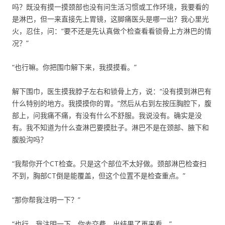
吗？既没有摸一摸颈部也没有问生活习惯或工作环境，我要看的
是淋巴，但一来直接先上胃镜，这脚痛医头是哪一出？我心里光
火，忍住，问：“要不还是先认真做个检查看看锁骨上方淋巴的情
况？”
“也行嘛。你把围巾解下来，我摸摸看。”
解下围巾，医生摸我脖子左右和锁骨上方，说：“没有摸到淋巴有
什么特别的地方。我摸摸你的胃。”然后从右到左按压胸腔下，腹
部上，问我痛不痛，有没有什么不舒服。我说没有。确实是没
有。我不知道为什么查淋巴要摸肚子。淋巴不是在颈部、腋下和
腹股沟吗？
“我帮你开个CT检查。只是这个部位不太好做。颈部淋巴检查扫
不到，胸部CT倒是能覆盖，但这个位置不是检查重点。”
“那你帮我注明一下？”
“也行。我注明一下，你去交费，出结果了再来看。”