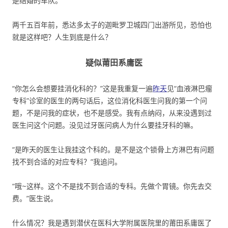
是结婚的车队。
两千五百年前，悉达多太子的迦毗罗卫城四门出游所见，恐怕也
就是这样吧？人生到底是什么？
疑似莆田系庸医
“你怎么会想要挂消化科的？”这是我重复一遍
昨天
见“血液淋巴瘤
专科”诊室的医生的两句话后，这位消化科医生问我的第一个问
题，不是问我的症状，也不是感受。我有点纳闷，从来没遇到过
医生问这个问题。没见过牙医问病人为什么要挂牙科的嘛。
“是昨天的医生让我挂这个科的。是不是这个锁骨上方淋巴有问题
找不到合适的对应专科？”我追问。
“哦~这样。这个不是找不到合适的专科。先做个胃镜。你先去交
费。”医生说。
什么情况？我是遇到潜伏在医科大学附属医院里的莆田系庸医了