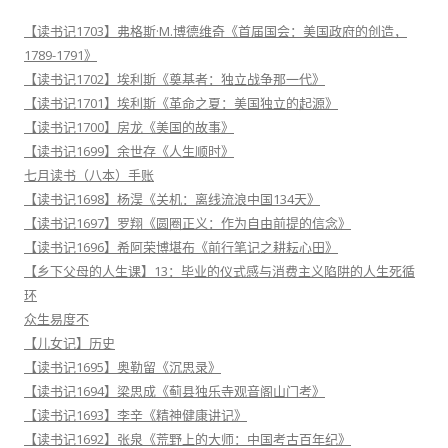
【读书记1703】弗格斯·M.博德维奇《首届国会：美国政府的创造，
1789-1791》
【读书记1702】埃利斯《奠基者：独立战争那一代》
【读书记1701】埃利斯《革命之夏：美国独立的起源》
【读书记1700】房龙《美国的故事》
【读书记1699】余世存《人生顺时》
七月读书（八本）手账
【读书记1698】杨淏《关机：离线流浪中国134天》
【读书记1697】罗翔《圆圈正义：作为自由前提的信念》
【读书记1696】希阿荣博堪布《前行笔记之耕耘心田》
【乡下父母的人生课】13：毕业的仪式感与消费主义陷阱的人生死循
环
众生易度不
【儿女记】历史
【读书记1695】奥勒留《沉思录》
【读书记1694】梁思成《蓟县独乐寺观音阁山门考》
【读书记1693】李辛《精神健康讲记》
【读书记1692】张泉《荒野上的大师：中国考古百年纪》