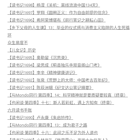
【读书记1698】杨淏《关机：离线流浪中国134天》
【读书记1697】罗翔《圆圈正义：作为自由前提的信念》
【读书记1696】希阿荣博堪布《前行笔记之耕耘心田》
【乡下父母的人生课】13：毕业的仪式感与消费主义陷阱的人生死循
环
众生易度不
【儿女记】历史
【读书记1695】奥勒留《沉思录》
【读书记1694】梁思成《蓟县独乐寺观音阁山门考》
【读书记1693】李辛《精神健康讲记》
【读书记1692】张泉《荒野上的大师：中国考古百年纪》
【读书记1691】陈荻洲辑《纪文达公笔记摘要》
【与Mondo同行·第四季】14：科学精神就是要质疑要较真（终章）
【也闲谈·第四季】十七：斯人若彩虹，遇上方知有（终章）
六月读书手账
【读书记1690】卢永康《朱启钤传》
【与Mondo同行·第四季】13：成为君子之路
【也闲谈·第四季】十六：此间之乐不足为外人道也
【读书记1689】小林尚礼《梅里雪山：寻找十七位友人》