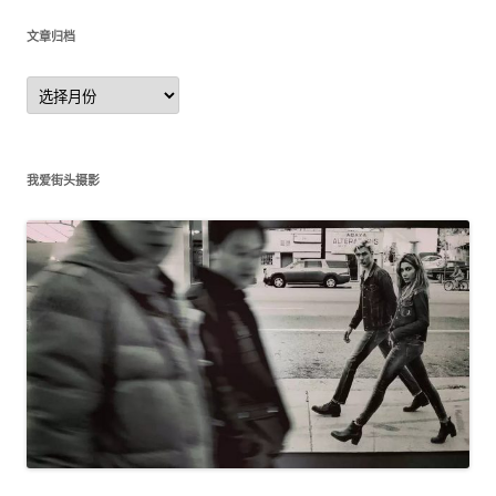
文章归档
文
章
归
档
我爱街头摄影