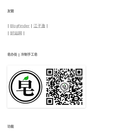
友链
|
BlogFinder
|
江子渔
|
|
好站网
|
皂办处 | 冷制手工皂
功能