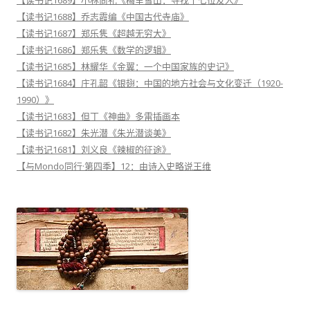
【读书记1688】乔志霞编《中国古代寺庙》
【读书记1687】郑乐隽《超越无穷大》
【读书记1686】郑乐隽《数学的逻辑》
【读书记1685】林耀华《金翼：一个中国家族的史记》
【读书记1684】庄孔韶《银翅：中国的地方社会与文化变迁（1920-
1990）》
【读书记1683】但丁《神曲》多雷插画本
【读书记1682】朱光潜《朱光潜谈美》
【读书记1681】刘义良《辣椒的征途》
【与Mondo同行·第四季】12：由诗入史略说王维