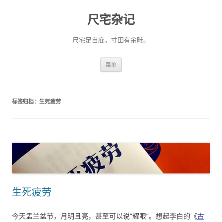
尺宅杂记
尺宅足自庇，寸田有余畦。
跳
菜单
至
正
文
标签归档：
生死疲劳
生死疲劳
今天盂兰盆节，月明且亮，甚至可以说“耀眼”。想起李白的《
古