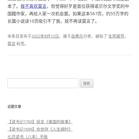
本了。
我不喜欢莫言
，但觉得好歹是首位获得诺贝尔文学奖的中
国籍作家，再给人家一次机会罢。如果这本567页，约55万字的
长篇小说读10页吸引不了我，就不再读莫言了。
本条目发布于
2022年8月12日
。属于
自愚乐
分类，被贴了
生死疲劳
、
莫言
标签。
搜
索
：
近期文章
【读书记1700】房龙《美国的故事》
【读书记1699】余世存《人生顺时》
七月读书（八本）手账