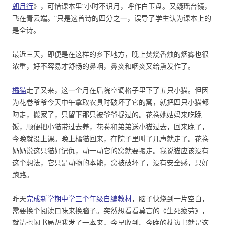
朗月行
》，可惜课本里“小时不识月，呼作白玉盘。又疑瑶台镜，
飞在青云端。”只是这首诗的四分之一，误导了学生认为课本上的
是全诗。
最近三天，即便是在这样的乡下地方，晚上焚烧香烛的烟雾也很
浓重，好不容易才舒畅的鼻咽，鼻炎和咽炎又给熏发作了。
橘猫
走了又来，这一个月在后院空调格子里下了五只小猫。但因
为花卷爷爷今天中午拿取农具时破坏了它的窝，就把四只小猫都
叼走，搬家了，只留下那只被爷爷捉过的。花卷她姑妈来吃晚
饭，顺便把小猫带过去养，花卷和弟弟送小猫过去，回来晚了，
今晚就没上课。晚上橘猫回来，在院子里叫了几声就走了。花卷
奶奶说这只猫好记仇，动一动它的窝就要搬走。我说猫应该没有
这个想法，它只是动物的本能，窝被破坏了，没有安全感，只好
跑路。
昨天
完成新学期中学三个年级自编教材
，脑子快烧到一片空白，
需要换个阅读口味来换脑子。突然想看看莫言的《生死疲劳》，
就请也闲书局帮我发了一本来，今早收到。今晚的枕边书就是这