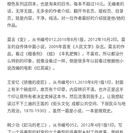
橙色系列这四本，也是淘来的旧书，每本不超过10元。无编者的
话，无序无跋，无多余的作者介绍，翻开书名页、版权页、目录
页，就是内容，干净，纯洁。对一位作者最好的介绍就是他/她的
作品。
莫言《变》，从书编号012,2010年8月1版，2012年10月2印。莫
言的自传体中篇小说，2009年首发《人民文学》杂志。莫言的作
品，看过《檀香刑》《蛙》《丰乳肥臀》，不喜欢，所以都没什
么特别的印象，就像没看过一样，倒是很多年以前看过根据他小
说改编的电影《红高粱》。
王安忆《骄傲的皮匠》，从书编号011,2010年8月1版1印，封面
上有半个碗底印，扉页有个印章，内容辨识不清。也许正是这半
个印让原所有者决定卖掉这本书，然后流落到我手上。让我想起
读过不下三遍的王笛的《街头文化: 成都公共空间、下层民众与地
方政治，1870-1930》，虽然一篇是小说，一本是微观史。
韩少功《赶马的老三》，从书编号052，2012年4月1版1印。写
了一个非典型的村官的六个典型的非典型乡村工作故事。曾经有