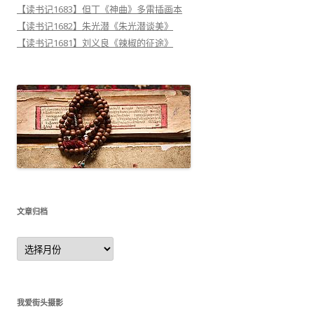
【读书记1683】但丁《神曲》多雷插画本
【读书记1682】朱光潜《朱光潜谈美》
【读书记1681】刘义良《辣椒的征途》
文章归档
文
章
归
档
我爱街头摄影