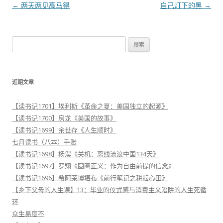
文
←
两天两见高马得
自己灯下的黑
→
章
导
搜
航
索
：
近期文章
【读书记1701】埃利斯《革命之夏：美国独立的起源》
【读书记1700】房龙《美国的故事》
【读书记1699】余世存《人生顺时》
七月读书（八本）手账
【读书记1698】杨淏《关机：离线流浪中国134天》
【读书记1697】罗翔《圆圈正义：作为自由前提的信念》
【读书记1696】希阿荣博堪布《前行笔记之耕耘心田》
【乡下父母的人生课】13：毕业的仪式感与消费主义陷阱的人生死循
环
众生易度不