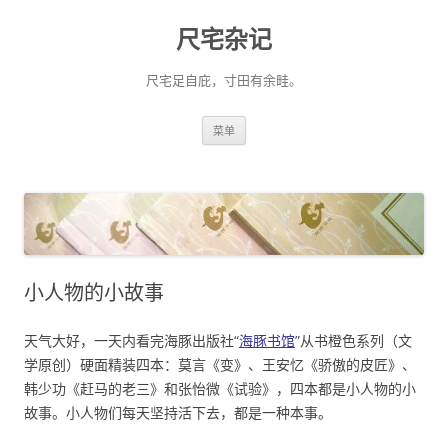
尺宅杂记
尺宅足自庇，寸田有余畦。
跳
菜单
至
正
文
小人物的小故事
天气大好，一天内看完海豚出版社“
海豚书馆
”从书橙色系列（文
学原创）硬面精装四本：莫言《变》、王安忆《骄傲的皮匠》、
韩少功《赶马的老三》和张怡微《试验》，四本都是小人物的小
故事。小人物们每天坚持活下去，都是一种本事。