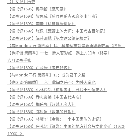
【儿女记】历史
【读书记1695】奥勒留《沉思录》
【读书记1694】梁思成《蓟县独乐寺观音阁山门考》
【读书记1693】李辛《精神健康讲记》
【读书记1692】张泉《荒野上的大师：中国考古百年纪》
【读书记1691】陈荻洲辑《纪文达公笔记摘要》
【与Mondo同行·第四季】14：科学精神就是要质疑要较真（终章）
【也闲谈·第四季】十七：斯人若彩虹，遇上方知有（终章）
六月读书手账
【读书记1690】卢永康《朱启钤传》
【与Mondo同行·第四季】13：成为君子之路
【也闲谈·第四季】十六：此间之乐不足为外人道也
【读书记1689】小林尚礼《梅里雪山：寻找十七位友人》
【读书记1688】乔志霞编《中国古代寺庙》
【读书记1687】郑乐隽《超越无穷大》
【读书记1686】郑乐隽《数学的逻辑》
【读书记1685】林耀华《金翼：一个中国家族的史记》
【读书记1684】庄孔韶《银翅：中国的地方社会与文化变迁（1920-
1990）》