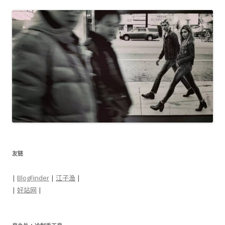
友链
|
BlogFinder
|
江子渔
|
|
好站网
|