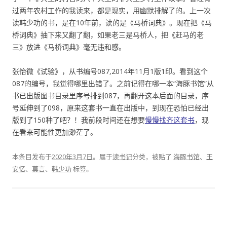
过两年农村工作的我读来，都是现实，用幽默排解了的。上一次
读韩少功的书，是在10年前，读的是《马桥词典》。现在把《马
桥词典》抽下来又翻了翻，如果老三是马桥人，把《赶马的老
三》放进《马桥词典》毫无违和感。
张怡微《试验》，从书编号087,2014年11月1版1印。看到这个
087的编号，我觉得哪里出错了。之前记得在哪一本“海豚书馆”从
书已出版图书目录里序号排到087，再翻开这本后面的目录，序
号延伸到了098，原来这套书一直在出版中，到现在恐怕已经出
版到了150种了吧？！我前段时间还在想要
慢慢找齐这套书
，现
在看来可能性更加渺茫了。
本条目发布于
2020年3月7日
。属于
读书记
分类，被贴了
海豚书馆
、
王
安忆
、
莫言
、
韩少功
标签。