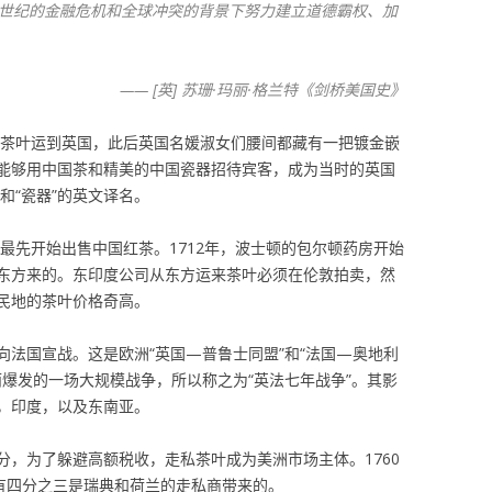
0世纪的金融危机和全球冲突的背景下努力建立道德霸权、加
—— [英] 苏珊·玛丽·格兰特《剑桥美国史》
茶叶运到英国，此后英国名媛淑女们腰间都藏有一把镀金嵌
能够用中国茶和精美的中国瓷器招待宾客，成为当时的英国
”和“瓷器”的英文译名。
顿最先开始出售中国红茶。1712年，波士顿的包尔顿药房开始
东方来的。东印度公司从东方运来茶叶必须在伦敦拍卖，然
民地的茶叶价格奇高。
国向法国宣战。这是欧洲“英国—普鲁士同盟”和“法国—奥地利
爆发的一场大规模战争，所以称之为“英法七年战争”。其影
，印度，以及东南亚。
分，为了躲避高额税收，走私茶叶成为美洲市场主体。1760
就有四分之三是瑞典和荷兰的走私商带来的。