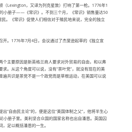
（Lexington，又译为列克星敦）打响了第一枪。1776年1
俗的小册子——《常识》。不到三个月，《常识》销售量达50
万居民。《常识》促使人们相信对于殖民地来说，完全的独立
城召开。1776年7月4日，会议通过了杰斐逊起草的《独立宣
两个主要原因是新英格兰商人要求对外贸易的自由，和以弗
要求。从这个角度可以说，没有“茶叶党”，就没有现在的美
普遍共识是茶党不是一个政党而是草根运动，在美国可以说
出“自由民主论”的，便是这位“美国体制之父”，他将半生心
政论小册子里。美利坚合众国的国家名称也出自潘恩。英国囚
词，足以概括潘恩的一生。