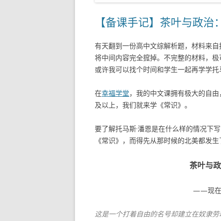
【备课手记】茶叶与政治
有天翻到一份高中文综解析题，材料来自
将中间内容完全搲掉。不完整的材料，极
或许我可以找个时间和学生一起再学学托
在
幸福学堂
，我的中文课拥有极大的自由
及以上，我们就来学《常识》。
要了解托马斯·潘恩是在什么样的情况下
《常识》，而得先从那时候的北美都发生
茶叶与
——现在
这是一个打着自由的名号却建立在奴隶劳