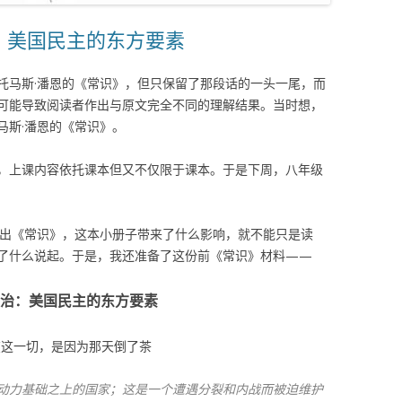
：美国民主的东方要素
托马斯·潘恩的《常识》，但只保留了那段话的一头一尾，而
可能导致阅读者作出与原文完全不同的理解结果。当时想，
马斯·潘恩的《常识》。
，上课内容依托课本但又不仅限于课本。于是下周，八年级
写出《常识》，这本小册子带来了什么影响，就不能只是读
了什么说起。于是，我还准备了这份前《常识》材料——
政治：美国民主的东方要素
这一切，是因为那天倒了茶
动力基础之上的国家；这是一个遭遇分裂和内战而被迫维护