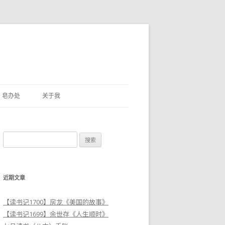
皂办处
关于我
搜
索
：
近期文章
【读书记1700】房龙《美国的故事》
【读书记1699】余世存《人生顺时》