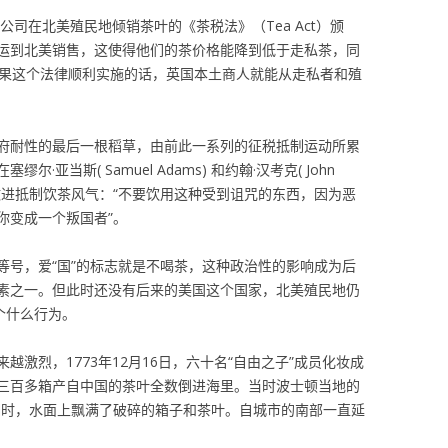
公司在北美殖民地倾销茶叶的《茶税法》（Tea Act）颁
运到北美销售，这使得他们的茶价格能降到低于走私茶，同
果这个法律顺利实施的话，英国本土商人就能从走私者和殖
府耐性的最后一根稻草，由前此一系列的征税抵制运动所累
亚当斯( Samuel Adams) 和约翰·汉考克( John
始激进抵制饮茶风气：“不要饮用这种受到诅咒的东西，因为恶
你变成一个叛国者”。
等号，爱“国”的标志就是不喝茶，这种政治性的影响成为后
素之一。但此时还没有后来的美国这个国家，北美殖民地仍
个什么行为。
激烈，1773年12月16日，六十名“自由之子”成员化妆成
三百多箱产自中国的茶叶全数倒进海里。当时波士顿当地的
潮时，水面上飘满了破碎的箱子和茶叶。自城市的南部一直延
。