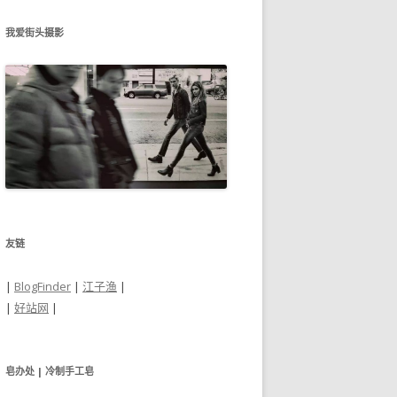
我爱街头摄影
友链
|
BlogFinder
|
江子渔
|
|
好站网
|
皂办处 | 冷制手工皂