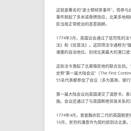
这就是著名的“波士顿倾茶事件”，而参与此事
事件掀起了多米诺骨牌效应，北美多地相
民当局正常统治的恶意挑衅。
1774年3月，英国议会通过了惩罚性的
法》和《驻营法》。这四项法令通称为”
诸塞的自治地位，封闭北美最大的港口波
这些法令激起了北美殖民地的联合反抗。1
史称“第一届大陆会议”（The First Con
55名代表都参加了会议（多为富商、银
第一届大陆会议向英国递交了请愿书，表
施。会议还通过了与英国断绝贸易关系的
1774年4月，曾是胸衣匠二代的英国税吏托马
10月，贫穷的潘恩作为契约奴到达北美