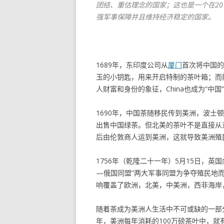
团结、重估理念的国家；这也是一个在2
强军事保障并且维持经济稳定的国家。
1689年，东印度公司从
厦门
首次将中国的
玉的小钥匙，用来开启特制的茶叶箱；而
人财富和身份的象征，China也成为“中国
1690年，中国茶随移民传到美洲，波士
出售中国绿茶。但北美的茶叶不是直接从
后由伦敦商人运到美洲，这就导致美洲殖
1756年（乾隆二十一年）5月15日，英
—俄国同盟”两大军事同盟为争夺殖民地而
响覆盖了欧洲，北美，中美洲，西非海岸
随着茶成为美洲人生活中不可或缺的一部
年，美洲每年消耗的100万磅茶叶中，