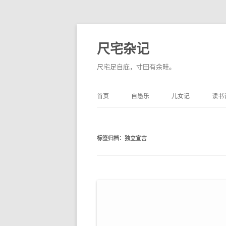
尺宅杂记
尺宅足自庇，寸田有余畦。
首页
自愚乐
儿女记
读书
标签归档：
独立宣言