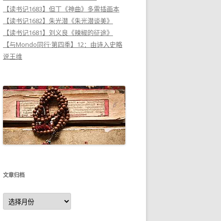
【读书记1683】但丁《神曲》多雷插画本
【读书记1682】朱光潜《朱光潜谈美》
【读书记1681】刘义良《辣椒的征途》
【与Mondo同行·第四季】12：由诗入史略
说王维
文章归档
文
章
归
档