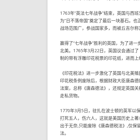
1763年“英法七年战争”结束，英国与
为“日不落帝国”奠定了最后一块基石。也
战场范围广，参战国家多，而被丘吉尔称
赢得了“七年战争”胜利的英国，为了进
北美。1765年3月22日，英国议会通
制的带有浮雕印花税票的印花纸，进而上
《印花税法》进一步激化了英国与北美殖民
印花税条例废除后，根据财政大臣唐森德
法案，总称《唐森德法》，还规定英国关
走私货物。
1770年3月5日，驻扎在波士顿的英军
打死五人，伤六人，这就是美国历史上著
出于无奈,只能废除《唐森德税法》,仅保
法。