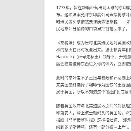
1773年，旨在帮助经营出现困难的东印度
布。这项法案允许东印度公司直接将茶叶
时殖民者买茶依然要课唐森德茶税——如
民地茶叶分销商的口袋里把钱抢回来了。
《茶税法》成为压垮北美殖民地对英国政
积的怒火在此时发泄出来。波士顿青年们在塞缪尔·
Hancock)（绰号走私王）领导下，开
魔会随着这种东西进入你的体内，立即使
此时的茶叶差不多直接与暴政和邪恶划上
来美国最终选择了咖啡作为国饮的重要因
属于英国，所以不知道这个“叛国”到底是
随着英国政府与北美殖民地之间的对抗越来越
印第安人，登上波士顿码头的英国船，将
报纸《马萨诸塞时报》这样描述道：“涨
绵到多彻斯特湾，还有一部分被冲上岸”