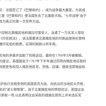
西班牙、法国签订了《巴黎和约》，成为战争最大赢家，为其成
正是《巴黎和约》使法国失去了北美新大陆。“七年战争”由于
其为真正的第一次世界大战。
一步控制北美殖民地和镇压印第安人，派遣了一万名军人常驻
过了《印花税法》，该法案要求北美殖民地的印刷品使用伦敦特
缴印花纸的税费，征得的税款以供军用。
地的矛盾并加剧了抗税运动，最终在1766年3月被撤销。
的提议，英国国会于1767年下半年通过四项向殖民地征税的
税税吏有权闯入殖民地民宅、货栈、店铺，搜查违禁物品和
以保护执行关税条例的英国官员为由，向抗议的当地民众开枪，
名的“波士顿惨案”。由于北美殖民地的愤怒抗议，英国议会
留茶税一项,以此表明议会采取的措施在原则上并未违反宪