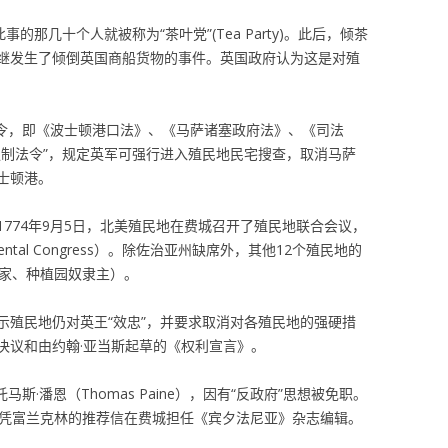
的那几十个人就被称为“茶叶党”(Tea Party)。此后，倾茶
继发生了倾倒英国商船货物的事件。英国政府认为这是对殖
法令，即《波士顿港口法》、《马萨诸塞政府法》、《司法
强制法令”，规定英军可强行进入殖民地民宅搜查，取消马萨
士顿港。
774年9月5日，北美殖民地在费城召开了殖民地联合会议，
tinental Congress）。除佐治亚州缺席外，其他12个殖民地的
行家、种植园奴隶主）。
示殖民地仍对英王“效忠”，并要求取消对各殖民地的强硬措
决议和由约翰·亚当斯起草的《权利宣言》。
斯·潘恩（Thomas Paine），因有“反政府”思想被免职。
，凭富兰克林的推荐信在费城担任《宾夕法尼亚》杂志编辑。