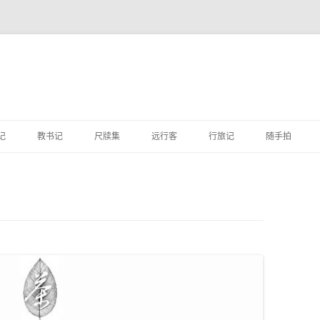
跳
至
记
教书记
尺牍集
远行客
行旅记
随手拍
正
文