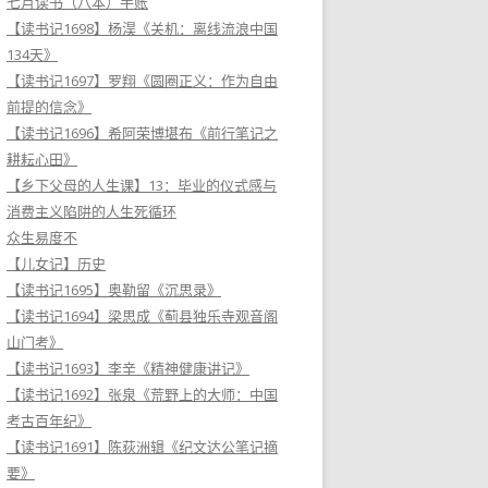
七月读书（八本）手账
【读书记1698】杨淏《关机：离线流浪中国
134天》
【读书记1697】罗翔《圆圈正义：作为自由
前提的信念》
【读书记1696】希阿荣博堪布《前行笔记之
耕耘心田》
【乡下父母的人生课】13：毕业的仪式感与
消费主义陷阱的人生死循环
众生易度不
【儿女记】历史
【读书记1695】奥勒留《沉思录》
【读书记1694】梁思成《蓟县独乐寺观音阁
山门考》
【读书记1693】李辛《精神健康讲记》
【读书记1692】张泉《荒野上的大师：中国
考古百年纪》
【读书记1691】陈荻洲辑《纪文达公笔记摘
要》