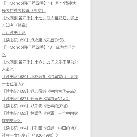
【与Mondo同行·第四季】14：科学精神就
是要质疑要较真（终章）
【也闲谈·第四季】十七：斯人若彩虹，遇上
方知有（终章）
六月读书手账
【读书记1690】卢永康《朱启钤传》
【与Mondo同行·第四季】13：成为君子之
路
【也闲谈·第四季】十六：此间之乐不足为外
人道也
【读书记1689】小林尚礼《梅里雪山：寻找
十七位友人》
【读书记1688】乔志霞编《中国古代寺庙》
【读书记1687】郑乐隽《超越无穷大》
【读书记1686】郑乐隽《数学的逻辑》
【读书记1685】林耀华《金翼：一个中国家
族的史记》
【读书记1684】庄孔韶《银翅：中国的地方
社会与文化变迁（1920-1990）》