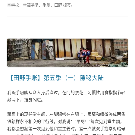
宇学校
、
幸福学堂
、
手账
、
田野
标签。
【田野手账】第五季（一）隐秘大陆
我蹑手蹑脚从众人身后溜过，在门的腰花上习惯性用食指指节轻
敲两下，扭身闪进。
飘窗上的现任堂主颜，左脚踝搭在右腿上，眼睛和嘴微笑成两条
铁轨样永不相交的平行线，对我说：“早啊！”每次见到堂主颜，
我都会想起第一次见到他和堂主姜时，差一点就双手抱拳对暗号