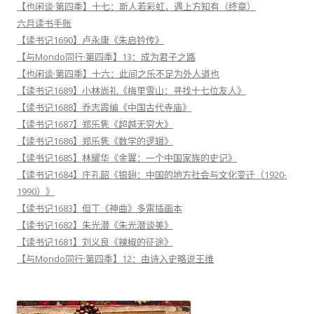
【也闲谈·第四季】十七：斯人若彩虹，遇上方知有（终章）
六月读书手账
【读书记1690】卢永康《朱启钤传》
【与Mondo同行·第四季】13：成为君子之路
【也闲谈·第四季】十六：此间之乐不足为外人道也
【读书记1689】小林尚礼《梅里雪山：寻找十七位友人》
【读书记1688】乔志霞编《中国古代寺庙》
【读书记1687】郑乐隽《超越无穷大》
【读书记1686】郑乐隽《数学的逻辑》
【读书记1685】林耀华《金翼：一个中国家族的史记》
【读书记1684】庄孔韶《银翅：中国的地方社会与文化变迁（1920-
1990）》
【读书记1683】但丁《神曲》多雷插画本
【读书记1682】朱光潜《朱光潜谈美》
【读书记1681】刘义良《辣椒的征途》
【与Mondo同行·第四季】12：由诗入史略说王维