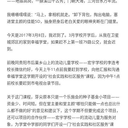
——地振高岗，一脉溪山千古秀；门朝大海，三河合水万年流。
我嗫嗫嚅嚅说：“马上，拿相机就走。”卸下背包，掏出电脑，塞
进堂主颜的佳能5D，抽身把身后老白关爱的眼神夹断在门缝里。
今天是2017年3月8日，我迟到了。3月学校开学后，从我在卫星
城郊区的家到幸福学堂，如果赶不上第一班79路公交，就会迟
到。
前晚同贵阳市后巢乡山上的流动儿童学校——宏宇学校的李连考
校长微信约好，今天上午11点前我要赶到学校，向他汇报和沟通
幸福学堂这学期开设的“社会实践和社区服务”课程，因为中午1点
前校长要赶到市电视台录节目。
关于这门课程，芽尖原本只是一个乐施会的种子基金小项目——
资金少、时间短。但在堂主姜和堂主颜“哪怕只能做一点也总比什
么都不做的好”的意见和建议下，这个学期不但要完成这个项目，
还可以项目的合作伙伴——宏宇学校——的流动儿童为服务对
象，为学堂中学部的同学们开设一门“社会实践和社区服务”课