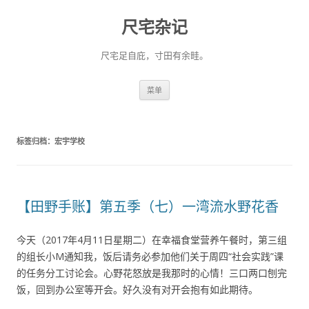
尺宅杂记
尺宅足自庇，寸田有余畦。
跳
菜单
至
正
文
标签归档：
宏宇学校
【田野手账】第五季（七）一湾流水野花香
今天（2017年4月11日星期二）在幸福食堂营养午餐时，第三组
的组长小M通知我，饭后请务必参加他们关于周四“社会实践”课
的任务分工讨论会。心野花怒放是我那时的心情！三口两口刨完
饭，回到办公室等开会。好久没有对开会抱有如此期待。