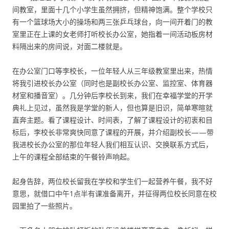
间教室，里面十几个小学生虽然拥挤，但精神饱满。整个学校只
有一个篮球场大小的操场和两三张乒乓球台，向一间开着门的教
室里正在上课的女老师打听校长办公室，她指着一间活动板房材
料隔出来的房间说，对面二楼就是。
在办公室门口等李校长，一位年轻人从三年级教室里出来，热情
将我引进校长办公室（同时也是副校长办公室、监控室、体育器
材室和播音室）。几分钟后李校长到来，我们在幸福学堂的开学
典礼上见过，虽然我是学堂的新人，但也算是旧识，简单寒暄就
直奔主题。看了课程设计、时间表，了解了课程设计的初衷和目
标后，李校长非常爽快同意了课程的开展，并介绍副校长——带
我进校长办公室的那位年轻人我们相互认识、交换联系方式后，
上午的课程全部结束的午餐铃声响起。
起身告辞，两位校长留我在学校和学生们一起营养午餐，我不好
意思，就借口中午1点半有课准备离开，并征得两位校长同意在校
园里拍了一些照片。