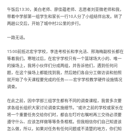
午饭后13:30，美白老师、廖佳蕴老师、志愿者刘亚微老师和我，
带着中学部第一组学生和家长一行10人分了小组结伴出发。转了
两趟公交后，开始了城中村2公里的步行。
一路无话。
15:00前抵达宏宇学校，李连考校长和李允洁、邢海梅副校长都在
等着我们。寒暄过后，在宏宇学校只有一个篮球场大小的、唯一
的操场上，我将小伙伴们分成两组，并告诉他们，遇到任何问
题，在这个操场上都能找到我，然后她们各自分工做访谈和拍照
就开始了今天课程要完成的任务——宏宇学校教学硬件设施情况
调查。
在此之前，因中学部三组学生都有不同的调查课程，我曾多次要
求各组长组织大家讨论调查实施细节。“或许之前的学校或家长在
将一个重要任务交给你们时，都会左叮咛右嘱咐再三交待必须要
遵守什么、应该怎样做等等条条框框。但我相信你们自己知道该
怎么做，所以，如果对任务有任何问题或不清楚的地方，你们知