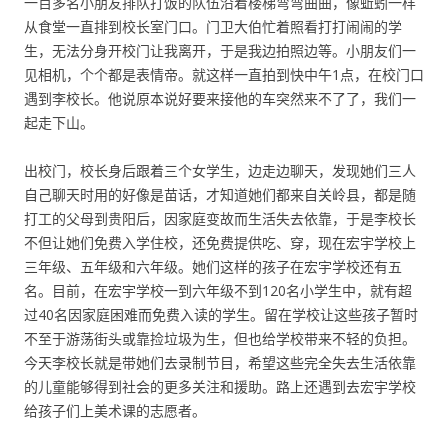
一百多名小朋友排队打饭的队伍沿着楼梯弯弯曲曲，像蚯蚓一样
从食堂一直排到校长室门口。门卫大伯忙着照看打打闹闹的学
生，无法分身开校门让我离开，于是我边拍照边等。小朋友们一
见相机，个个都是表情帝。就这样一直拍到快中午1点，在校门口
遇到李校长。他说原本说好要来接他的车突然来不了了，我们一
起走下山。
出校门，校长身后跟着三个女学生，边走边聊天，发现她们三人
自己聊天时用的好像是苗话，才知道她们都来自关岭县，都是随
打工的父母到贵阳后，因家庭变故而生活失去依靠，于是李校长
不但让她们免费入学住校，还免费提供吃、穿，现在宏宇学校上
三年级、五年级和六年级。她们这样的孩子在宏宇学校还有五
名。目前，在宏宇学校一到六年级不到120名小学生中，就有超
过40名因家庭困难而免费入读的学生。留在学校让这些孩子暂时
不至于游荡街头或靠捡垃圾为生，但也给学校带来不轻的负担。
今天李校长就是带她们去录制节目，希望这些完全失去生活依靠
的儿童能够得到社会的更多关注和援助。路上还遇到去宏宇学校
给孩子们上美术课的志愿者。