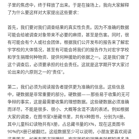
子里的焦虑中，终于释放了出来。于是在操场上，我向大家解释
了为什么要这样对大家提出这些要求：
首先，我们要对我们调查结果的真实性负责。因为不准确的数据
可能会给被调查对象带来不必要的麻烦，甚至是伤害。同时，很
有可能会有个人或社会团体，根据我们公开发布的报告来了解宏
宇学校的大体情况，甚至有可能会将我们的报告作为对宏宇学校
和学生捐赠何种物资、提供何种援助的依据之一。这是我们做了
这个调查后，必须要承担的社会责任。这就是这学期开学大家讨
论出来的六原则之一的“责任”。
第二，我们必须为阅读报告者提供更为准确的信息。这些信息
中，硬数据是非常重要的部分。硬数据——那些易于收集的无可
争辩的事实，这是最需要收集的理想数据。这些硬数据必须准确
而详尽，不能是很多、很小、大概等含混不清的表述。例如根据
大家的调查，在图书室X册藏书里，共有X种图书，分别为X册。
其中儿童科幻读物共有X册，占总藏书量的X%，现在这类图书
90%约X册已被翻烂。这组数据至少可以说明，小朋友更喜欢阅读
这类图书。如再有图书捐赠时，宏宇学校和捐赠者就都知道多选