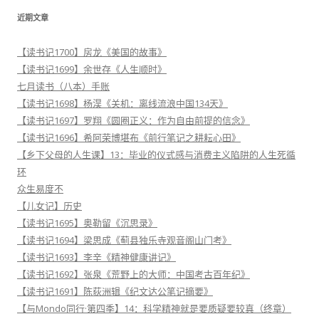
近期文章
【读书记1700】房龙《美国的故事》
【读书记1699】余世存《人生顺时》
七月读书（八本）手账
【读书记1698】杨淏《关机：离线流浪中国134天》
【读书记1697】罗翔《圆圈正义：作为自由前提的信念》
【读书记1696】希阿荣博堪布《前行笔记之耕耘心田》
【乡下父母的人生课】13：毕业的仪式感与消费主义陷阱的人生死循
环
众生易度不
【儿女记】历史
【读书记1695】奥勒留《沉思录》
【读书记1694】梁思成《蓟县独乐寺观音阁山门考》
【读书记1693】李辛《精神健康讲记》
【读书记1692】张泉《荒野上的大师：中国考古百年纪》
【读书记1691】陈荻洲辑《纪文达公笔记摘要》
【与Mondo同行·第四季】14：科学精神就是要质疑要较真（终章）