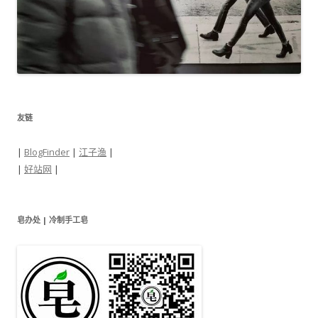
友链
|
BlogFinder
|
江子渔
|
|
好站网
|
皂办处 | 冷制手工皂