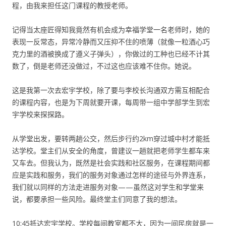
程，由我来担任这门课程的教授老师。
记得当太座匠得知我竟然有机会成为幸福学堂一名老师时，她的
表现一反常态，异常冷静而又压抑不住的喷薄（就像一粒酒心巧
克力里的酒被换成了遵义子弹头），你做过的工种也已经不计其
数了，倒是老师还没做过，不过这也应该难不住你。她说。
这是我第一次去宏宇学校，除了要与李校长沟通双方需互相配合
的课程内容，也是为下周就要开课，每周带一组中学部学生到宏
宇学校来探探路。
从学堂出发，要转两趟公交，然后步行约2km穿过城中村才能抵
达学校。堂主们从安全的角度，曾建议一趟就把老师学生都车来
又车去。但我认为，既然是社会实践和社区服务，在课程期间都
应是实践和服务，我们的服务对象通过怎样的途径与外界连系，
我们就以同样的方法走进服务对象——虽然这对学生和学堂来
说，都要承担一些风险。最终堂主们同意了我的想法。
10:45抵达宏宇学校。学校每间教室都不大，因为一间民房就是一