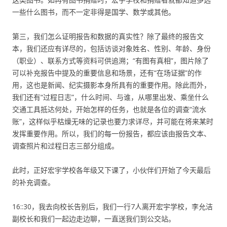
一些什么图书，而不一定非得是国学、数学或其他。
第三，我们怎么证明报告和数据的真实性？除了最终的报告文
本，我们还应有详尽的，包括访谈对象姓名、性别、年龄、身份
（职业）、联系方式等资料可供追溯；“有图有真相”，图片除了
可以补充报告中提及的重要信息和场景，还有“在场证据”的作
用，这也是新闻、纪实摄影本身所具有的重要作用。除此而外，
我们还有“过程日志”，什么时间、与谁，从哪里出发、乘坐什么
交通工具抵达何处，开始怎样的任务，也就是各位的调查“流水
账”，这样似乎枯燥无味的记录也要力求详尽，并可能在将来某时
发挥重要作用。所以，我们的每一份报告，都应该由报告文本、
调查照片和过程日志三部分组成。
此时，正好宏宇学校各年级又下课了，小伙伴们开始了今天最后
的补充调查。
16::30，我去向校长告别后，我们一行7人离开宏宇学校，李允洁
副校长和我们一起边走边聊，一直送我们到公交站。