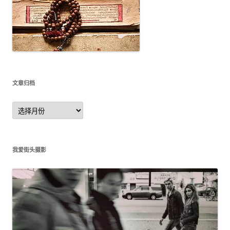
文章归档
文
章
归
档
我爱街头摄影