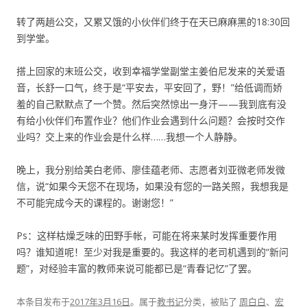
转了两趟公交，又累又饿的小伙伴们终于在天已麻麻黑的18:30回
到学堂。
搭上回家的末班公交，收到幸福学堂副堂主姜伯尼发来的关爱语
音，长舒一口气，终于是“平安去，平安回了，野！”给低调而娇
羞的自己默默点了一个赞。然后突然惊出一身汗——我到底有没
有给小伙伴们布置作业？他们作业会遇到什么问题？会按时交作
业吗？交上来的作业会是什么样……我想一个人静静。
晚上，我分别给美白老师、廖佳蕴老师、志愿者刘亚微老师发微
信，说“如果今天您不在现场，如果没有您的一路关照，我想我是
不可能完成今天的课程的。谢谢您！”
Ps：这样枯燥乏味的田野手帐，可能在将来某时发挥重要作用
吗？谁知道呢！至少对我是重要的。我这样的老司机遇到的“新问
题”，对经验丰富的教师来说可能都已是“青春记忆”了罢。
本条目发布于
2017年3月16日
。属于
教书记
分类，被贴了
周白白
、
宏