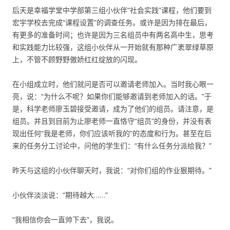
后天是幸福学堂中学部第三组小伙伴“社会实践”课程，他们要到
宏宇学校去完成“课程设置”的调查任务。或许是因为排在最后，
有更多的准备时间；也许是因为三名组员中有两名高中生，思考
和实践能力比较强，这组小伙伴从一开始就有那种广袤翠绿草原
上，不管不顾野野傲娇红红绽放的闪现。
在小组成立时，他们就问是否可以邀请老师加入。当时我心眼一
亮，说：“为什么不呢？如果你们能够邀请到老师加入的话。”于
是，科学老师廖玉碧接受邀请，成为了他们的组员。请注意，是
组员。并且到目前为止廖老师一直恪守“组员”的身份，并没有表
现出任何“我是老师，你们应该听我的”的态度和行为。甚至在后
来的任务分工讨论中，问他的学生们：“有什么任务分派给我？”
昨天与这组的小伙伴聊天时，我说：“对你们组的作业狠期待。”
小伙伴淡淡说：“期待越大……”
“我相信你会一直帅下去”，我说。