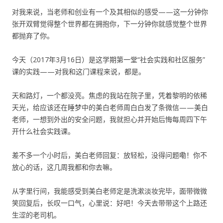
对我来说，当老师和创业有一个及其相似的感受——这一分钟你
张开双臂觉得整个世界都在拥抱你，下一分钟你就感觉整个世界
都抛弃了你。
今天（2017年3月16日）是这学期第一堂“社会实践和社区服务”
课的实践——对我和这门课程来说，都是。
天和路灯，一个都没亮。焦虑的我站在院子里，凭着黎明的依稀
天光，给应该还在睡梦中的美白老师周白白发了条微信——美白
老师，一想到外出的安全问题，我就担心并开始后悔每周四下午
开什么社会实践课。
差不多一个小时后，美白老师回复：放轻松，没得问题嘞！你不
放心的话，这几周我都和你去嘛。
从字里行间，我能感受到美白老师定是洗漱淡妆完毕，面带微微
笑回复后，长叹一口气，心里说：好吧！今天去带带这个上路还
生涩的老司机。