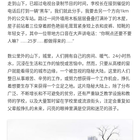
走到山下，已超过电视台录制节目的时间，李校长在接到催促的
电话后打到一辆“黑车”，我们就此分手，我要去另一个方向1km
外的公交车站。路过一间外墙用木板层层叠叠打满补丁的木屋，
屋子前站着三位穿着颜色艳丽毛茸茸紧身短上衣和皮裤、短靴的
年轻女子，其中一位带地方口音在大声讲电话：“你啊点还要不要
人嘛？……25岁……都做得来的……”
数公里外的山下，城里，人们拥有自己的房间、暖气、24小时热
水，沉浸在生活和工作的愉悦或苦恼中。然而，只要从高楼的窗
户就能看得见的城市边缘，一个被忽视的隐秘大陆，这里的人们
整日从事艰苦、辛劳的工作，或努力想获得一个工作机会，挣扎
着想要生存下来获得一个立足之地。这片隐秘大陆上，除了分布
广泛、不断增长和不可避免的贫穷，还有严重缺乏教学设施和教
师的学校，以及大量暂时留在学校里或流浪街头，注定会重复如
父辈般挣扎的未来，闪亮的眼神里满是空洞和迷茫的孩子。