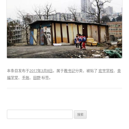
本条目发布于
2017年3月8日
。属于
教书记
分类，被贴了
宏宇学校
、
幸
福学堂
、
手账
、
田野
标签。
搜
索
：