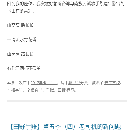
回到我的座位，我突然好想听台湾卑南族民谣歌手陈建年警官的
《山有多高》：
山高高 路长长
一湾流水野花香
山高高 路长长
有你们同行不孤单
本条目发布于
2017年4月11日
。属于
教书记
分类，被贴了
宏宇学校
、
幸福学堂
、
幸福食堂
、
手账
、
田野
标签。
【田野手账】第五季（四）老司机的新问题