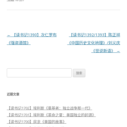
文
←
【读书记1390】次仁罗布
【读书记1392/1393】陈正祥
章
《强盗酒馆》
《中国历史文化地理》/刘义庆
导
《世说新语》
→
航
搜
索
：
近期文章
【读书记1702】埃利斯《奠基者：独立战争那一代》
【读书记1701】埃利斯《革命之夏：美国独立的起源》
【读书记1700】房龙《美国的故事》