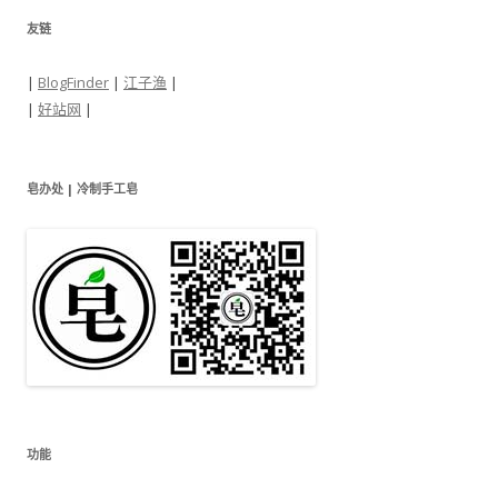
友链
|
BlogFinder
|
江子渔
|
|
好站网
|
皂办处 | 冷制手工皂
功能