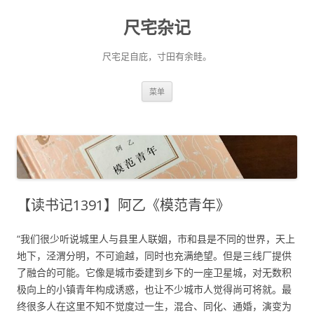
尺宅杂记
尺宅足自庇，寸田有余畦。
跳
菜单
至
正
文
【读书记1391】阿乙《模范青年》
“我们很少听说城里人与县里人联姻，市和县是不同的世界，天上
地下，泾渭分明，不可逾越，同时也充满绝望。但是三线厂提供
了融合的可能。它像是城市委建到乡下的一座卫星城，对无数积
极向上的小镇青年构成诱惑，也让不少城市人觉得尚可将就。最
终很多人在这里不知不觉度过一生，混合、同化、通婚，演变为