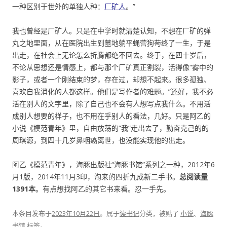
一种区别于世外的单独人种：
厂矿人
。”
我也曾经是厂矿人。只是在中学时就清楚认知，不想在厂矿的弹
丸之地里面，从在医院出生到墓地躺平蝇营狗苟终了一生，于是
出走，在社会上无论怎么折腾都绝不回去。终于，在四十岁后，
不论从思想还是情感上，都与那个厂矿真正割裂，活得像“雾中的
影子，或者一个刚结束的梦，存在过，却想不起来。很多孤独、
喜欢自我消化的人都这样。他们是写作者的难题。”还好，我不必
活在别人的文字里，除了自己也不会有人想写点我什么。不用活
成别人想要的样子，也不用在乎别人的看法，几好。只是阿乙的
小说《模范青年》里，自由放荡的“我”走出去了，勤奋克己的的
周琪源，到四十几岁鼻咽癌离世，也没能实现他的出走。
阿乙《模范青年》，海豚出版社“海豚书馆”系列之一种，2012年6
月1版，2014年11月3印，淘来的四折九成新二手书。
总阅读量
1391本
。有点想找阿乙的其它书来看。忍一手先。
本条目发布于
2023年10月22日
。属于
读书记
分类，被贴了
小说
、
海豚
书馆
标签。