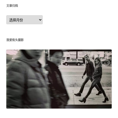
文章归档
文
章
归
档
我爱街头摄影