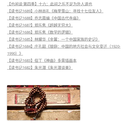
【也闲谈·第四季】十六：此间之乐不足为外人道也
【读书记1689】小林尚礼《梅里雪山：寻找十七位友人》
【读书记1688】乔志霞编《中国古代寺庙》
【读书记1687】郑乐隽《超越无穷大》
【读书记1686】郑乐隽《数学的逻辑》
【读书记1685】林耀华《金翼：一个中国家族的史记》
【读书记1684】庄孔韶《银翅：中国的地方社会与文化变迁（1920-
1990）》
【读书记1683】但丁《神曲》多雷插画本
【读书记1682】朱光潜《朱光潜谈美》