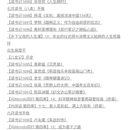
【读书记1699】余世存《人生顺时》
七月读书（八本）手账
【读书记1698】杨淏《关机：离线流浪中国134天》
【读书记1697】罗翔《圆圈正义：作为自由前提的信念》
【读书记1696】希阿荣博堪布《前行笔记之耕耘心田》
【乡下父母的人生课】13：毕业的仪式感与消费主义陷阱的人生死循
环
众生易度不
【儿女记】历史
【读书记1695】奥勒留《沉思录》
【读书记1694】梁思成《蓟县独乐寺观音阁山门考》
【读书记1693】李辛《精神健康讲记》
【读书记1692】张泉《荒野上的大师：中国考古百年纪》
【读书记1691】陈荻洲辑《纪文达公笔记摘要》
【与Mondo同行·第四季】14：科学精神就是要质疑要较真（终章）
【也闲谈·第四季】十七：斯人若彩虹，遇上方知有（终章）
六月读书手账
【读书记1690】卢永康《朱启钤传》
【与Mondo同行·第四季】13：成为君子之路