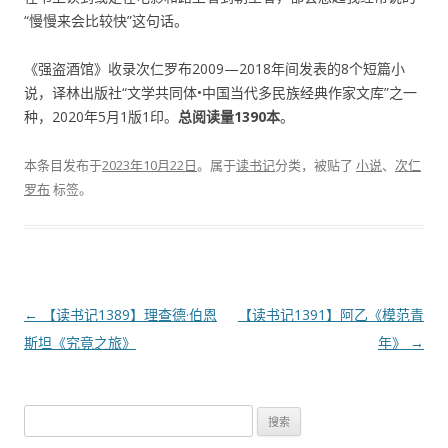
“慢慢来会比较快”这句话。
《强盗酒馆》收录次仁罗布2009—2018年间发表的8个短篇小
说，译林出版社“文学共同体•中国当代多民族经典作家文库”之一
种，2020年5月1版1印。
总阅读量1390本
。
本条目发布于
2023年10月22日
。属于
读书记
分类，被贴了
小说
、
次仁
罗布
标签。
文
←
【读书记1389】理查德·伯恩
【读书记1391】阿乙《模范青
章
斯坦《究竟之旅》
年》
→
导
航
搜
索