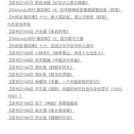
【读书记1691】陈荻洲辑《纪文达公笔记摘要》
【与Mondo同行·第四季】14：科学精神就是要质疑要较真（终章）
【也闲谈·第四季】十七：斯人若彩虹，遇上方知有（终章）
六月读书手账
【读书记1690】卢永康《朱启钤传》
【与Mondo同行·第四季】13：成为君子之路
【也闲谈·第四季】十六：此间之乐不足为外人道也
【读书记1689】小林尚礼《梅里雪山：寻找十七位友人》
【读书记1688】乔志霞编《中国古代寺庙》
【读书记1687】郑乐隽《超越无穷大》
【读书记1686】郑乐隽《数学的逻辑》
【读书记1685】林耀华《金翼：一个中国家族的史记》
【读书记1684】庄孔韶《银翅：中国的地方社会与文化变迁（1920-
1990）》
【读书记1683】但丁《神曲》多雷插画本
【读书记1682】朱光潜《朱光潜谈美》
【读书记1681】刘义良《辣椒的征途》