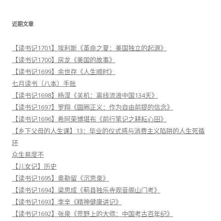
：
近期文章
【读书记1701】埃利斯《革命之夏：美国独立的起源》
【读书记1700】房龙《美国的故事》
【读书记1699】余世存《人生顺时》
七月读书（八本）手账
【读书记1698】杨淏《关机：离线流浪中国134天》
【读书记1697】罗翔《圆圈正义：作为自由前提的信念》
【读书记1696】希阿荣博堪布《前行笔记之耕耘心田》
【乡下父母的人生课】13：毕业的仪式感与消费主义陷阱的人生死循
环
众生易度不
【儿女记】历史
【读书记1695】奥勒留《沉思录》
【读书记1694】梁思成《蓟县独乐寺观音阁山门考》
【读书记1693】李辛《精神健康讲记》
【读书记1692】张泉《荒野上的大师：中国考古百年纪》