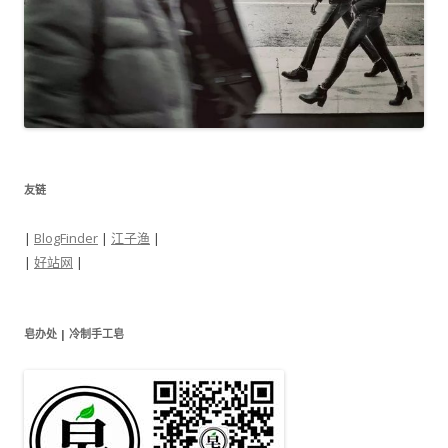
友链
|
BlogFinder
|
江子渔
|
|
好站网
|
皂办处 | 冷制手工皂