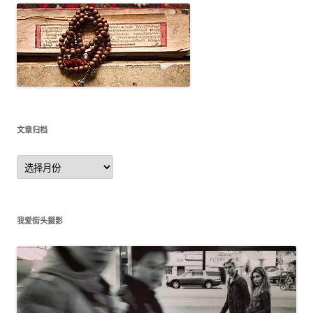
文章归档
文
章
归
档
我爱街头摄影