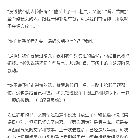
“没钱就不能去拉萨吗？”他长出了一口粗气，又说：“看，后面那
些个磕长头的人，跟我一样都没有钱，可是我们有信仰，所以就
不会轻言放弃。”
“你们是朝圣者？要一路磕头到拉萨吗？”我问。
“是啊！我们要通过磕头，表明我们对佛祖的信仰，也给自己积点
福报。”老头说话还是有些喘气，脸颊红润，下颌上的白胡须随风
飘动。
“你不嫌我们走得慢的话，就跟着我们走吧。一路上给我们帮帮
忙，这也是给自己积德。”老头把缠绕在手腕上的佛珠取下，一颗
一颗的拨动。（《叹息灵魂》）
次仁罗布的书，之前读过短篇小说集《放生羊》和长篇小说《祭
语风中》，但都已经忘了内容。《强盗酒馆》是第三本。都是充
满西藏气息的文字和故事。上一次去拉萨，已经是八年前。每次
在书上读到或是在电影和路上看到朝圣者，都会想起我经常说的