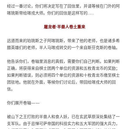
经过一番讨论，你们将决定写在了回信里，并请等候在门外的阿
喀琉斯带给喀戎大师。你们的回信是这样写的……
屠龙者·半兽人卷土重来
远道而来的珀琉斯之子阿喀琉斯，带来了他的老师，也是诸多希
腊英雄们的老师，半人马喀戎转交的一个来自斯芬克斯的卷轴。
他告诉你们，卷轴里消息的真假，需要你们自己判断。如果判断
正确，将获得来自棋士团两个单位的资源和五枚青龙币的奖励；
如果判断错误，则必须将四个单位的资源和十枚青龙币缴至棋士
团驻地。他就在外面，等候你们讨论后，带回给喀戎大师的回
信。
你们展开卷轴——
被山下之王打败的半兽人和食人妖，已在玄武草原深处集结了一
支军队。由于忌惮可萨帝国的科技实力和五大军团的强大兵力，