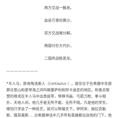
两方交战一触发。
血染万里的黄沙，
双方交战难分解。
两国付巨大代价，
二国终战胜恶龙。
————————
*半人马，即肯陶洛斯人（Centaurus ），居住位于在希腊中东部
屏达思山和爱琴海之间叫做塞萨利和阿卡迪亚的地区。和善且智
慧的喀戎在半人马中出类拔萃，琴棋书画、弓箭刀枪、拳斗相
扑、天地人间，他几乎是无所不能、无所不晓。凡是他的学生，
哪怕只学会了一种技艺，就可以称雄天下。伊阿宋、赫拉克勒
斯、俄耳甫斯……古希腊神话中几乎所有英雄都出自他的门下，他