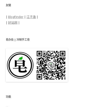
友链
|
BlogFinder
|
江子渔
|
|
好站网
|
皂办处 | 冷制手工皂
功能