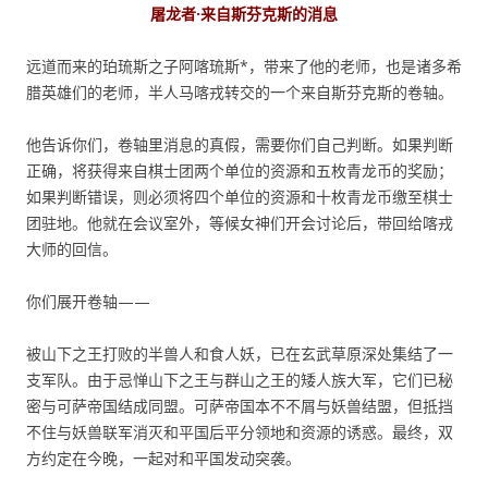
屠龙者·来自斯芬克斯的消息
远道而来的珀琉斯之子阿喀琉斯*，带来了他的老师，也是诸多希
腊英雄们的老师，半人马喀戎转交的一个来自斯芬克斯的卷轴。
他告诉你们，卷轴里消息的真假，需要你们自己判断。如果判断
正确，将获得来自棋士团两个单位的资源和五枚青龙币的奖励；
如果判断错误，则必须将四个单位的资源和十枚青龙币缴至棋士
团驻地。他就在会议室外，等候女神们开会讨论后，带回给喀戎
大师的回信。
你们展开卷轴——
被山下之王打败的半兽人和食人妖，已在玄武草原深处集结了一
支军队。由于忌惮山下之王与群山之王的矮人族大军，它们已秘
密与可萨帝国结成同盟。可萨帝国本不不屑与妖兽结盟，但抵挡
不住与妖兽联军消灭和平国后平分领地和资源的诱惑。最终，双
方约定在今晚，一起对和平国发动突袭。