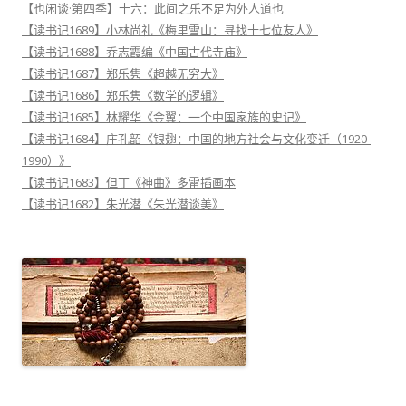
【也闲谈·第四季】十六：此间之乐不足为外人道也
【读书记1689】小林尚礼《梅里雪山：寻找十七位友人》
【读书记1688】乔志霞编《中国古代寺庙》
【读书记1687】郑乐隽《超越无穷大》
【读书记1686】郑乐隽《数学的逻辑》
【读书记1685】林耀华《金翼：一个中国家族的史记》
【读书记1684】庄孔韶《银翅：中国的地方社会与文化变迁（1920-
1990）》
【读书记1683】但丁《神曲》多雷插画本
【读书记1682】朱光潜《朱光潜谈美》