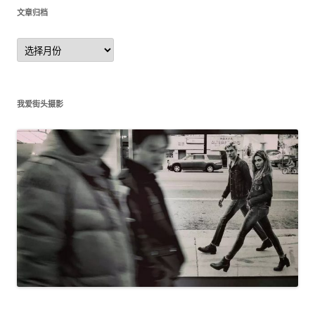
文章归档
文
章
归
档
我爱街头摄影