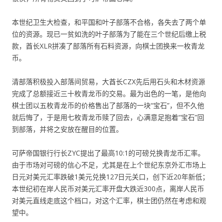
本世纪卫生大检查，和平国和叶子部落不合格，各失去了两个单
位的资源。现已一贫如洗的叶子部落为了能在三个世纪后缴上税
款，酋长XLR拼凑了部落所有石料资源，向棋士团换来一枚青龙
币。
清部落积极投入部落间贸易，大酋长CZX先后用石头和木材资源
完成了总额接近三十枚青龙币的交易。最为出色的一笔，是他向
棋士团以五枚青龙币的价格售出了部落的一块“宝石”，但不久他
就后悔了，于是用七枚青龙币赎了回去，心满意足抱着“宝石”回
到部落，并将之安放在醒目的位置。
可萨帝国银行行长ZYC提出了最高10:1的可磅兑换青龙币汇率。
由于市场对可磅的信心不足，尤其是在上个世纪东京外汇市场上
日元对美元汇率跌破1美元兑换127日元关口，创下近20年新低；
本世纪初在岸人民币对美元汇率开盘大跌近300点，离岸人民币
对美元直线走底这个档口，对这个汇率，棋士团仍然在考虑和观
望中。