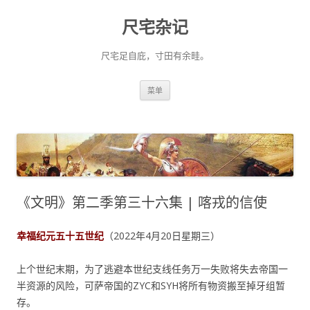
尺宅杂记
尺宅足自庇，寸田有余畦。
跳
菜单
至
正
文
《文明》第二季第三十六集 | 喀戎的信使
幸福纪元五十五世纪
（2022年4月20日星期三）
上个世纪末期，为了逃避本世纪支线任务万一失败将失去帝国一
半资源的风险，可萨帝国的ZYC和SYH将所有物资搬至掉牙组暂
存。