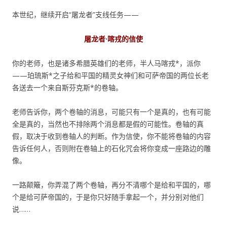
本世纪，继续开启“屠龙者”支线任务——
屠龙者·喀戎的信使
你的老师，也是诸多希腊英雄们的老师，半人马喀戎*，派你
——珀琉斯*之子给和平国的精灵女神们和可萨帝国的两位长老
各送去一个来自斯芬克斯*的卷轴。
老师告诉你，两个卷轴的消息，可能只有一个是真的，也有可能
全是真的，当然也不排除两个消息都是假的可能性。卷轴的真
假，取决于收到卷轴人的判断。作为信使，你不能将卷轴的内容
告诉任何人，否则附在卷轴上的石化咒会将你变成一座路边的雕
像。
一路颠簸，你弄混了两个卷轴，再分不清哪个是给和平国的，哪
个是给可萨帝国的，于是你只好随手拿起一个，并分别对他们
说……