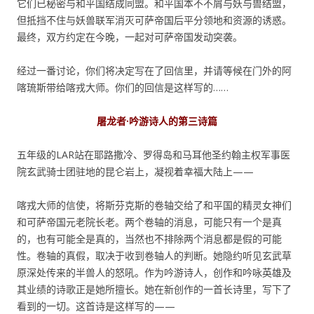
它们已秘密与和平国结成同盟。和平国本不不屑与妖与兽结盟，
但抵挡不住与妖兽联军消灭可萨帝国后平分领地和资源的诱惑。
最终，双方约定在今晚，一起对可萨帝国发动突袭。
经过一番讨论，你们将决定写在了回信里，并请等候在门外的阿
喀琉斯带给喀戎大师。你们的回信是这样写的……
屠龙者·吟游诗人的第三诗篇
五年级的LAR站在耶路撒冷、罗得岛和马耳他圣约翰主权军事医
院玄武骑士团驻地的昆仑岩上，凝视着幸福大陆上——
喀戎大师的信使，将斯芬克斯的卷轴交给了和平国的精灵女神们
和可萨帝国元老院长老。两个卷轴的消息，可能只有一个是真
的，也有可能全是真的，当然也不排除两个消息都是假的可能
性。卷轴的真假，取决于收到卷轴人的判断。她隐约听见玄武草
原深处传来的半兽人的怒吼。作为吟游诗人，创作和吟咏英雄及
其业绩的诗歌正是她所擅长。她在新创作的一首长诗里，写下了
看到的一切。这首诗是这样写的——