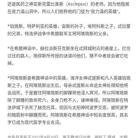
还是医药之神亚斯克雷比奥斯（Asclepius）的老师。因为他隐居
在皮力温山洞中，所以人们统称他的门徒为“皮力温的英雄”。
*珀琉斯，特萨利亚的英雄，宙斯的孙子，埃阿科斯之子，忒拉蒙
的兄弟，特洛伊战争中希腊联军主将阿喀琉斯的父亲。
*在希腊神话中，赫拉派斯芬克斯坐在忒拜城附近的悬崖上，拦住
过往的路人，用缪斯所传授的谜语问他们，猜不中者就会被它吃
掉。
*阿喀琉斯是希腊神话中的英雄，海洋女神忒提斯和凡人英雄珀琉
斯之子。在阿喀琉斯出生后，母亲忒提斯从命运女神处得知他将
会战死，于是握住阿喀琉斯的脚踝将他浸入冥河，所以阿喀琉斯
除了脚踵的致命死穴，全身刀枪不入，诸神难侵。阿喀琉斯在特
洛伊城下杀死了赫克托耳，但因与太阳神阿波罗交恶，被阿波罗
的暗箭射中脚踵而死。阿喀琉斯在希腊神话中知名度很高，其名
字已成为现代医学专业名词。
本条目发布于
2022年4月20日
。属于
教书记
分类，被贴了
喀戎
、
文明