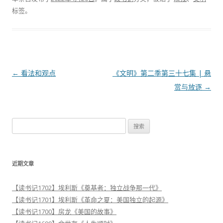
标签。
文
←
看法和观点
《文明》第二季第三十七集 | 悬
章
赏与放逐
→
导
航
搜
索
：
近期文章
【读书记1702】埃利斯《奠基者：独立战争那一代》
【读书记1701】埃利斯《革命之夏：美国独立的起源》
【读书记1700】房龙《美国的故事》