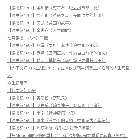
【读书记1702】埃利斯《奠基者：独立战争那一代》
【读书记1701】埃利斯《革命之夏：美国独立的起源》
【读书记1700】房龙《美国的故事》
【读书记1699】余世存《人生顺时》
七月读书（八本）手账
【读书记1698】杨淏《关机：离线流浪中国134天》
【读书记1697】罗翔《圆圈正义：作为自由前提的信念》
【读书记1696】希阿荣博堪布《前行笔记之耕耘心田》
【乡下父母的人生课】13：毕业的仪式感与消费主义陷阱的人生死循
环
众生易度不
【儿女记】历史
【读书记1695】奥勒留《沉思录》
【读书记1694】梁思成《蓟县独乐寺观音阁山门考》
【读书记1693】李辛《精神健康讲记》
【读书记1692】张泉《荒野上的大师：中国考古百年纪》
【读书记1691】陈荻洲辑《纪文达公笔记摘要》
【与Mondo同行·第四季】14：科学精神就是要质疑要较真（终章）