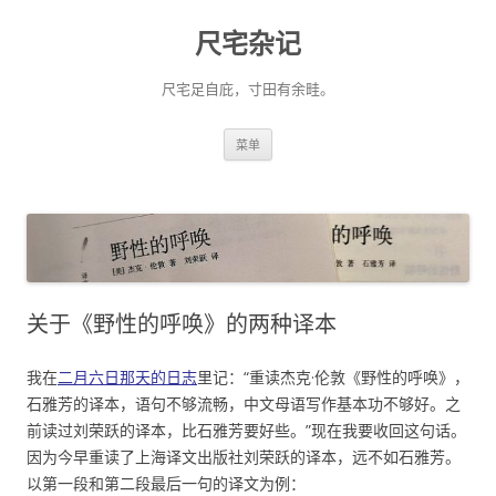
尺宅杂记
尺宅足自庇，寸田有余畦。
跳
菜单
至
正
文
关于《野性的呼唤》的两种译本
我在
二月六日那天的日志
里记：“重读杰克·伦敦《野性的呼唤》，
石雅芳的译本，语句不够流畅，中文母语写作基本功不够好。之
前读过刘荣跃的译本，比石雅芳要好些。”现在我要收回这句话。
因为今早重读了上海译文出版社刘荣跃的译本，远不如石雅芳。
以第一段和第二段最后一句的译文为例：