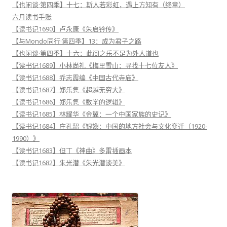
【也闲谈·第四季】十七：斯人若彩虹，遇上方知有（终章）
六月读书手账
【读书记1690】卢永康《朱启钤传》
【与Mondo同行·第四季】13：成为君子之路
【也闲谈·第四季】十六：此间之乐不足为外人道也
【读书记1689】小林尚礼《梅里雪山：寻找十七位友人》
【读书记1688】乔志霞编《中国古代寺庙》
【读书记1687】郑乐隽《超越无穷大》
【读书记1686】郑乐隽《数学的逻辑》
【读书记1685】林耀华《金翼：一个中国家族的史记》
【读书记1684】庄孔韶《银翅：中国的地方社会与文化变迁（1920-
1990）》
【读书记1683】但丁《神曲》多雷插画本
【读书记1682】朱光潜《朱光潜谈美》