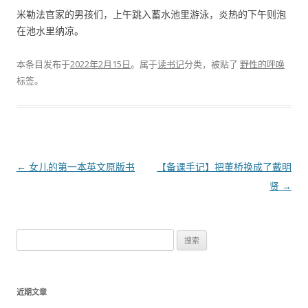
米勒法官家的男孩们，上午跳入蓄水池里游泳，炎热的下午则泡
在池水里纳凉。
本条目发布于
2022年2月15日
。属于
读书记
分类，被贴了
野性的呼唤
标签。
文
←
女儿的第一本英文原版书
【备课手记】把董桥换成了戴明
章
贤
→
导
航
搜
索
：
近期文章