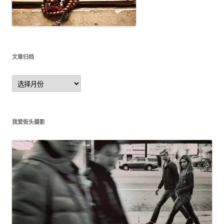
文章归档
文
章
归
档
我爱街头摄影