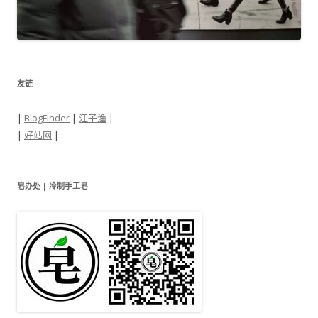
友链
|
BlogFinder
|
江子渔
|
|
好站网
|
皂办处 | 冷制手工皂