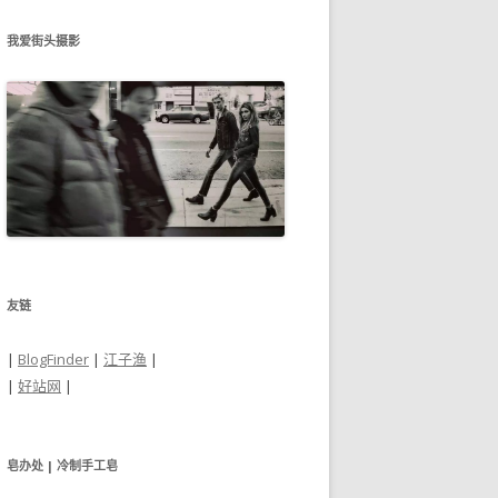
我爱街头摄影
友链
|
BlogFinder
|
江子渔
|
|
好站网
|
皂办处 | 冷制手工皂