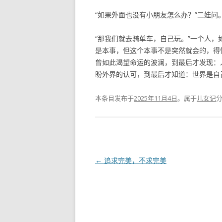
“如果外面也没有小朋友怎么办？”二娃问
“那我们就去骑单车，自己玩。”一个人
是本事，但这个本事不是突然就会的，得
曾如此渴望命运的波澜，到最后才发现：
盼外界的认可，到最后才知道：世界是自
本条目发布于
2025年11月4日
。属于
儿女记
文
←
追求完美，不求完美
章
导
航