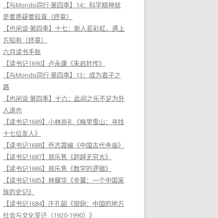
【与Mondo同行·第四季】14：科学精神就
是要质疑要较真（终章）
【也闲谈·第四季】十七：斯人若彩虹，遇上
方知有（终章）
六月读书手账
【读书记1690】卢永康《朱启钤传》
【与Mondo同行·第四季】13：成为君子之
路
【也闲谈·第四季】十六：此间之乐不足为外
人道也
【读书记1689】小林尚礼《梅里雪山：寻找
十七位友人》
【读书记1688】乔志霞编《中国古代寺庙》
【读书记1687】郑乐隽《超越无穷大》
【读书记1686】郑乐隽《数学的逻辑》
【读书记1685】林耀华《金翼：一个中国家
族的史记》
【读书记1684】庄孔韶《银翅：中国的地方
社会与文化变迁（1920-1990）》