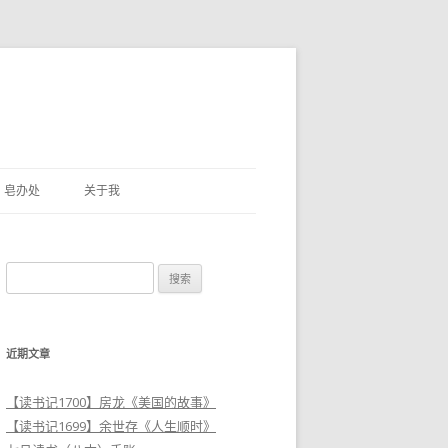
皂办处
关于我
搜
索
：
近期文章
【读书记1700】房龙《美国的故事》
【读书记1699】余世存《人生顺时》