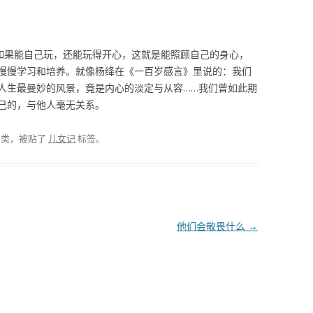
。
，如果能自己玩，还能玩得开心，这就是能照顾自己的身心，
慢慢学习和培养。就像杨绛在《一百岁感言》里说的：我们
人生最曼妙的风景，竟是内心的淡定与从容……我们曾如此期
己的，与他人毫无关系。
分类，被贴了
儿女记
标签。
他们会敬畏什么
→