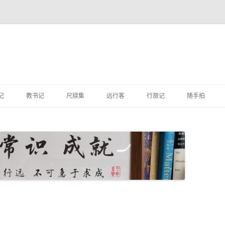
跳
至
记
教书记
尺牍集
远行客
行旅记
随手拍
正
文