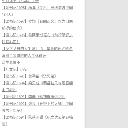
七月读书（八本）手账
【读书记1698】杨淏《关机：离线流浪中国
134天》
【读书记1697】罗翔《圆圈正义：作为自由
前提的信念》
【读书记1696】希阿荣博堪布《前行笔记之
耕耘心田》
【乡下父母的人生课】13：毕业的仪式感与
消费主义陷阱的人生死循环
众生易度不
【儿女记】历史
【读书记1695】奥勒留《沉思录》
【读书记1694】梁思成《蓟县独乐寺观音阁
山门考》
【读书记1693】李辛《精神健康讲记》
【读书记1692】张泉《荒野上的大师：中国
考古百年纪》
【读书记1691】陈荻洲辑《纪文达公笔记摘
要》