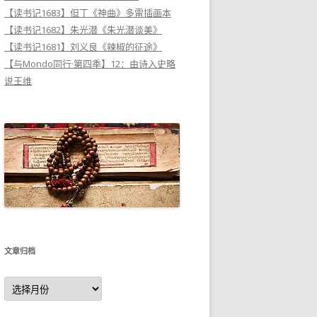
【读书记1683】但丁《神曲》多雷插画本
【读书记1682】朱光潜《朱光潜谈美》
【读书记1681】刘义良《辣椒的征途》
【与Mondo同行·第四季】12：由诗入史略
说王维
文章归档
文
章
归
档