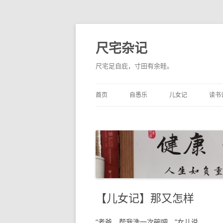
尺宅杂记
尺宅足自庇，寸田有余畦。
首页
自愚乐
儿女记
读书
【儿女记】那又怎样
“老爸，帮我洗一次碗吧。”女儿说。