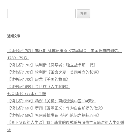
航
搜
索
：
近期文章
【读书记1703】弗格斯·M.博德维奇《首届国会：美国政府的创造，
1789-1791》
【读书记1702】埃利斯《奠基者：独立战争那一代》
【读书记1701】埃利斯《革命之夏：美国独立的起源》
【读书记1700】房龙《美国的故事》
【读书记1699】余世存《人生顺时》
七月读书（八本）手账
【读书记1698】杨淏《关机：离线流浪中国134天》
【读书记1697】罗翔《圆圈正义：作为自由前提的信念》
【读书记1696】希阿荣博堪布《前行笔记之耕耘心田》
【乡下父母的人生课】13：毕业的仪式感与消费主义陷阱的人生死循
环