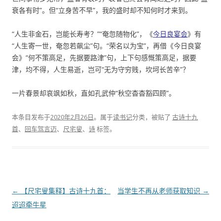
衰各有时”。但“立身苦不早”，我的盛时却不知何时才来到。
“人生非金石，岂能长寿考？”“奄忽随物化”，《
今日良宴会
》有
“人生寄一世，奄忽若飙尘”句。“荣名以为宝”，再借《今日良宴
会》“何不策高足，先据要路津”句，上下句感慨策高足，据要
津，均不得，人生易逝，岂可“无为守穷贱，坎坷长苦辛”？
一片春景却哀飒如秋，直如孔武仲“秋空杳杳豁四顾”。
本条目发布于
2020年2月26日
。属于
读书记
分类，被贴了
古诗十九
首
、
回车驾言迈
、
尺宅叟
、
诗
标签。
文
←
【尺宅叟集释】古诗十九首：
当学生不再从老师获取知识
→
章
迢迢牵牛星
导