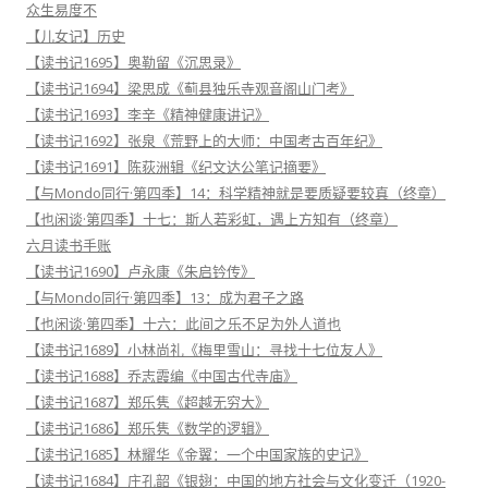
众生易度不
【儿女记】历史
【读书记1695】奥勒留《沉思录》
【读书记1694】梁思成《蓟县独乐寺观音阁山门考》
【读书记1693】李辛《精神健康讲记》
【读书记1692】张泉《荒野上的大师：中国考古百年纪》
【读书记1691】陈荻洲辑《纪文达公笔记摘要》
【与Mondo同行·第四季】14：科学精神就是要质疑要较真（终章）
【也闲谈·第四季】十七：斯人若彩虹，遇上方知有（终章）
六月读书手账
【读书记1690】卢永康《朱启钤传》
【与Mondo同行·第四季】13：成为君子之路
【也闲谈·第四季】十六：此间之乐不足为外人道也
【读书记1689】小林尚礼《梅里雪山：寻找十七位友人》
【读书记1688】乔志霞编《中国古代寺庙》
【读书记1687】郑乐隽《超越无穷大》
【读书记1686】郑乐隽《数学的逻辑》
【读书记1685】林耀华《金翼：一个中国家族的史记》
【读书记1684】庄孔韶《银翅：中国的地方社会与文化变迁（1920-