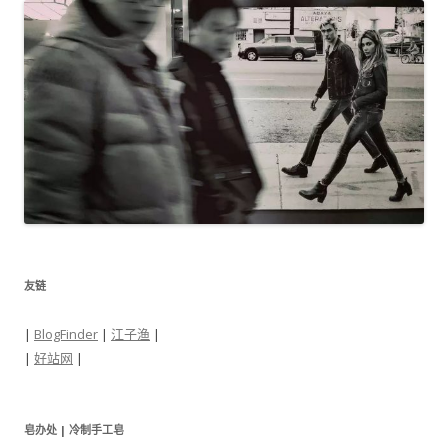
友链
|
BlogFinder
|
江子渔
|
|
好站网
|
皂办处 | 冷制手工皂