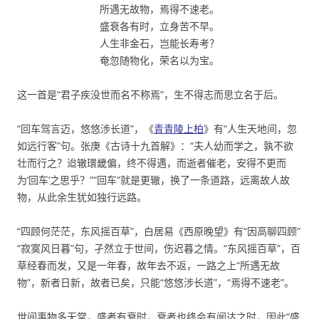
所遇无故物，焉得不速老。
盛衰各有时，立身苦不早。
人生非金石，岂能长寿考？
奄忽随物化，荣名以为宝。
这一首是“君子疾没世而名不称焉”，生不得志而思立名于后。
“回车驾言迈，悠悠涉长道”，《
青青陵上柏
》有“人生天地间，忽
如远行客”句。张庚《古诗十九首解》：“夫人幼而学之，孰不欲
壮而行之？迨辙環畿偏，终不得遇，而逝者催老，安得不更而
为‘回车’之思乎？”“回车”就是更辙，换了一条道路，远离故人故
物，从此余生犹如独行远路。
“四顾何茫茫，东风摇百草”，白居易《西原晚望》有“因高聊四顾”
“寂寞风日暮”句，孑然立于世间，伤迟暮之情。“东风摇百草”，百
草经春而发，又是一年春，故年去不返，一路之上“所遇无故
物”，新者日新，故者已矣，只能“悠悠涉长道”，“焉得不速老”。
世间事物多无常，盛者有衰时，衰者也终会有闻达之时，因此“盛