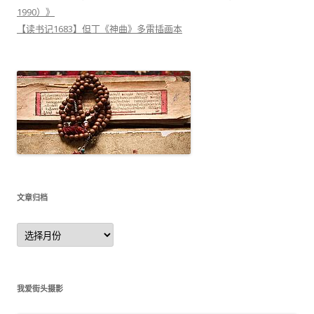
1990）》
【读书记1683】但丁《神曲》多雷插画本
文章归档
文
章
归
档
我爱街头摄影