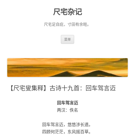
尺宅杂记
尺宅足自庇，寸田有余畦。
跳
菜单
至
正
文
【尺宅叟集释】古诗十九首：回车驾言迈
回车驾言迈
两汉：佚名
回车驾言迈，悠悠涉长道。
四顾何茫茫，东风摇百草。