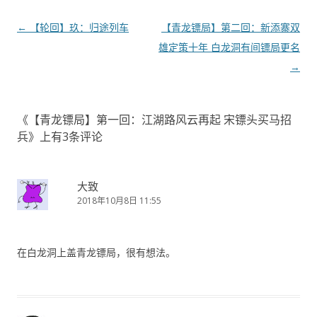
文
←
【轮回】玖：归途列车
【青龙镖局】第二回：新添寨双
章
雄定策十年 白龙洞有间镖局更名
导
→
航
《
【青龙镖局】第一回：江湖路风云再起 宋镖头买马招
兵
》上有3条评论
大致
2018年10月8日 11:55
在白龙洞上盖青龙镖局，很有想法。