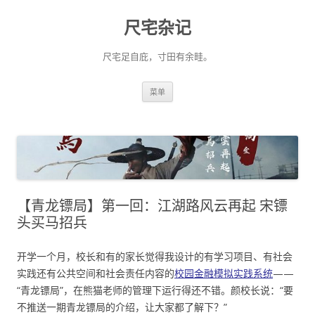
尺宅杂记
尺宅足自庇，寸田有余畦。
跳
菜单
至
正
文
【青龙镖局】第一回：江湖路风云再起 宋镖
头买马招兵
开学一个月，校长和有的家长觉得我设计的有学习项目、有社会
实践还有公共空间和社会责任内容的
校园金融模拟实践系统
——
“青龙镖局”，在熊猫老师的管理下运行得还不错。颜校长说：“要
不推送一期青龙镖局的介绍，让大家都了解下？”