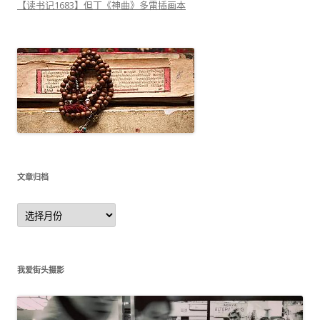
【读书记1683】但丁《神曲》多雷插画本
文章归档
文
章
归
档
我爱街头摄影