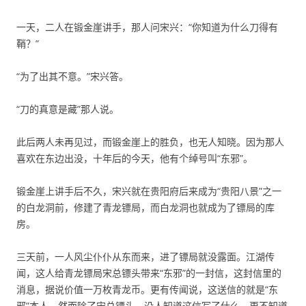
一天，二人在锻金崖讲手，那人问宋兴：“你知道为什么刀得有
鞘？”
“为了出其不意。”宋兴答。
“刀的真意是藏”那人说。
此后两人未再见过，而锻金崖上的胜负，也无人知晓。因为那人
喜欢在东边出没，十年后的今天，他有个绰号叫“东邪”。
锻金崖上讲手后不久，宋兴就在贵阳府后来成为“贵阳八景”之一
的白龙洞前，修建了青龙镖局，而白龙洞也就成为了镖局的库
房。
三天前，一人风尘仆仆从东而来，进了镖局就没露面。江湖传
闻，这人给青龙镖局宋总镖头带来“东邪”的一封信，这封信里的
消息，据说价值一万枚青龙币。更有传闻说，这送信的就是“东
邪”本人。然而除了宋总镖头，没人知道这信写了什么，更不知道