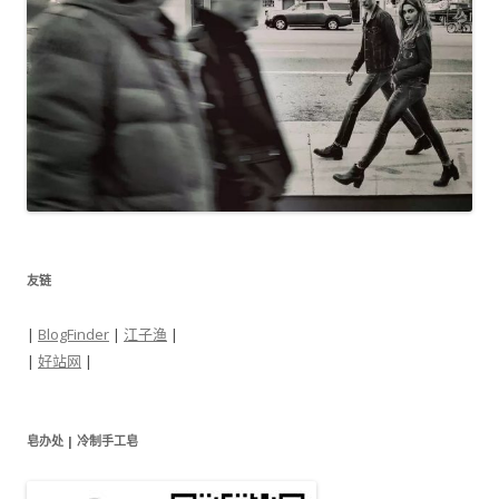
友链
|
BlogFinder
|
江子渔
|
|
好站网
|
皂办处 | 冷制手工皂