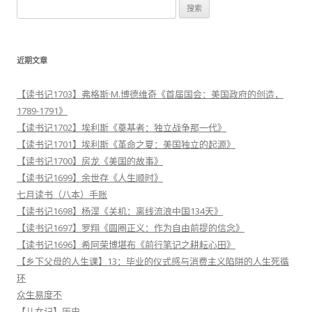
搜
索
：
近期文章
【读书记1703】弗格斯·M.博德维奇《首届国会：美国政府的创造，
1789-1791》
【读书记1702】埃利斯《奠基者：独立战争那一代》
【读书记1701】埃利斯《革命之夏：美国独立的起源》
【读书记1700】房龙《美国的故事》
【读书记1699】余世存《人生顺时》
七月读书（八本）手账
【读书记1698】杨淏《关机：离线流浪中国134天》
【读书记1697】罗翔《圆圈正义：作为自由前提的信念》
【读书记1696】希阿荣博堪布《前行笔记之耕耘心田》
【乡下父母的人生课】13：毕业的仪式感与消费主义陷阱的人生死循
环
众生易度不
【儿女记】历史