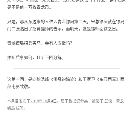
是不是值一万枚青龙币。
只是，那从东边来的人进入青龙镖局第二天，宋总镖头就在镖局
门口张贴出了招募镖师的告示。而明天，就是镖师面试之日。
青龙镖局招兵买马，会有人应徴吗？
预知后事如何，且听下回分解。
这第一回，是向徐皓峰《倭寇的踪迹》和王家卫《东邪西毒》两
部电影致敬。
本条目发布于
2018年10月4日
。属于
教书记
分类，被贴了
武侠
、
青龙
镖局
标签。