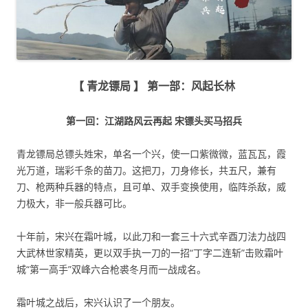
【 青龙镖局 】 第一部：风起长林
第一回：江湖路风云再起 宋镖头买马招兵
青龙镖局总镖头姓宋，单名一个兴，使一口紫微微，蓝瓦瓦，霞
光万道，瑞彩千条的苗刀。这把刀，刀身修长，共五尺，兼有
刀、枪两种兵器的特点，且可单、双手变换使用，临阵杀敌，威
力极大，非一般兵器可比。
十年前，宋兴在霜叶城，以此刀和一套三十六式辛酉刀法力战四
大武林世家精英，更以双手执一刀的一招“丁字二连斩”击败霜叶
城“第一高手”双峰六合枪裘冬月而一战成名。
霜叶城之战后，宋兴认识了一个朋友。