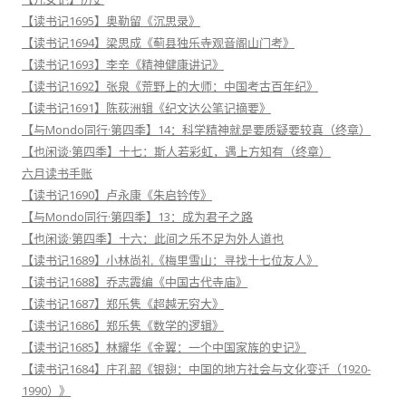
【读书记1695】奥勒留《沉思录》
【读书记1694】梁思成《蓟县独乐寺观音阁山门考》
【读书记1693】李辛《精神健康讲记》
【读书记1692】张泉《荒野上的大师：中国考古百年纪》
【读书记1691】陈荻洲辑《纪文达公笔记摘要》
【与Mondo同行·第四季】14：科学精神就是要质疑要较真（终章）
【也闲谈·第四季】十七：斯人若彩虹，遇上方知有（终章）
六月读书手账
【读书记1690】卢永康《朱启钤传》
【与Mondo同行·第四季】13：成为君子之路
【也闲谈·第四季】十六：此间之乐不足为外人道也
【读书记1689】小林尚礼《梅里雪山：寻找十七位友人》
【读书记1688】乔志霞编《中国古代寺庙》
【读书记1687】郑乐隽《超越无穷大》
【读书记1686】郑乐隽《数学的逻辑》
【读书记1685】林耀华《金翼：一个中国家族的史记》
【读书记1684】庄孔韶《银翅：中国的地方社会与文化变迁（1920-
1990）》