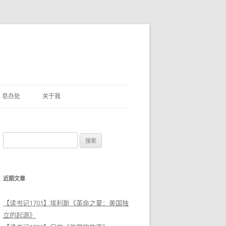
皂办处
关于我
搜
索
：
近期文章
【读书记1701】埃利斯《革命之夏：美国独
立的起源》