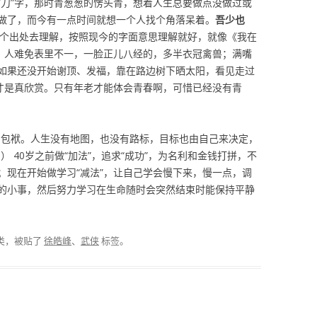
“刀”字，那时青葱葱的愣头青，想着人生总要做点没做过或
做了，而今有一点时间就想一个人找个角落呆着。
吾少也
这个出处去理解，按照现今的字面意思理解就好，就像《我在
”。人难免表里不一，一脸正儿八经的，多半衣冠禽兽；满嘴
如果还没开始谢顶、发福，靠在路边树下晒太阳，看见走过
”才是真欣赏。只有年老才能体会青春啊，可惜已经没有青
的包袱。人生没有地图，也没有路标，目标也由自己来决定，
 40岁之前做“加法”，追求“成功”，为名利和金钱打拼，不
；现在开始做学习“减法”，让自己学会慢下来，慢一点，调
的小事，然后努力学习在生命随时会突然结束时能保持平静
类，被贴了
徐皓峰
、
武侠
标签。