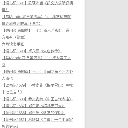
【读书记1691】陈荻洲辑《纪文达公笔记摘
要》
【与Mondo同行·第四季】14：科学精神就
是要质疑要较真（终章）
【也闲谈·第四季】十七：斯人若彩虹，遇上
方知有（终章）
六月读书手账
【读书记1690】卢永康《朱启钤传》
【与Mondo同行·第四季】13：成为君子之
路
【也闲谈·第四季】十六：此间之乐不足为外
人道也
【读书记1689】小林尚礼《梅里雪山：寻找
十七位友人》
【读书记1688】乔志霞编《中国古代寺庙》
【读书记1687】郑乐隽《超越无穷大》
【读书记1686】郑乐隽《数学的逻辑》
【读书记1685】林耀华《金翼：一个中国家
族的史记》