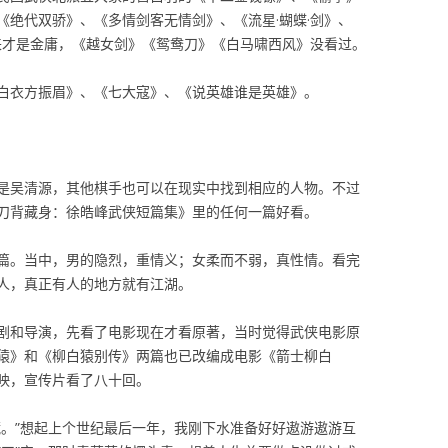
《绝代双骄》、《多情剑客无情剑》、《流星·蝴蝶·剑》、
后来才是金庸，《越女剑》《鸳鸯刀》《白马啸西风》没看过。
白衣方振眉》、《七大寇》、《说英雄谁是英雄》。
是吴清源，其他棋手也可以在现实中找到相应的人物。不过
刀背藏身：徐皓峰武侠短篇集》里的任何一篇好看。
篇。当中，男的隐烈，重情义；女柔而不弱，真性情。看完
人，真正有人的地方就有江湖。
剧和导演，先看了电影现在才看原著，当时觉得武侠电影原
猿》和《柳白猿别传》两篇也已改编成电影《箭士柳白
映，宣传片看了八十回。
藏。”想起上个世纪最后一年，我刚下水准备好好遨游遨游互