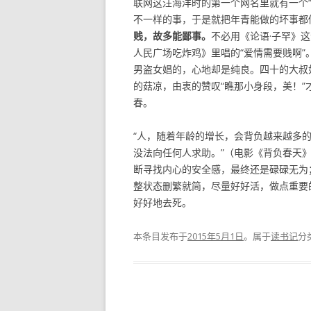
联网这汪海洋时的第一个网名里就有一个
不一样的事，于是就把年青能做的坏事都
贱，故多能鄙事。
不必用《论语·子罕》
人民广场吃炸鸡》里唱的“爱情需要贱啊
男盗女娼的，心地却是纯良。四十的大叔
的菇凉，由衷的赞叹“瞧那小身段，美！
春。
“人，随着年龄的增长，会背负越来越多
没法向任何人求助。”（电影《背负春天》）
断寻找内心的安全感，最终还是碌碌无为
整状态删繁就简，尽量好好活，做点重要
好好地去死。
本条目发布于
2015年5月1日
。属于
读书记
分