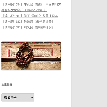
【读书记1684】庄孔韶《银翅：中国的地方
社会与文化变迁（1920-1990）》
【读书记1683】但丁《神曲》多雷插画本
【读书记1682】朱光潜《朱光潜谈美》
【读书记1681】刘义良《辣椒的征途》
文章归档
文
章
归
档