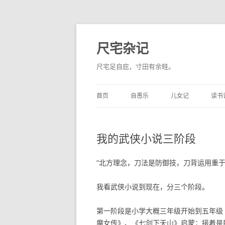
尺宅杂记
尺宅足自庇，寸田有余畦。
首页
自愚乐
儿女记
读书
我的武侠小说三阶段
“北方理念，刀法是防御技，刀背运用重于
我看武侠小说到现在，分三个阶段。
第一阶段是小学大概三年级开始到五年级
魔女传》、《七剑下天山》启蒙；接着是