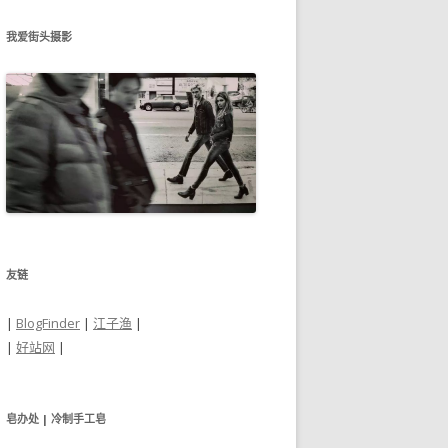
我爱街头摄影
友链
|
BlogFinder
|
江子渔
|
|
好站网
|
皂办处 | 冷制手工皂