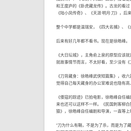
和王度庐的《卧虎藏龙传》。古龙的看过
《陆小凤传奇》、《天涯·明月·刀》，
整个中学都是温瑞安，《四大名捕》、《
后来有好几年都不看书。现在是徐皓峰。
《大日坛城》，主角俞上泉的原型应该就
就故事情节而言，不太好看，至少没有《
《刀背藏身：徐皓峰武侠短篇集》，收六
觉得自己每天藏身的办公室难说也隐有高
《倭寇的踪迹》已拍电影，徐皓峰自任编
来也还可以这样不一样。《民国刺客柳白
猿》，徐皓峰自任编剧和导演，一直等上
“刀为什么有鞘，不是为了杀，而是为了