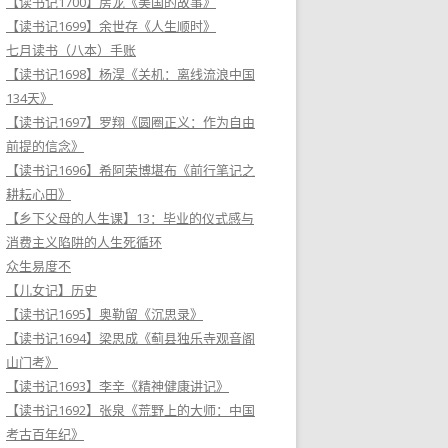
【读书记1700】房龙《美国的故事》
【读书记1699】余世存《人生顺时》
七月读书（八本）手账
【读书记1698】杨淏《关机：离线流浪中国
134天》
【读书记1697】罗翔《圆圈正义：作为自由
前提的信念》
【读书记1696】希阿荣博堪布《前行笔记之
耕耘心田》
【乡下父母的人生课】13：毕业的仪式感与
消费主义陷阱的人生死循环
众生易度不
【儿女记】历史
【读书记1695】奥勒留《沉思录》
【读书记1694】梁思成《蓟县独乐寺观音阁
山门考》
【读书记1693】李辛《精神健康讲记》
【读书记1692】张泉《荒野上的大师：中国
考古百年纪》