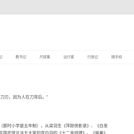
跳
至
记
教书记
尺牍集
远行客
行旅记
随手拍
正
文
刀刃，因为人在刀背后。”
（那时小学是五年制），从梁羽生《萍踪侠影录》、《白发
民国武侠北派五大家的宫白羽的《十二金钱镖》、《偷拳》