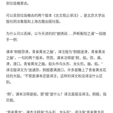
到垃圾桶里去。
可以丢到垃圾桶去的两个版本《古文观止译注》，是北京大学出
版社阴法鲁版和上海古籍出版社版。
为什么可以丢掉，以今天讲的的“披绣闼……声断衡阳之浦”一段随
手一例：
课本“舸舰弥津，青雀黄龙之舳”，译注版为“舸舰迷津，青雀黄龙
之舳”，一句的两个版本。然而，课本注释是“舸，船。弥，满。
津，渡口。青雀黄龙之舳，船头作鸟头形、龙头形。舳，船。”
译注版译文为“迷通弥，舸舰塞满渡口，许多是雕上了青雀黄龙花
纹的大船。”不管是课本还是译注，这样的译文和没译没什么区
别。
“舸”，课本注释是船，那“舰”是什么？译注直接没译注。舸舰，指
巨舰。
“青雀黄龙”，课本注释是“鸟头形、龙头形”，译注是“青雀黄龙花