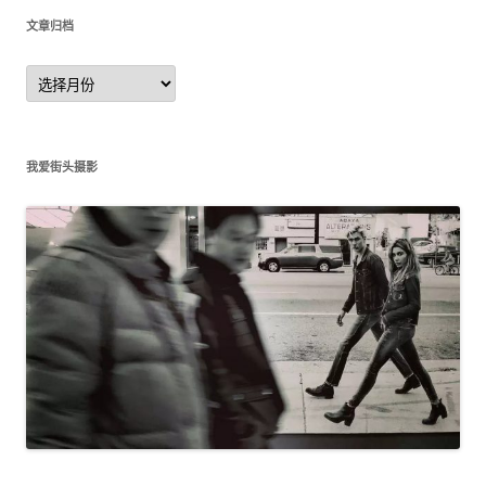
文章归档
文
章
归
档
我爱街头摄影