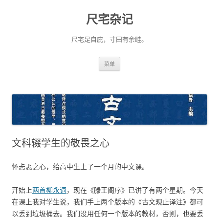
尺宅杂记
尺宅足自庇，寸田有余畦。
跳
菜单
至
正
文
文科辍学生的敬畏之心
怀忐忑之心，给高中生上了一个月的中文课。
开始上
两首柳永词
，现在《滕王阁序》已讲了有两个星期。今天
在课上我对学生说，我们手上两个版本的《古文观止译注》都可
以丢到垃圾桶去。我们没用任何一个版本的教材，否则，也要丢