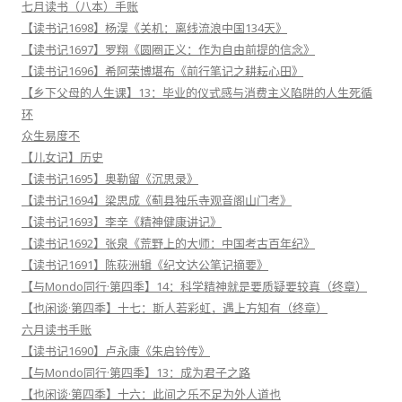
七月读书（八本）手账
【读书记1698】杨淏《关机：离线流浪中国134天》
【读书记1697】罗翔《圆圈正义：作为自由前提的信念》
【读书记1696】希阿荣博堪布《前行笔记之耕耘心田》
【乡下父母的人生课】13：毕业的仪式感与消费主义陷阱的人生死循
环
众生易度不
【儿女记】历史
【读书记1695】奥勒留《沉思录》
【读书记1694】梁思成《蓟县独乐寺观音阁山门考》
【读书记1693】李辛《精神健康讲记》
【读书记1692】张泉《荒野上的大师：中国考古百年纪》
【读书记1691】陈荻洲辑《纪文达公笔记摘要》
【与Mondo同行·第四季】14：科学精神就是要质疑要较真（终章）
【也闲谈·第四季】十七：斯人若彩虹，遇上方知有（终章）
六月读书手账
【读书记1690】卢永康《朱启钤传》
【与Mondo同行·第四季】13：成为君子之路
【也闲谈·第四季】十六：此间之乐不足为外人道也