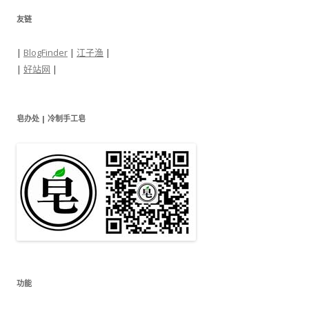
友链
|
BlogFinder
|
江子渔
|
|
好站网
|
皂办处 | 冷制手工皂
功能