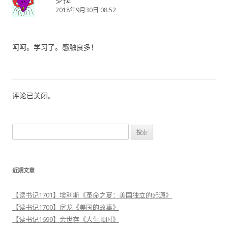
2018年9月30日 08:52
呵呵。学习了。感触良多！
评论已关闭。
搜
索
：
近期文章
【读书记1701】埃利斯《革命之夏：美国独立的起源》
【读书记1700】房龙《美国的故事》
【读书记1699】余世存《人生顺时》