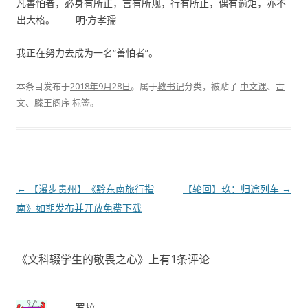
凡善怕者，必身有所正，言有所规，行有所止，偶有逾矩，亦不
出大格。——明·方孝孺
我正在努力去成为一名“善怕者”。
本条目发布于
2018年9月28日
。属于
教书记
分类，被贴了
中文课
、
古
文
、
滕王阁序
标签。
文
←
【漫步贵州】《黔东南旅行指
【轮回】玖：归途列车
→
章
南》如期发布并开放免费下载
导
航
《
文科辍学生的敬畏之心
》上有1条评论
罗拉