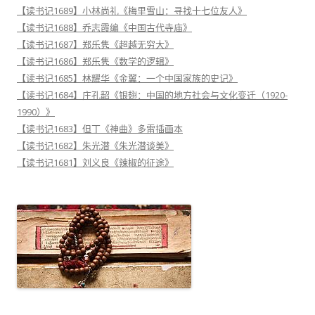
【读书记1689】小林尚礼《梅里雪山：寻找十七位友人》
【读书记1688】乔志霞编《中国古代寺庙》
【读书记1687】郑乐隽《超越无穷大》
【读书记1686】郑乐隽《数学的逻辑》
【读书记1685】林耀华《金翼：一个中国家族的史记》
【读书记1684】庄孔韶《银翅：中国的地方社会与文化变迁（1920-
1990）》
【读书记1683】但丁《神曲》多雷插画本
【读书记1682】朱光潜《朱光潜谈美》
【读书记1681】刘义良《辣椒的征途》