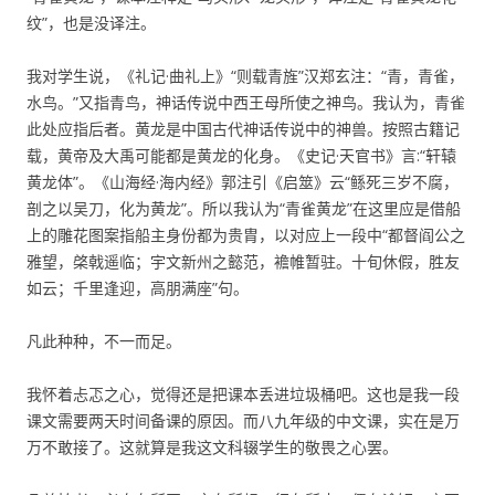
纹”，也是没译注。
我对学生说，《礼记·曲礼上》“则载青旌”汉郑玄注：“青，青雀，
水鸟。”又指青鸟，神话传说中西王母所使之神鸟。我认为，青雀
此处应指后者。黄龙是中国古代神话传说中的神兽。按照古籍记
载，黄帝及大禹可能都是黄龙的化身。《史记·天官书》言:“轩辕
黄龙体”。《山海经·海内经》郭注引《启筮》云“鲧死三岁不腐，
剖之以吴刀，化为黄龙”。所以我认为“青雀黄龙”在这里应是借船
上的雕花图案指船主身份都为贵胄，以对应上一段中“都督阎公之
雅望，棨戟遥临；宇文新州之懿范，襜帷暂驻。十旬休假，胜友
如云；千里逢迎，高朋满座”句。
凡此种种，不一而足。
我怀着忐忑之心，觉得还是把课本丢进垃圾桶吧。这也是我一段
课文需要两天时间备课的原因。而八九年级的中文课，实在是万
万不敢接了。这就算是我这文科辍学生的敬畏之心罢。