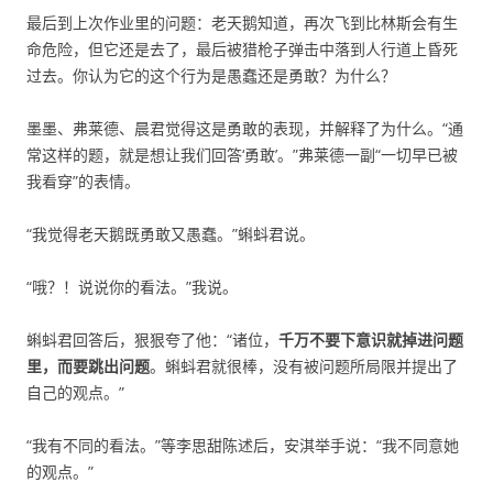
最后到上次作业里的问题：老天鹅知道，再次飞到比林斯会有生
命危险，但它还是去了，最后被猎枪子弹击中落到人行道上昏死
过去。你认为它的这个行为是愚蠢还是勇敢？为什么？
墨墨、弗莱德、晨君觉得这是勇敢的表现，并解释了为什么。“通
常这样的题，就是想让我们回答‘勇敢’。”弗莱德一副“一切早已被
我看穿”的表情。
“我觉得老天鹅既勇敢又愚蠢。”蝌蚪君说。
“哦？！说说你的看法。”我说。
蝌蚪君回答后，狠狠夸了他：“诸位，
千万不要下意识就掉进问题
里，而要跳出问题
。蝌蚪君就很棒，没有被问题所局限并提出了
自己的观点。”
“我有不同的看法。”等李思甜陈述后，安淇举手说：“我不同意她
的观点。”