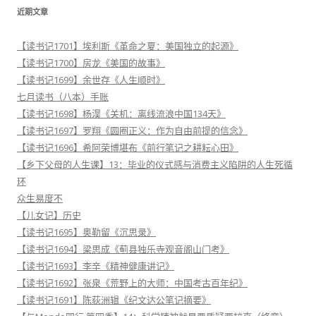
近期文章
【读书记1701】埃利斯《革命之夏：美国独立的起源》
【读书记1700】房龙《美国的故事》
【读书记1699】余世存《人生顺时》
七月读书（八本）手账
【读书记1698】杨淏《关机：离线流浪中国134天》
【读书记1697】罗翔《圆圈正义：作为自由前提的信念》
【读书记1696】希阿荣博堪布《前行笔记之耕耘心田》
【乡下父母的人生课】13：毕业的仪式感与消费主义陷阱的人生死循
环
众生易度不
【儿女记】历史
【读书记1695】奥勒留《沉思录》
【读书记1694】梁思成《蓟县独乐寺观音阁山门考》
【读书记1693】李辛《精神健康讲记》
【读书记1692】张泉《荒野上的大师：中国考古百年纪》
【读书记1691】陈荻洲辑《纪文达公笔记摘要》