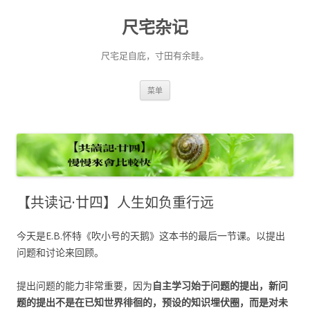
尺宅杂记
尺宅足自庇，寸田有余畦。
跳
菜单
至
正
文
【共读记·廿四】人生如负重行远
今天是E.B.怀特《吹小号的天鹅》这本书的最后一节课。以提出
问题和讨论来回顾。
提出问题的能力非常重要，因为
自主学习始于问题的提出，新问
题的提出不是在已知世界徘徊的，预设的知识埋伏圈，而是对未