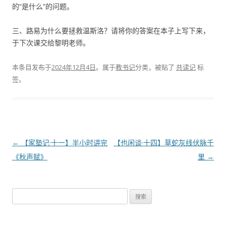
的“是什么”的问题。
三、路易为什么要拯救温斯洛？请将你的答案在本子上写下来，
于下次课交给黎明老师。
本条目发布于
2024年12月4日
。属于
教书记
分类，被贴了
共读记
标
签。
文
←
【家塾记·十一】半小时讲完
【也闲谈·十四】草蛇灰线伏脉千
章
《秋声赋》
里
→
导
航
搜
索
：