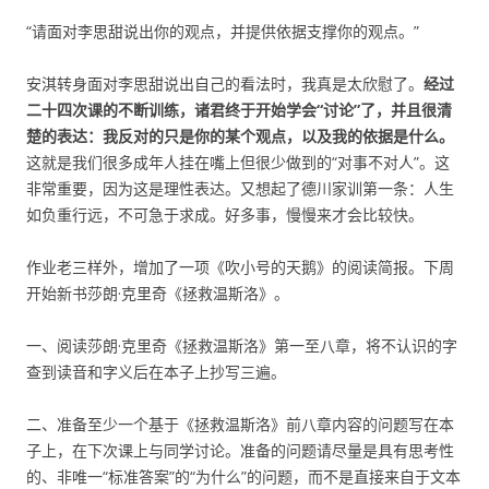
“请面对李思甜说出你的观点，并提供依据支撑你的观点。”
安淇转身面对李思甜说出自己的看法时，我真是太欣慰了。
经过
二十四次课的不断训练，诸君终于开始学会“讨论”了，并且很清
楚的表达：我反对的只是你的某个观点，以及我的依据是什么。
这就是我们很多成年人挂在嘴上但很少做到的“对事不对人”。这
非常重要，因为这是理性表达。又想起了德川家训第一条：人生
如负重行远，不可急于求成。好多事，慢慢来才会比较快。
作业老三样外，增加了一项《吹小号的天鹅》的阅读简报。下周
开始新书莎朗·克里奇《拯救温斯洛》。
一、阅读莎朗·克里奇《拯救温斯洛》第一至八章，将不认识的字
查到读音和字义后在本子上抄写三遍。
二、准备至少一个基于《拯救温斯洛》前八章内容的问题写在本
子上，在下次课上与同学讨论。准备的问题请尽量是具有思考性
的、非唯一“标准答案”的“为什么”的问题，而不是直接来自于文本