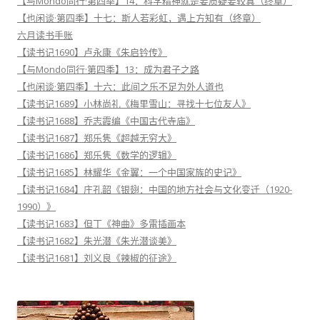
【与Mondo同行·第四季】14：科学精神就是要质疑要较真（终章）
【也闲谈·第四季】十七：斯人若彩虹，遇上方知有（终章）
六月读书手账
【读书记1690】卢永康《朱启钤传》
【与Mondo同行·第四季】13：成为君子之路
【也闲谈·第四季】十六：此间之乐不足为外人道也
【读书记1689】小林尚礼《梅里雪山：寻找十七位友人》
【读书记1688】乔志霞编《中国古代寺庙》
【读书记1687】郑乐隽《超越无穷大》
【读书记1686】郑乐隽《数学的逻辑》
【读书记1685】林耀华《金翼：一个中国家族的史记》
【读书记1684】庄孔韶《银翅：中国的地方社会与文化变迁（1920-
1990）》
【读书记1683】但丁《神曲》多雷插画本
【读书记1682】朱光潜《朱光潜谈美》
【读书记1681】刘义良《辣椒的征途》