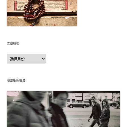
文章归档
文
章
归
档
我爱街头摄影