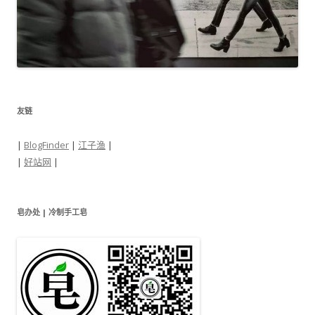
友链
|
BlogFinder
|
江子渔
|
|
好站网
|
皂办处 | 冷制手工皂