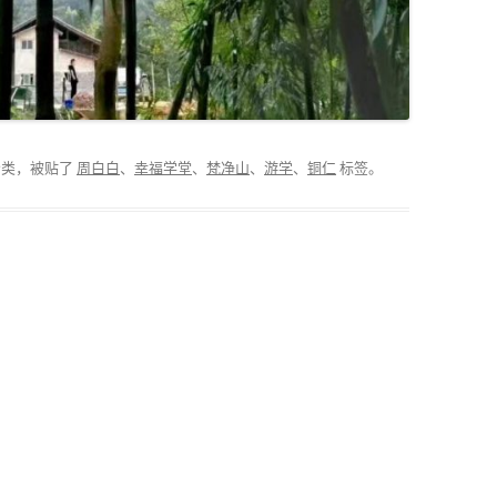
分类，被贴了
周白白
、
幸福学堂
、
梵净山
、
游学
、
铜仁
标签。