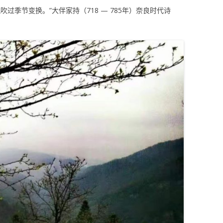
过季节变换。”大伴家持（718 — 785年）奈良时代诗