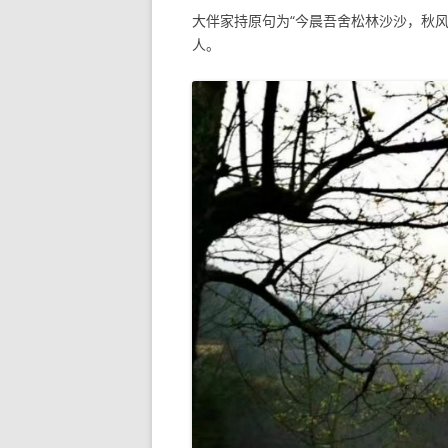
大伴家持原句为“今晨吾舍松林沙沙，秋风吹
人。