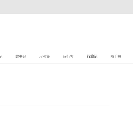
跳
至
记
教书记
尺牍集
远行客
行旅记
随手拍
正
文