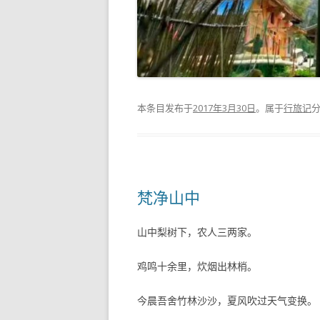
本条目发布于
2017年3月30日
。属于
行旅记
梵净山中
山中梨树下，农人三两家。
鸡鸣十余里，炊烟出林梢。
今晨吾舍竹林沙沙，夏风吹过天气变换。