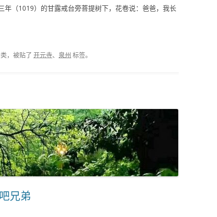
三年（1019）的甘露戒台旁菩提树下，花卷说：爸爸，我长
分类，被贴了
开元寺
、
泉州
标签。
吧兄弟