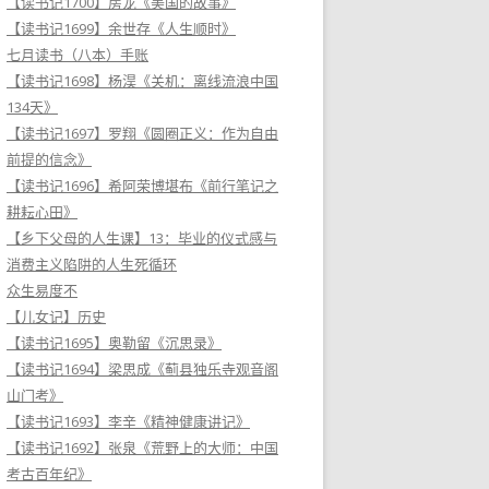
【读书记1700】房龙《美国的故事》
【读书记1699】余世存《人生顺时》
七月读书（八本）手账
【读书记1698】杨淏《关机：离线流浪中国
134天》
【读书记1697】罗翔《圆圈正义：作为自由
前提的信念》
【读书记1696】希阿荣博堪布《前行笔记之
耕耘心田》
【乡下父母的人生课】13：毕业的仪式感与
消费主义陷阱的人生死循环
众生易度不
【儿女记】历史
【读书记1695】奥勒留《沉思录》
【读书记1694】梁思成《蓟县独乐寺观音阁
山门考》
【读书记1693】李辛《精神健康讲记》
【读书记1692】张泉《荒野上的大师：中国
考古百年纪》