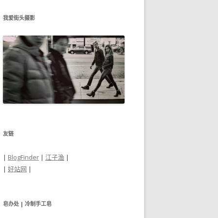
我爱街头摄影
友链
|
BlogFinder
|
江子渔
|
|
好站网
|
皂办处 | 冷制手工皂