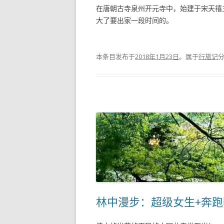
在唐朝古寺泉州开元寺中，始建于宋天禧
大了要出家一段时间的。
本条目发布于
2018年1月23日
。属于
行旅记
林中漫步：超级女生+奔跑