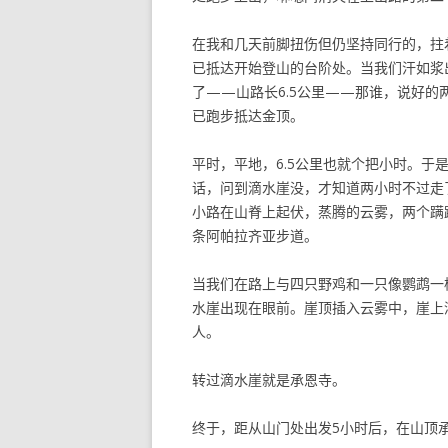
在我和几天前脚扭伤但仍坚持同行的，拄
已抵达开始登山的台阶处。当我们汗如浆
了——山路长6.5公里——那谁，说好
已跑步抵达金顶。
平时，平地，6.5公里也就个把小时。
话，问到滴水崖没，才知道两小时不过走
小路在山脊上起伏，蒸腾的云雾，两个蹒
条阿帕拉齐亚步道。
当我们在路上与四只野鸡和一只像鹦鹉一
水崖出现在眼前。崖顶插入云雾中，崖上
人。
转过滴水崖就是承恩寺。
终于，距从山门处出发5小时后，在山顶