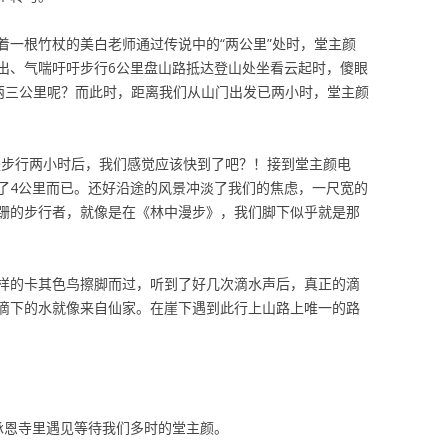
着一根竹杖的美白老师通过传说中的“两公里”处时，堂主颜
出、气喘吁吁步行6公里盘山路抵达登山处坐看云起时，傻眼
的两三公里呢？而此时，距离我们从山门出发已两小时，堂主颜
于是步行两小时后，我们感觉应该快到了吧？！接到堂主颜电
了4公里而已。还好沿途的风景冲淡了我们的焦虑，一尺宽的
跚的步行者，就像是在《林中漫步》，我们脚下似乎就是那
样的卡其色鸟擦脚而过，听到了好几次滴水声后，真正的滴
滴下的水就像来自仙家。在崖下遇到此行上山路上唯一的路
承恩寺里遇见等待我们多时的堂主颜。