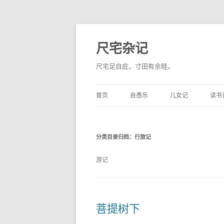
尺宅杂记
尺宅足自庇，寸田有余畦。
首页
自愚乐
儿女记
读书
分类目录归档：
行旅记
游记
菩提树下