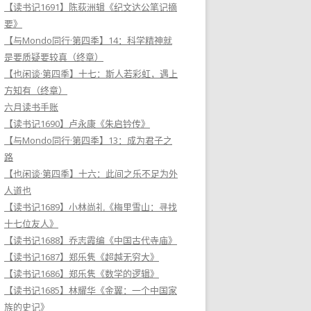
【读书记1691】陈荻洲辑《纪文达公笔记摘
要》
【与Mondo同行·第四季】14：科学精神就
是要质疑要较真（终章）
【也闲谈·第四季】十七：斯人若彩虹，遇上
方知有（终章）
六月读书手账
【读书记1690】卢永康《朱启钤传》
【与Mondo同行·第四季】13：成为君子之
路
【也闲谈·第四季】十六：此间之乐不足为外
人道也
【读书记1689】小林尚礼《梅里雪山：寻找
十七位友人》
【读书记1688】乔志霞编《中国古代寺庙》
【读书记1687】郑乐隽《超越无穷大》
【读书记1686】郑乐隽《数学的逻辑》
【读书记1685】林耀华《金翼：一个中国家
族的史记》