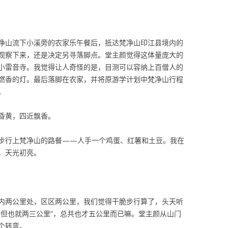
净山流下小溪旁的农家乐午餐后，抵达梵净山印江县境内的
观察下来，还是决定另寻落脚点。堂主颜觉得这体量庞大的
小雷音寺。我觉得让人奇怪的是，目测可以容纳上百僧人的
燃香的灯。最后落脚在农家，并将原游学计划中梵净山行程
。
昏黄，四近飘香。
步行上梵净山的路餐——人手一个鸡蛋、红薯和土豆。我在
，天光初亮。
内两公里处，区区两公里，我们觉得干脆步行算了，头天听
，但也就两三公里”，总共也才五公里而已嘛。堂主颜从山门
个转弯。