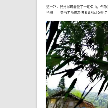
这一路，我觉得可能登了一趟假山，倒像
拍摄——美白老师拖着伤脚竟然顽强地走