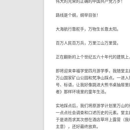
伟大的光荣的正确的中国共产党万岁！
路线是个纲，纲举目张！
大海航行靠舵手，万物生长靠太阳。
百万人民百万兵，万里江山万里营。
正在翻新的上个世纪五六十年代的建筑上
即将迎来幸福学堂四月游学季，我随堂主颜
万山国家矿山公园和梵净山踩点。一进入
号、标语，让我好像跳进大熊书桌抽屉里
者》那样环境里的童年生活。
实地踩点后，我们将原游学计划里万山的
一点点社会调查和口述历史的元素。堂主
于是退而求其次想在酒店草坪上露营（我
主意），还好最终放弃。