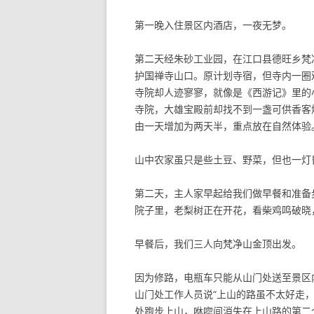
第一晚入住景区内酒店，一夜无梦。
第二天经朱砂工业园，在江口县德旺乡梵
护国禅寺山口。原计划寺宿，但寺内一圈
寺院却人迹寥寥，就像是《西游记》里的
寺院，大雄宝殿前却找不到一盏可供香客
由一天增加为两天半，重点放在自然体验
山中农家虽只是些土豆、野菜，但也一灯
第二天，主人家早起给我们做早餐和准备
院子里，老梨树正在开花，看柴鸡鸣破晓
早餐后，我们三人向梵净山金顶出发。
因为修路，电瓶车只能从山门处送至景区
山门处工作人员说“上山的路虽不太好走
处跑步上山，咻唿间消失在上山路的第二