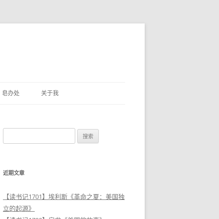
皂办处
关于我
搜
索
：
近期文章
【读书记1701】埃利斯《革命之夏：美国独
立的起源》