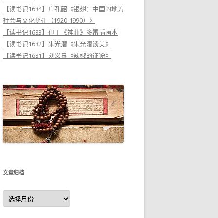
【读书记1684】庄孔韶《银翅：中国的地方
社会与文化变迁（1920-1990）》
【读书记1683】但丁《神曲》多雷插画本
【读书记1682】朱光潜《朱光潜谈美》
【读书记1681】刘义良《辣椒的征途》
文章归档
文
章
归
档