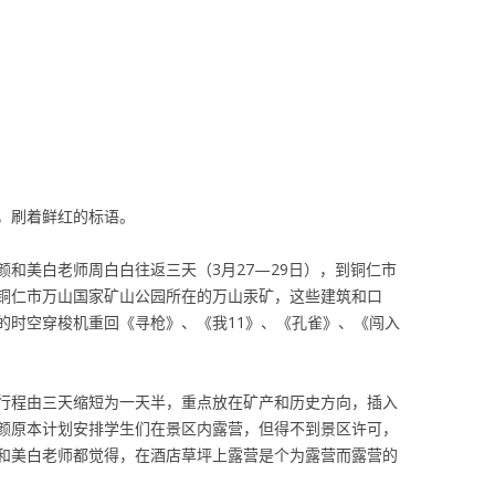
，刷着鲜红的标语。
和美白老师周白白往返三天（3月27—29日），到铜仁市
铜仁市万山国家矿山公园所在的万山汞矿，这些建筑和口
的时空穿梭机重回《寻枪》、《我11》、《孔雀》、《闯入
行程由三天缩短为一天半，重点放在矿产和历史方向，插入
颜原本计划安排学生们在景区内露营，但得不到景区许可，
和美白老师都觉得，在酒店草坪上露营是个为露营而露营的