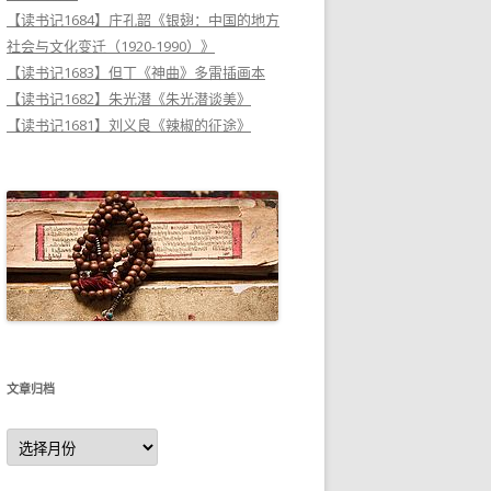
【读书记1684】庄孔韶《银翅：中国的地方
社会与文化变迁（1920-1990）》
【读书记1683】但丁《神曲》多雷插画本
【读书记1682】朱光潜《朱光潜谈美》
【读书记1681】刘义良《辣椒的征途》
文章归档
文
章
归
档