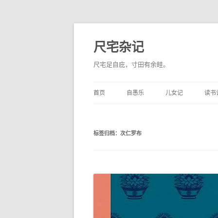
尺宅杂记
尺宅足自庇，寸田有余畦。
首页
自愚乐
儿女记
读书
标签归档：
次仁罗布