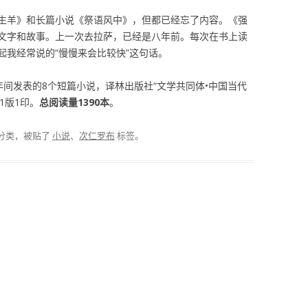
生羊》和长篇小说《祭语风中》，但都已经忘了内容。《强
文字和故事。上一次去拉萨，已经是八年前。每次在书上读
起我经常说的“慢慢来会比较快”这句话。
8年间发表的8个短篇小说，译林出版社“文学共同体•中国当代
1版1印。
总阅读量1390本
。
分类，被贴了
小说
、
次仁罗布
标签。