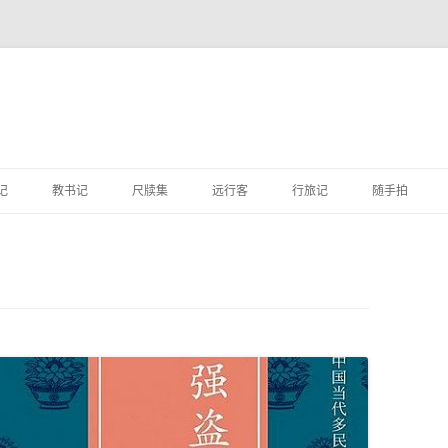
跳
至
记
教书记
尺牍集
远行客
行旅记
随手拍
正
文