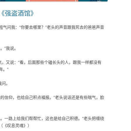
布《强盗酒馆》
粗气问我：“你要去哪里？”老头的声音跟我死去的爸爸声音
。”我说。
气，又说：“看，后面那些个磕长头的人，跟我一样都没有
弃。”
我问。
祖的信仰，也给自己积点福报。”老头说话还是有些喘气，脸
吧。一路上给我们帮帮忙，这也是给自己积德。”老头把缠绕
（《叹息灵魂》）