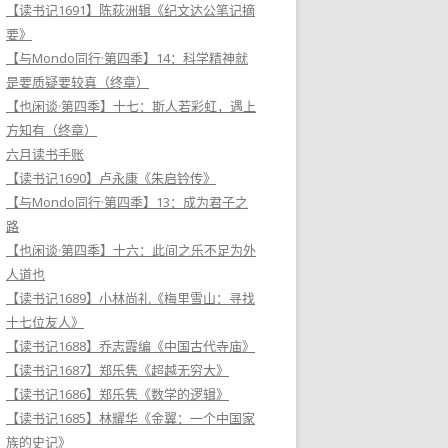
【读书记1691】陈荻洲辑《纪文达公笔记摘
要》
【与Mondo同行·第四季】14：科学精神就
是要质疑要较真（终章）
【也闲谈·第四季】十七：斯人若彩虹，遇上
方知有（终章）
六月读书手账
【读书记1690】卢永康《朱启钤传》
【与Mondo同行·第四季】13：成为君子之
路
【也闲谈·第四季】十六：此间之乐不足为外
人道也
【读书记1689】小林尚礼《梅里雪山：寻找
十七位友人》
【读书记1688】乔志霞编《中国古代寺庙》
【读书记1687】郑乐隽《超越无穷大》
【读书记1686】郑乐隽《数学的逻辑》
【读书记1685】林耀华《金翼：一个中国家
族的史记》