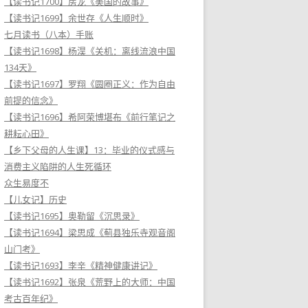
【读书记1700】房龙《美国的故事》
【读书记1699】余世存《人生顺时》
七月读书（八本）手账
【读书记1698】杨淏《关机：离线流浪中国
134天》
【读书记1697】罗翔《圆圈正义：作为自由
前提的信念》
【读书记1696】希阿荣博堪布《前行笔记之
耕耘心田》
【乡下父母的人生课】13：毕业的仪式感与
消费主义陷阱的人生死循环
众生易度不
【儿女记】历史
【读书记1695】奥勒留《沉思录》
【读书记1694】梁思成《蓟县独乐寺观音阁
山门考》
【读书记1693】李辛《精神健康讲记》
【读书记1692】张泉《荒野上的大师：中国
考古百年纪》