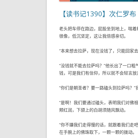
【读书记1390】次仁罗
老头把车停在路边，屁股坐到地上，喘着
很像，低沉坚定，这让我倍感亲切。
“本来想去拉萨，现在没钱了，只能回家去
“没钱就不能去拉萨吗？”他长出了一口粗
钱，可是我们有信仰，所以就不会轻言放
“你们是朝圣者？要一路磕头到拉萨吗？”
“是啊！我们要通过磕头，表明我们对佛
颊红润，下颌上的白胡须随风飘动。
“你不嫌我们走得慢的话，就跟着我们走
在手腕上的佛珠取下，一颗一颗的拨动。