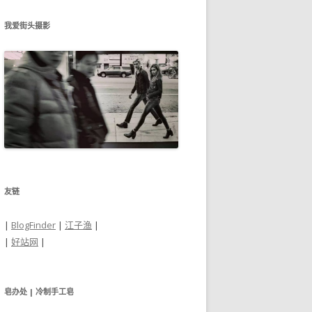
我爱街头摄影
友链
|
BlogFinder
|
江子渔
|
|
好站网
|
皂办处 | 冷制手工皂