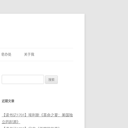
皂办处
关于我
搜
索
：
近期文章
【读书记1701】埃利斯《革命之夏：美国独
立的起源》