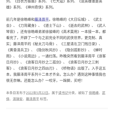
列、《白衣方振眉》系列、《七大寇》系列、《说英雄谁是英
雄》系列、《神州奇侠》系列。
前几年是徐皓峰和
藤泽周平
。徐皓峰的《大日坛城》、《武士
会》、《刀背藏身》、《道士下山》、《逝去的武林》、《武人
琴音》，还有徐皓峰弟弟徐骏峰的《高术莫用》一本接一本，都
看完了，开辟了一个与之前完全不同的武侠世界，更克制、真
实；藤泽周平的《秘太刀马骨》、《三屋清左卫门残日录》、
《黄昏清兵卫》、《隐剑秋风抄》、《隐剑孤影抄》、《蝉时
雨》、《小说周边》，一通扫荡。昨晚突然看到藤泽周平《浪客
日月抄》、《浪客日月抄之二孤剑》、《浪客日月抄之三刺
客》、《浪客日月抄之四凶刃》、《桥物语》出版了。入手这五
本，我藤泽周平系列十二本才齐全。怎么办？遇到这种事情我也
很无奈嘛。还能怎么办？一咬牙，一跺脚，买吧！
本条目发布于
2022年5月22日
。属于
读书记
分类，被贴了
徐皓峰
、
武
侠
、
温瑞安
、
藤泽周平
标签。