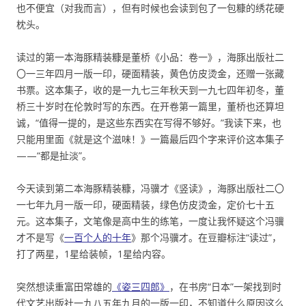
也不便宜（对我而言），但有时候也会读到包了一包糠的绣花硬
枕头。
读过的第一本海豚精装糠是董桥《小品：卷一》，海豚出版社二
〇一三年四月一版一印，硬面精装，黄色仿皮烫金，还赠一张藏
书票。这本集子，收的是一九七三年秋天到一九七四年初冬，董
桥三十岁时在伦敦时写的东西。在开卷第一篇里，董桥也还算坦
诚，“值得一提的，是这些东西实在写得不够好。”我读下来，也
只能用里面《就是这个滋味！》一篇最后四个字来评价这本集子
——“都是扯淡”。
今天读到第二本海豚精装糠，冯骥才《竖读》，海豚出版社二〇
一七年九月一版一印，硬面精装，绿色仿皮烫金，定价七十五
元。这本集子，文笔像是高中生的练笔，一度让我怀疑这个冯骥
才不是写《
一百个人的十年
》那个冯骥才。在豆瓣标注“读过”，
打了两星，1星给装帧，1星给内容。
突然想读重富田常雄的
《姿三四郎》
，在书房“日本”一架找到时
代文艺出版社一九八五年九月的一版一印，不知道什么原因这么