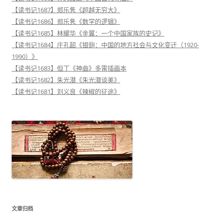
【读书记1687】郑乐隽《超越无穷大》
【读书记1686】郑乐隽《数学的逻辑》
【读书记1685】林耀华《金翼：一个中国家族的史记》
【读书记1684】庄孔韶《银翅：中国的地方社会与文化变迁（1920-
1990）》
【读书记1683】但丁《神曲》多雷插画本
【读书记1682】朱光潜《朱光潜谈美》
【读书记1681】刘义良《辣椒的征途》
文章归档