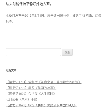
结束时能保持平静好好地去死。
本条目发布于
2015年5月1日
。属于
读书记
分类，被贴了
徐皓峰
、
武侠
标签。
搜
索
：
近期文章
【读书记1701】埃利斯《革命之夏：美国独立的起源》
【读书记1700】房龙《美国的故事》
【读书记1699】余世存《人生顺时》
七月读书（八本）手账
【读书记1698】杨淏《关机：离线流浪中国134天》