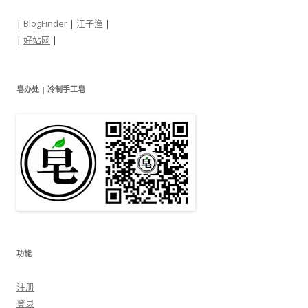
|
BlogFinder
|
江子渔
|
|
好站网
|
皂办处 | 冷制手工皂
功能
注册
登录