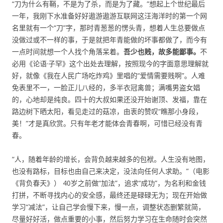
“刀为什么有鞘，不是为了杀，而是为了藏。”想起上个世纪最后
一年，我刚下水准备好好遨游遨游互联网这汪海洋时的第一个网
名里就有一个“刀”字，那时青葱葱的愣头青，想着人生总要做点
没做过或不一样的事，于是就把年青能做的坏事都做了，而今有
一点时间就想一个人找个角落呆着。
吾少也贱，故多能鄙事。
不
必用《论语·子罕》这个出处去理解，按照现今的字面意思理解就
好，就像《我在人民广场吃炸鸡》里唱的“爱情需要贱啊”。人难
免表里不一，一脸正儿八经的，多半衣冠禽兽；满嘴男盗女娼
的，心地却是纯良。四十的大叔如果还没开始谢顶、发福，靠在
路边树下晒太阳，看见走过的菇凉，由衷的赞叹“瞧那小身段，
美！”才是真欣赏。只有年老才能体会青春啊，可惜已经没有青
春。
“人，随着年龄的增长，会背负越来越多的包袱。人生没有地图，
也没有路标，目标也由自己来决定，没法向任何人求助。”（电影
《背负春天》） 40岁之前做“加法”，追求“成功”，为名利和金钱
打拼，不断寻找内心的安全感，最终还是碌碌无为；现在开始做
学习“减法”，让自己学会慢下来，慢一点，调整状态删繁就简，
尽量好好活，做点重要的小事，然后努力学习在生命随时会突然