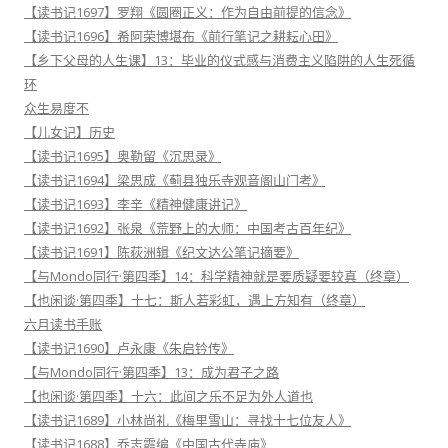
【读书记1697】罗翔《圆圈正义：作为自由前提的信念》
【读书记1696】希阿荣博堪布《前行笔记之耕耘心田》
【乡下父母的人生课】13：毕业的仪式感与消费主义陷阱的人生死循
环
众生易度不
【儿女记】历史
【读书记1695】奥勒留《沉思录》
【读书记1694】梁思成《蓟县独乐寺观音阁山门考》
【读书记1693】李辛《精神健康讲记》
【读书记1692】张泉《荒野上的大师：中国考古百年纪》
【读书记1691】陈荻洲辑《纪文达公笔记摘要》
【与Mondo同行·第四季】14：科学精神就是要质疑要较真（终章）
【也闲谈·第四季】十七：斯人若彩虹，遇上方知有（终章）
六月读书手账
【读书记1690】卢永康《朱启钤传》
【与Mondo同行·第四季】13：成为君子之路
【也闲谈·第四季】十六：此间之乐不足为外人道也
【读书记1689】小林尚礼《梅里雪山：寻找十七位友人》
【读书记1688】乔志霞编《中国古代寺庙》