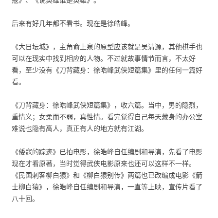
后来有好几年都不看书。现在是徐皓峰。
《大日坛城》，主角俞上泉的原型应该就是吴清源，其他棋手也
可以在现实中找到相应的人物。不过就故事情节而言，不太好
看，至少没有《刀背藏身：徐皓峰武侠短篇集》里的任何一篇好
看。
《刀背藏身：徐皓峰武侠短篇集》，收六篇。当中，男的隐烈，
重情义；女柔而不弱，真性情。看完觉得自己每天藏身的办公室
难说也隐有高人，真正有人的地方就有江湖。
《倭寇的踪迹》已拍电影，徐皓峰自任编剧和导演，先看了电影
现在才看原著，当时觉得武侠电影原来也还可以这样不一样。
《民国刺客柳白猿》和《柳白猿别传》两篇也已改编成电影《箭
士柳白猿》，徐皓峰自任编剧和导演，一直等上映，宣传片看了
八十回。