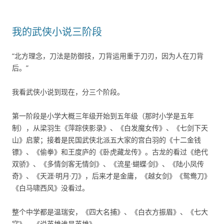
我的武侠小说三阶段
“北方理念，刀法是防御技，刀背运用重于刀刃，因为人在刀背
后。”
我看武侠小说到现在，分三个阶段。
第一阶段是小学大概三年级开始到五年级（那时小学是五年
制），从梁羽生《萍踪侠影录》、《白发魔女传》、《七剑下天
山》启蒙；接着是民国武侠北派五大家的宫白羽的《十二金钱
镖》、《偷拳》和王度庐的《卧虎藏龙传》。古龙的看过《绝代
双骄》、《多情剑客无情剑》、《流星·蝴蝶·剑》、《陆小凤传
奇》、《天涯·明月·刀》，后来才是金庸，《越女剑》《鸳鸯刀》
《白马啸西风》没看过。
整个中学都是温瑞安，《四大名捕》、《白衣方振眉》、《七大
寇》、《说英雄谁是英雄》。