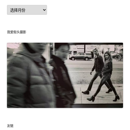
文
章
归
档
我爱街头摄影
友链