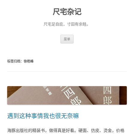
尺宅杂记
尺宅足自庇，寸田有余畦。
跳
菜单
至
正
文
标签归档：
徐皓峰
遇到这种事情我也很无奈嘛
海豚出版社的精装书，做得真是好看。硬面、仿皮、烫金，价格