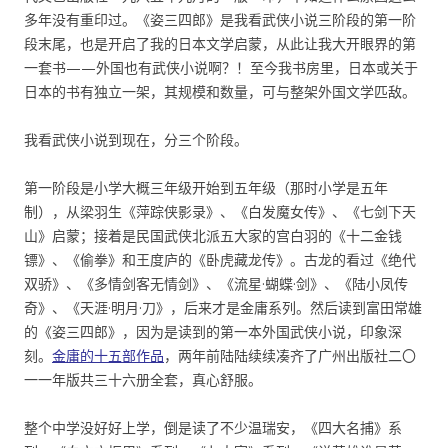
多年没有重印过。《姿三四郎》是我看武侠小说三阶段的第一阶
段末尾，也是开启了我的日本文学启蒙，从此让我大开眼界的第
一套书——外国也有武侠小说啊？！至今我书房里，日本或关于
日本的书有独立一架，其规模和数量，可与整架外国文学匹敌。
我看武侠小说到现在，分三个阶段。
第一阶段是小学大概三年级开始到五年级（那时小学是五年
制），从梁羽生《萍踪侠影录》、《白发魔女传》、《七剑下天
山》启蒙；接着是民国武侠北派五大家的宫白羽的《十二金钱
镖》、《偷拳》和王度庐的《卧虎藏龙传》。古龙的看过《绝代
双骄》、《多情剑客无情剑》、《流星·蝴蝶·剑》、《陆小凤传
奇》、《天涯·明月·刀》，后来才是金庸系列。然后读到富田常雄
的《姿三四郎》，因为是读到的第一本外国武侠小说，印象深
刻。
金庸的十五部作品
，两年前陆陆续续凑齐了广州出版社二〇
一一年版共三十六册全套，真心舒服。
整个中学没好好上学，倒是读了不少温瑞安，《四大名捕》系