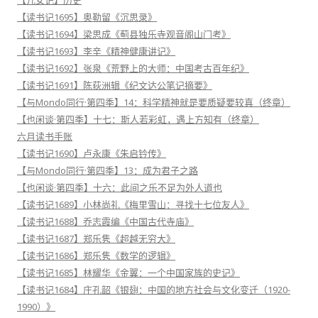
【读书记1695】奥勒留《沉思录》
【读书记1694】梁思成《蓟县独乐寺观音阁山门考》
【读书记1693】李辛《精神健康讲记》
【读书记1692】张泉《荒野上的大师：中国考古百年纪》
【读书记1691】陈荻洲辑《纪文达公笔记摘要》
【与Mondo同行·第四季】14：科学精神就是要质疑要较真（终章）
【也闲谈·第四季】十七：斯人若彩虹，遇上方知有（终章）
六月读书手账
【读书记1690】卢永康《朱启钤传》
【与Mondo同行·第四季】13：成为君子之路
【也闲谈·第四季】十六：此间之乐不足为外人道也
【读书记1689】小林尚礼《梅里雪山：寻找十七位友人》
【读书记1688】乔志霞编《中国古代寺庙》
【读书记1687】郑乐隽《超越无穷大》
【读书记1686】郑乐隽《数学的逻辑》
【读书记1685】林耀华《金翼：一个中国家族的史记》
【读书记1684】庄孔韶《银翅：中国的地方社会与文化变迁（1920-
1990）》