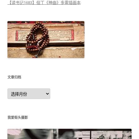
【读书记1683】但丁《神曲》多雷插画本
文章归档
文
章
归
档
我爱街头摄影