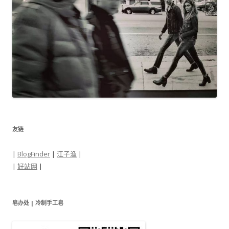
友链
|
BlogFinder
|
江子渔
|
|
好站网
|
皂办处 | 冷制手工皂