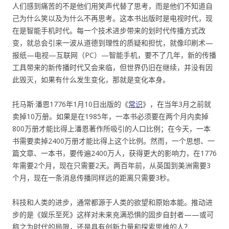
人们感到痛苦的不是他们用笑声代替了思考，而是他们不知道自
己为什么笑以及为什么不再思考。这本书出版时是电视时代，现
在是智能手机时代。每一个技术进步带来的划时代传播方式改
变，就总会引来一波从道德到理性的质疑和担忧，就像印刷术—
报纸—电视—互联网（PC）—智能手机，要不了几年，新的传播
工具带来的新传播时代又会来临，但世界仍旧在继续，并没有因
此毁灭，如果有什么发生变化，那就是变化本身。
托马斯·潘恩1776年1月10日出版的《
常识
》，在当年3月之前就
卖掉10万册。如果是在1985年，一本书必须要在两个月内卖掉
800万册才能比得上潘恩著作所吸引的人口比例；在今天，一本
书需要卖掉2400万册才能比得上这个比例。然而，一个思想、一
篇文章、一本书，要传遍2400万人，获得更大的影响力，在1776
年需要2个月，现在只需要2天。两百年前，从英国到美洲需要3
个月，现在一条消息传播同样远的距离只需要3秒。
科技和人类的进步，通常都源于人类的欲望和原始本能。推动进
步的是《娱乐至死》这样对未来充满恐惧的固步自封者——或可
称之为时代的局限，还是具有创新力量和探索思维的人？