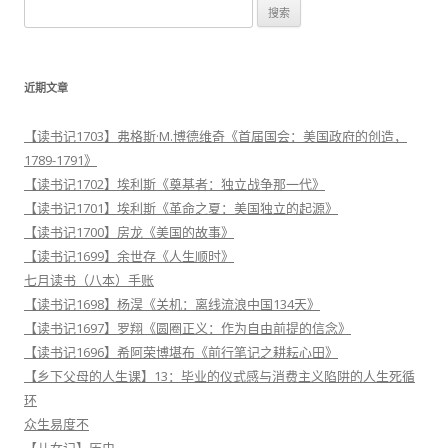
搜
索
：
近期文章
【读书记1703】弗格斯·M.博德维奇《首届国会：美国政府的创造，
1789-1791》
【读书记1702】埃利斯《奠基者：独立战争那一代》
【读书记1701】埃利斯《革命之夏：美国独立的起源》
【读书记1700】房龙《美国的故事》
【读书记1699】余世存《人生顺时》
七月读书（八本）手账
【读书记1698】杨淏《关机：离线流浪中国134天》
【读书记1697】罗翔《圆圈正义：作为自由前提的信念》
【读书记1696】希阿荣博堪布《前行笔记之耕耘心田》
【乡下父母的人生课】13：毕业的仪式感与消费主义陷阱的人生死循
环
众生易度不
【儿女记】历史