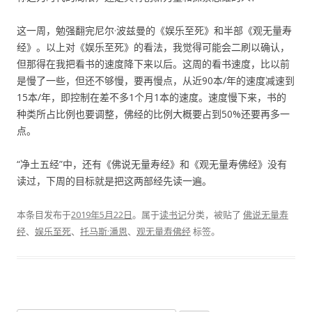
这一周，勉强翻完尼尔·波兹曼的《娱乐至死》和半部《观无量寿
经》。以上对《娱乐至死》的看法，我觉得可能会二刷以确认，
但那得在我把看书的速度降下来以后。这周的看书速度，比以前
是慢了一些，但还不够慢，要再慢点，从近90本/年的速度减速到
15本/年，即控制在差不多1个月1本的速度。速度慢下来，书的
种类所占比例也要调整，佛经的比例大概要占到50%还要再多一
点。
“净土五经”中，还有《佛说无量寿经》和《观无量寿佛经》没有
读过，下周的目标就是把这两部经先读一遍。
本条目发布于
2019年5月22日
。属于
读书记
分类，被贴了
佛说无量寿
经
、
娱乐至死
、
托马斯·潘恩
、
观无量寿佛经
标签。