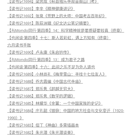
【读书记1694】梁思成《蓟县独乐寺观音阁山门考》
【读书记1693】李辛《精神健康讲记》
【读书记1692】张泉《荒野上的大师：中国考古百年纪》
【读书记1691】陈荻洲辑《纪文达公笔记摘要》
【与Mondo同行·第四季】14：科学精神就是要质疑要较真（终章）
【也闲谈·第四季】十七：斯人若彩虹，遇上方知有（终章）
六月读书手账
【读书记1690】卢永康《朱启钤传》
【与Mondo同行·第四季】13：成为君子之路
【也闲谈·第四季】十六：此间之乐不足为外人道也
【读书记1689】小林尚礼《梅里雪山：寻找十七位友人》
【读书记1688】乔志霞编《中国古代寺庙》
【读书记1687】郑乐隽《超越无穷大》
【读书记1686】郑乐隽《数学的逻辑》
【读书记1685】林耀华《金翼：一个中国家族的史记》
【读书记1684】庄孔韶《银翅：中国的地方社会与文化变迁（1920-
1990）》
【读书记1683】但丁《神曲》多雷插画本
【读书记1682】朱光潜《朱光潜谈美》