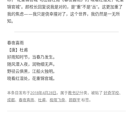
锦官城”。颜校长回复说我是对的，是“重”不是“丛”。这更加重了
我的焦虑——我只是侥幸撞对了，这个世界，我仍然是一无所
知。
春夜喜雨
【唐】杜甫
好雨知时节，当春乃发生。
随风潜入夜，润物细无声。
野径云俱黑，江船火独明。
晓看红湿处，花重锦官城。
本条目发布于
2018年4月28日
。属于
教书记
分类，被贴了
好奇学校
、
成都
、
春夜喜雨
、
杜甫
、
极限飞盘
、
颜群宇
标签。