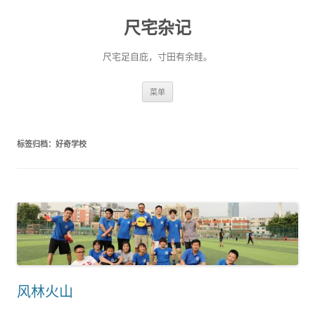
尺宅杂记
尺宅足自庇，寸田有余畦。
跳
菜单
至
正
文
标签归档：
好奇学校
风林火山