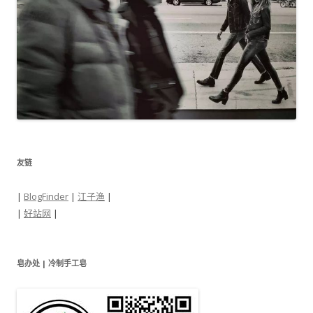
友链
|
BlogFinder
|
江子渔
|
|
好站网
|
皂办处 | 冷制手工皂