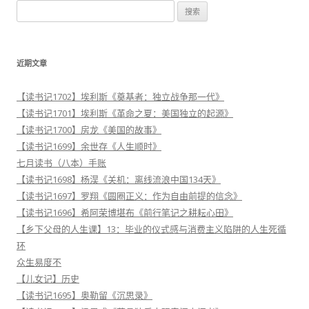
搜
索
：
近期文章
【读书记1702】埃利斯《奠基者：独立战争那一代》
【读书记1701】埃利斯《革命之夏：美国独立的起源》
【读书记1700】房龙《美国的故事》
【读书记1699】余世存《人生顺时》
七月读书（八本）手账
【读书记1698】杨淏《关机：离线流浪中国134天》
【读书记1697】罗翔《圆圈正义：作为自由前提的信念》
【读书记1696】希阿荣博堪布《前行笔记之耕耘心田》
【乡下父母的人生课】13：毕业的仪式感与消费主义陷阱的人生死循
环
众生易度不
【儿女记】历史
【读书记1695】奥勒留《沉思录》