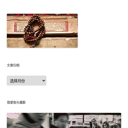
文章归档
文
章
归
档
我爱街头摄影