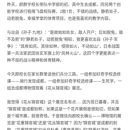
昨天，颜群宇校长带队中学部的初、高中生去成都，同另两个创
新学校进行极限飞盘校际赛，2胜1负，不错的战绩。静若处子，
动若脱兔，幸福学堂的体育项目，也是我喜欢的教学内容。
与出自《孙子·九地》：“是故始如处女，敌人开户；后如脱兔，敌
不及拒”的“静若处子，动若脱兔”相较，我更喜欢出自《孙子·军
争》：“其疾如风，其徐如林，侵掠如火，不动如山”，日本战国
第一兵法家武田信玄军旗上的“风林火山”，这四个字更能表达一
种不屈的战斗精神和体育精神。
今天颜校长在家长群里说他们兵分三路，一组参加好奇学校选修
课——骑行发现成都，一组参加好奇学校选修课——生死学，一
组去成都博物馆观看《花从锦官城》展览。
我觉得《花从锦官城》这个展览名有点……因为现已暮春，并且
“锦官城”是成都别称，如果这是一个花卉展倒是很贴切，但如果
是个城市展，就很奇怪。于是微信向颜校长确认——博物馆的展
览是“花重锦官城”还是“花丛锦官城”？因为“锦官城”是成都的别
称，“花重锦官城”句出自杜甫《春夜喜雨》的“晓看红湿处，花重