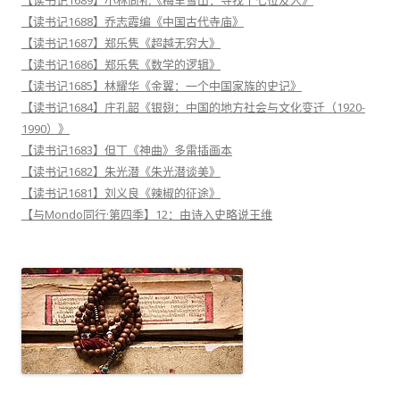
【读书记1688】乔志霞编《中国古代寺庙》
【读书记1687】郑乐隽《超越无穷大》
【读书记1686】郑乐隽《数学的逻辑》
【读书记1685】林耀华《金翼：一个中国家族的史记》
【读书记1684】庄孔韶《银翅：中国的地方社会与文化变迁（1920-
1990）》
【读书记1683】但丁《神曲》多雷插画本
【读书记1682】朱光潜《朱光潜谈美》
【读书记1681】刘义良《辣椒的征途》
【与Mondo同行·第四季】12：由诗入史略说王维