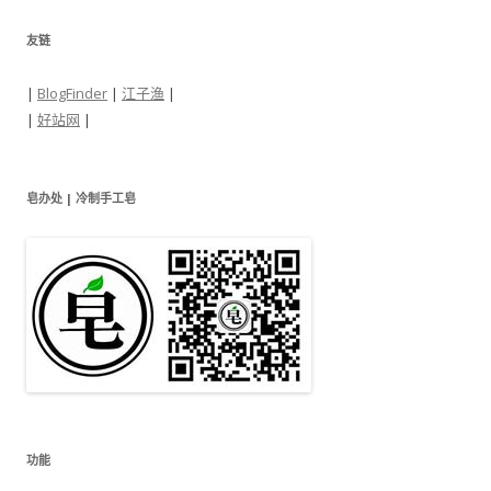
友链
|
BlogFinder
|
江子渔
|
|
好站网
|
皂办处 | 冷制手工皂
功能