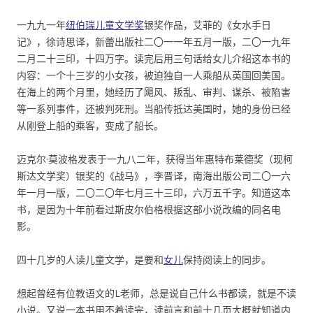
一九九一年
纽伯瑞儿童文学奖
银奖作品，艾菲的《女水手日
记》，徐诗思译，新蕾出版社二〇一一年五月一版，二〇一九年
二月二十三印，十四万字。读完后用三句话给女儿介绍这本书的
内容：一个十三岁的小女孩，被迫独自一人乘船从英国回美国。
在海上的两个月里，她经历了飓风、叛乱、审判、谋杀、被陷害
等一系列事件，还被判死刑。当船传抵达美国时，她的身份已经
从刚登上船的乘客，变成了船长。
迈克尔·莫波格发表于一九八二年，获得当年惠特布莱德奖（现柯
斯达文学奖）银奖的《战马》，李晋译，南海出版公司二〇一六
年一月一版，二〇二〇年七月三十三印，六万五千字。知道这本
书，是因为十年前看过斯皮尔伯格根据这部小说改编的同名电
影。
四十几岁的人读儿童文学，是要和
女儿
保持阅读上的同步。
想起曾经有位教语文的L老师，总是说自己什么书都读，就是不读
小说。又说一本书用不着读完，读前言和前十几页大概就知道内