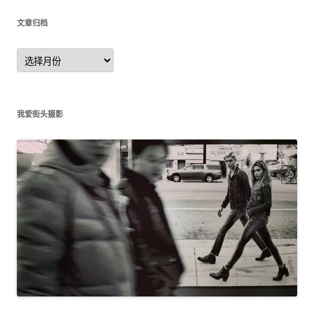
文章归档
文
章
归
档
我爱街头摄影