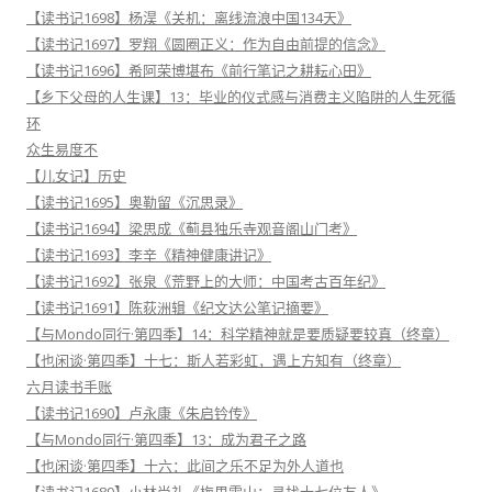
【读书记1698】杨淏《关机：离线流浪中国134天》
【读书记1697】罗翔《圆圈正义：作为自由前提的信念》
【读书记1696】希阿荣博堪布《前行笔记之耕耘心田》
【乡下父母的人生课】13：毕业的仪式感与消费主义陷阱的人生死循
环
众生易度不
【儿女记】历史
【读书记1695】奥勒留《沉思录》
【读书记1694】梁思成《蓟县独乐寺观音阁山门考》
【读书记1693】李辛《精神健康讲记》
【读书记1692】张泉《荒野上的大师：中国考古百年纪》
【读书记1691】陈荻洲辑《纪文达公笔记摘要》
【与Mondo同行·第四季】14：科学精神就是要质疑要较真（终章）
【也闲谈·第四季】十七：斯人若彩虹，遇上方知有（终章）
六月读书手账
【读书记1690】卢永康《朱启钤传》
【与Mondo同行·第四季】13：成为君子之路
【也闲谈·第四季】十六：此间之乐不足为外人道也
【读书记1689】小林尚礼《梅里雪山：寻找十七位友人》