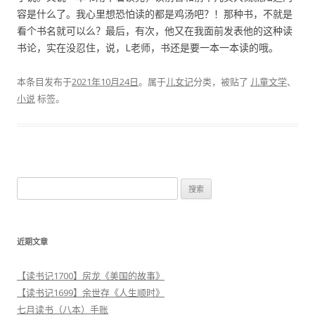
容是什么了。我心里想恐怕读的都是鸡汤吧？！那种书，不就是
看个书名就可以么？最后，有次，他又在我面前发表他的这种读
书论，实在没忍住，说，L老师，书还是要一本一本读的哦。
本条目发布于
2021年10月24日
。属于
儿女记
分类，被贴了
儿童文学
、
小说
标签。
搜
索
：
近期文章
【读书记1700】房龙《美国的故事》
【读书记1699】余世存《人生顺时》
七月读书（八本）手账