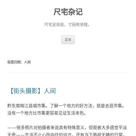
尺宅杂记
尺宅足自庇，寸田有余畦。
跳
菜单
至
正
文
标签归档：
人间
【街头摄影】人间
黔东南榕江县城市集。了解一个地方的好方法，就是去逛市集。
没有一个地方比市集更容易见证生活本色。
——很多照片对拍摄者来说具有特殊意义，但观者大多感觉平淡
无奇——生活不止心所向往的远方，还有当下熟视无睹的日常。