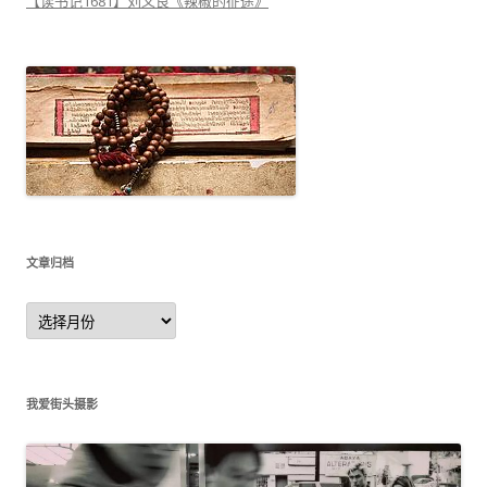
【读书记1681】刘义良《辣椒的征途》
文章归档
文
章
归
档
我爱街头摄影