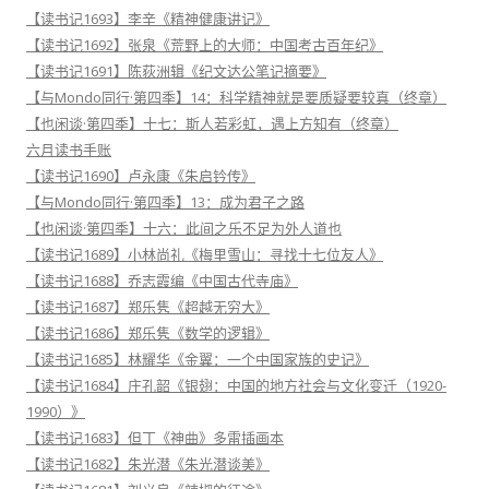
【读书记1693】李辛《精神健康讲记》
【读书记1692】张泉《荒野上的大师：中国考古百年纪》
【读书记1691】陈荻洲辑《纪文达公笔记摘要》
【与Mondo同行·第四季】14：科学精神就是要质疑要较真（终章）
【也闲谈·第四季】十七：斯人若彩虹，遇上方知有（终章）
六月读书手账
【读书记1690】卢永康《朱启钤传》
【与Mondo同行·第四季】13：成为君子之路
【也闲谈·第四季】十六：此间之乐不足为外人道也
【读书记1689】小林尚礼《梅里雪山：寻找十七位友人》
【读书记1688】乔志霞编《中国古代寺庙》
【读书记1687】郑乐隽《超越无穷大》
【读书记1686】郑乐隽《数学的逻辑》
【读书记1685】林耀华《金翼：一个中国家族的史记》
【读书记1684】庄孔韶《银翅：中国的地方社会与文化变迁（1920-
1990）》
【读书记1683】但丁《神曲》多雷插画本
【读书记1682】朱光潜《朱光潜谈美》