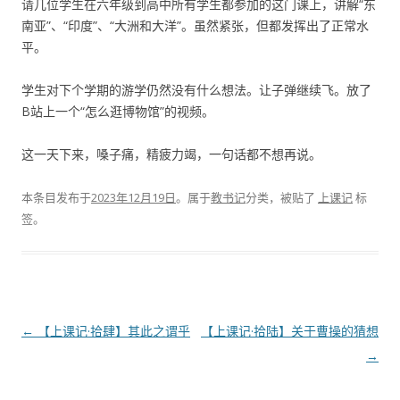
请几位学生在六年级到高中所有学生都参加的这门课上，讲解“东
南亚”、“印度”、“大洲和大洋”。虽然紧张，但都发挥出了正常水
平。
学生对下个学期的游学仍然没有什么想法。让子弹继续飞。放了
B站上一个“怎么逛博物馆”的视频。
这一天下来，嗓子痛，精疲力竭，一句话都不想再说。
本条目发布于
2023年12月19日
。属于
教书记
分类，被贴了
上课记
标
签。
文
←
【上课记·拾肆】其此之谓乎
【上课记·拾陆】关于曹操的猜想
章
→
导