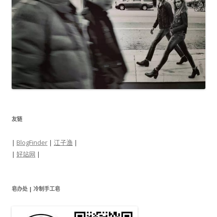
友链
|
BlogFinder
|
江子渔
|
|
好站网
|
皂办处 | 冷制手工皂