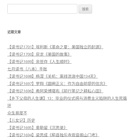
航
搜
索
：
近期文章
【读书记1701】埃利斯《革命之夏：美国独立的起源》
【读书记1700】房龙《美国的故事》
【读书记1699】余世存《人生顺时》
七月读书（八本）手账
【读书记1698】杨淏《关机：离线流浪中国134天》
【读书记1697】罗翔《圆圈正义：作为自由前提的信念》
【读书记1696】希阿荣博堪布《前行笔记之耕耘心田》
【乡下父母的人生课】13：毕业的仪式感与消费主义陷阱的人生死循
环
众生易度不
【儿女记】历史
【读书记1695】奥勒留《沉思录》
【读书记1694】梁思成《蓟县独乐寺观音阁山门考》