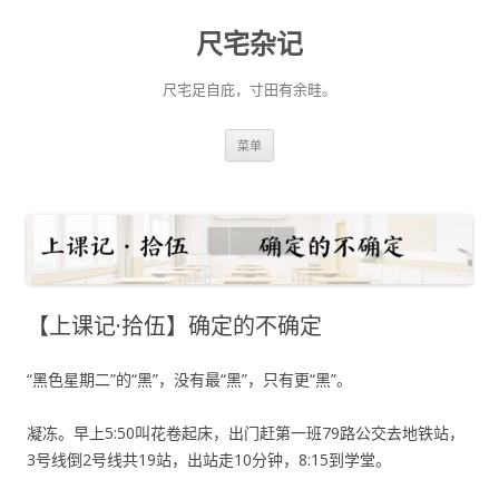
尺宅杂记
尺宅足自庇，寸田有余畦。
跳
菜单
至
正
文
【上课记·拾伍】确定的不确定
“黑色星期二”的“黑”，没有最“黑”，只有更“黑”。
凝冻。早上5:50叫花卷起床，出门赶第一班79路公交去地铁站，
3号线倒2号线共19站，出站走10分钟，8:15到学堂。