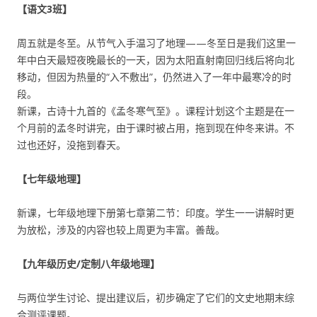
【语文3班】
周五就是冬至。从节气入手温习了地理——冬至日是我们这里一
年中白天最短夜晚最长的一天，因为太阳直射南回归线后将向北
移动，但因为热量的“入不敷出”，仍然进入了一年中最寒冷的时
段。
新课，古诗十九首的《孟冬寒气至》。课程计划这个主题是在一
个月前的孟冬时讲完，由于课时被占用，拖到现在仲冬来讲。不
过也还好，没拖到春天。
【七年级地理】
新课，七年级地理下册第七章第二节：印度。学生一一讲解时更
为放松，涉及的内容也较上周更为丰富。善哉。
【九年级历史/定制八年级地理】
与两位学生讨论、提出建议后，初步确定了它们的文史地期末综
合测评课题。