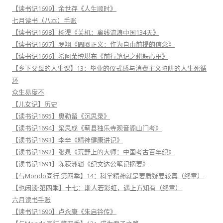
【读书记1699】余世存《人生顺时》
七月读书（八本）手账
【读书记1698】杨淏《关机：离线流浪中国134天》
【读书记1697】罗翔《圆圈正义：作为自由前提的信念》
【读书记1696】希阿荣博堪布《前行笔记之耕耘心田》
【乡下父母的人生课】13：毕业的仪式感与消费主义陷阱的人生死循
环
众生易度不
【儿女记】历史
【读书记1695】奥勒留《沉思录》
【读书记1694】梁思成《蓟县独乐寺观音阁山门考》
【读书记1693】李辛《精神健康讲记》
【读书记1692】张泉《荒野上的大师：中国考古百年纪》
【读书记1691】陈荻洲辑《纪文达公笔记摘要》
【与Mondo同行·第四季】14：科学精神就是要质疑要较真（终章）
【也闲谈·第四季】十七：斯人若彩虹，遇上方知有（终章）
六月读书手账
【读书记1690】卢永康《朱启钤传》