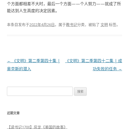
个方面都相差不大时，最后一个方面——个人努力——就成了所
能达到人生高度的决定因素。
本条目发布于
2022年4月26日
。属于
教书记
分类，被贴了
文明
标签。
文
←
《文明》第二季第四十集 |
《文明》第二季第四十二集 | 成
章
奥克斯的潜入
功失败的任务
→
导
航
搜
索
：
近期文章
【读书记1700】房龙《美国的故事》