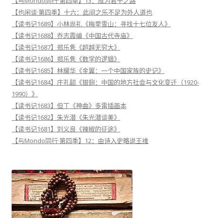
【与Mondo同行·第四季】13：成为君子之路
【也闲谈·第四季】十六：此间之乐不足为外人道也
【读书记1689】小林尚礼《梅里雪山：寻找十七位友人》
【读书记1688】乔志霞编《中国古代寺庙》
【读书记1687】郑乐隽《超越无穷大》
【读书记1686】郑乐隽《数学的逻辑》
【读书记1685】林耀华《金翼：一个中国家族的史记》
【读书记1684】庄孔韶《银翅：中国的地方社会与文化变迁（1920-
1990）》
【读书记1683】但丁《神曲》多雷插画本
【读书记1682】朱光潜《朱光潜谈美》
【读书记1681】刘义良《辣椒的征途》
【与Mondo同行·第四季】12：由诗入史略说王维