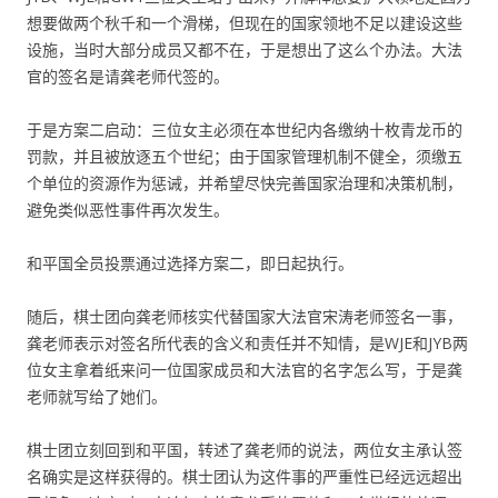
想要做两个秋千和一个滑梯，但现在的国家领地不足以建设这些
设施，当时大部分成员又都不在，于是想出了这么个办法。大法
官的签名是请龚老师代签的。
于是方案二启动：三位女主必须在本世纪内各缴纳十枚青龙币的
罚款，并且被放逐五个世纪；由于国家管理机制不健全，须缴五
个单位的资源作为惩诫，并希望尽快完善国家治理和决策机制，
避免类似恶性事件再次发生。
和平国全员投票通过选择方案二，即日起执行。
随后，棋士团向龚老师核实代替国家大法官宋涛老师签名一事，
龚老师表示对签名所代表的含义和责任并不知情，是WJE和JYB两
位女主拿着纸来问一位国家成员和大法官的名字怎么写，于是龚
老师就写给了她们。
棋士团立刻回到和平国，转述了龚老师的说法，两位女主承认签
名确实是这样获得的。棋士团认为这件事的严重性已经远远超出