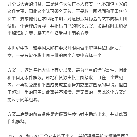
开全员大会的消息；二是经与大法官本人核实，他不知道国家的
这件大事，因此这个认可签名无效。于是棋士团找到和平国各位
女主，要求他们在本世纪中期，对这份涉嫌伪造的文书向棋士团
做出一个合理的解释，并提出自己的解决方案。如果届时未能提
出解释和方案，将无条件接受棋士团的方案。
本世纪中期，和平国未能在要求时限内做出解释并拿出解决方
案，于是只能在棋士团提供的两个方案中选择一个——
方案一：这是幸福大陆上有史以来，最为严重的造假事件，因此
和平国无条件解散，领地和资源由棋士团接收，且在十个世纪
内，不再接受原和平国成员成立新势力或重建国家的申请。但由
于超过一半的国民对此事并不知情，是无辜的，因此这个方案难
免过于简单粗暴。
方案二启动的前置条件是造假事件参与者主动站出来，并对此事
作出解释。
JYB、WJE和GWY三位女主站了出来，并解释想要扩大领地是因为