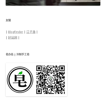
友链
|
BlogFinder
|
江子渔
|
|
好站网
|
皂办处 | 冷制手工皂