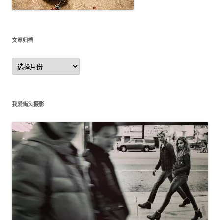
文章归档
文
章
归
档
我爱街头摄影