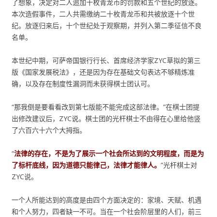
了想象，决定对二人追加十枚青龙币的罚款和五个世纪的放逐。
本次造假事件，二人共需缴纳二十枚青龙币和共被放逐十个世
纪。放逐归来后，十个世纪处于观察期，并列入第二季征信不良
名单。
本世纪中期，可萨帝国银行行长、首席经济学家ZYC草拟的第三
版《国家发展税法》，还是因为存在基础文句表达不够精炼准
确，以及存在制度性漏洞而未获得棋士团认可。
“那我倒是要看看改到第七版能不能完成这部法律。”在棋士团提
出修改建议后，ZYC说。棋士团的光杆棋士不由得在心里给他竖
了六百六十六个大拇指。
“
法律的存在，不是为了展示一个社会所达到的文明程度，而是为
了标杆底线，因为道德只能律己，法律才能律人。
”光杆棋士对
ZYC说。
一个人所能达到的高度是由四个方面决定的：家境、天赋、机遇
和个人努力，四者缺一不可。当在一个社会阶层里的人们，前三