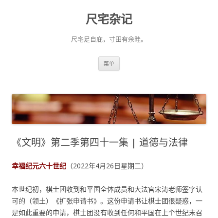
尺宅杂记
尺宅足自庇，寸田有余畦。
跳
菜单
至
正
文
《文明》第二季第四十一集 | 道德与法律
幸福纪元六十世纪
（2022年4月26日星期二）
本世纪初，棋士团收到和平国全体成员和大法官宋涛老师签字认
可的（领土）《扩张申请书》。这份申请书让棋士团很疑惑，一
是如此重要的申请，棋士团没有收到任何和平国在上个世纪末召