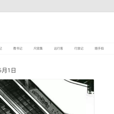
跳
至
记
教书记
尺牍集
远行客
行旅记
随手拍
正
文
5月1日