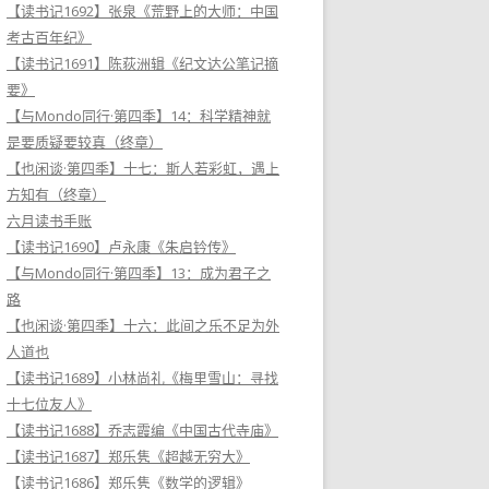
【读书记1692】张泉《荒野上的大师：中国
考古百年纪》
【读书记1691】陈荻洲辑《纪文达公笔记摘
要》
【与Mondo同行·第四季】14：科学精神就
是要质疑要较真（终章）
【也闲谈·第四季】十七：斯人若彩虹，遇上
方知有（终章）
六月读书手账
【读书记1690】卢永康《朱启钤传》
【与Mondo同行·第四季】13：成为君子之
路
【也闲谈·第四季】十六：此间之乐不足为外
人道也
【读书记1689】小林尚礼《梅里雪山：寻找
十七位友人》
【读书记1688】乔志霞编《中国古代寺庙》
【读书记1687】郑乐隽《超越无穷大》
【读书记1686】郑乐隽《数学的逻辑》