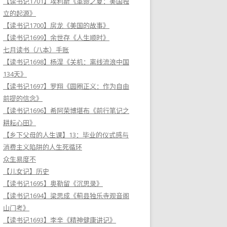
【读书记1701】埃利斯《革命之夏：美国独
立的起源》
【读书记1700】房龙《美国的故事》
【读书记1699】余世存《人生顺时》
七月读书（八本）手账
【读书记1698】杨淏《关机：离线流浪中国
134天》
【读书记1697】罗翔《圆圈正义：作为自由
前提的信念》
【读书记1696】希阿荣博堪布《前行笔记之
耕耘心田》
【乡下父母的人生课】13：毕业的仪式感与
消费主义陷阱的人生死循环
众生易度不
【儿女记】历史
【读书记1695】奥勒留《沉思录》
【读书记1694】梁思成《蓟县独乐寺观音阁
山门考》
【读书记1693】李辛《精神健康讲记》