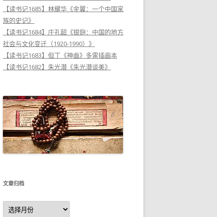
【读书记1685】林耀华《金翼：一个中国家
族的史记》
【读书记1684】庄孔韶《银翅：中国的地方
社会与文化变迁（1920-1990）》
【读书记1683】但丁《神曲》多雷插画本
【读书记1682】朱光潜《朱光潜谈美》
文章归档
文
章