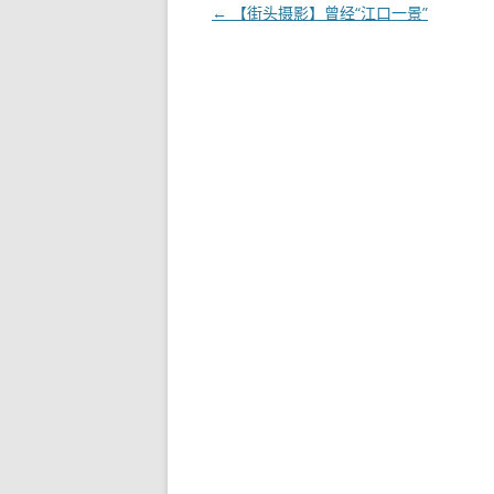
文
←
【街头摄影】曾经“江口一景”
章
导
航