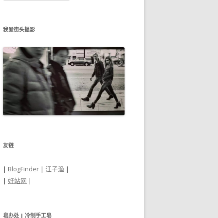
归
档
我爱街头摄影
友链
|
BlogFinder
|
江子渔
|
|
好站网
|
皂办处 | 冷制手工皂