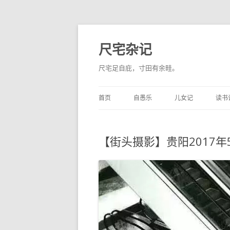
尺宅杂记
尺宅足自庇，寸田有余畦。
首页
自愚乐
儿女记
读书
【街头摄影】贵阳2017年