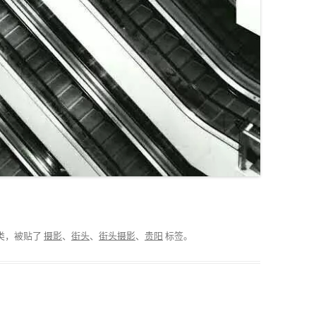
类，被贴了
摄影
、
街头
、
街头摄影
、
贵阳
标签。