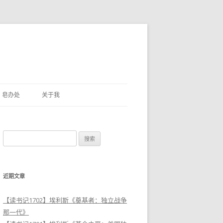
皂办处
关于我
搜
索
：
近期文章
【读书记1702】埃利斯《奠基者：独立战争
那一代》