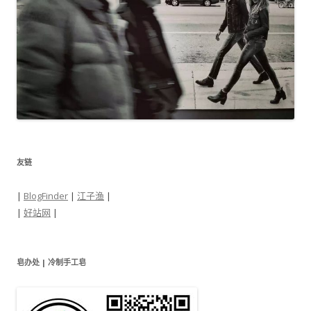
友链
|
BlogFinder
|
江子渔
|
|
好站网
|
皂办处 | 冷制手工皂