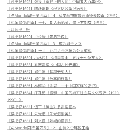
【读书记1692】张泉《荒野上的大师：中国考古百年纪》
【读书记1691】陈荻洲辑《纪文达公笔记摘要》
【与Mondo同行·第四季】14：科学精神就是要质疑要较真（终章）
【也闲谈·第四季】十七：斯人若彩虹，遇上方知有（终章）
六月读书手账
【读书记1690】卢永康《朱启钤传》
【与Mondo同行·第四季】13：成为君子之路
【也闲谈·第四季】十六：此间之乐不足为外人道也
【读书记1689】小林尚礼《梅里雪山：寻找十七位友人》
【读书记1688】乔志霞编《中国古代寺庙》
【读书记1687】郑乐隽《超越无穷大》
【读书记1686】郑乐隽《数学的逻辑》
【读书记1685】林耀华《金翼：一个中国家族的史记》
【读书记1684】庄孔韶《银翅：中国的地方社会与文化变迁（1920-
1990）》
【读书记1683】但丁《神曲》多雷插画本
【读书记1682】朱光潜《朱光潜谈美》
【读书记1681】刘义良《辣椒的征途》
【与Mondo同行·第四季】12：由诗入史略说王维