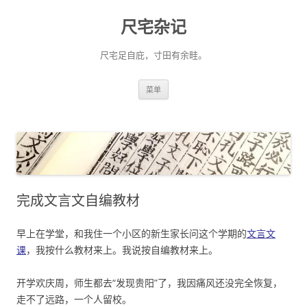
尺宅杂记
尺宅足自庇，寸田有余畦。
跳
菜单
至
正
文
完成文言文自编教材
早上在学堂，和我住一个小区的新生家长问这个学期的
文言文
课
，我按什么教材来上。我说按自编教材来上。
开学欢庆周，师生都去“发现贵阳”了，我因痛风还没完全恢复，
走不了远路，一个人留校。