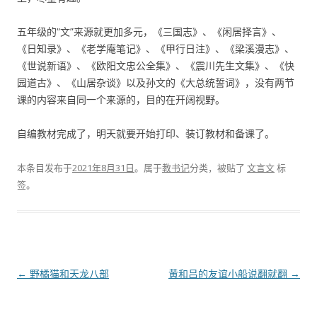
五年级的“文”来源就更加多元，《三国志》、《闲居择言》、
《日知录》、《老学庵笔记》、《甲行日注》、《梁溪漫志》、
《世说新语》、《欧阳文忠公全集》、《震川先生文集》、《快
园道古》、《山居杂谈》以及孙文的《大总统誓词》，没有两节
课的内容来自同一个来源的，目的在开阔视野。
自编教材完成了，明天就要开始打印、装订教材和备课了。
本条目发布于
2021年8月31日
。属于
教书记
分类，被贴了
文言文
标
签。
文
←
野橘猫和天龙八部
黄和吕的友谊小船说翻就翻
→
章
导