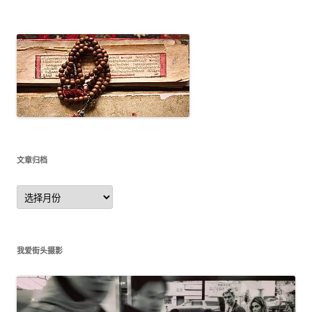
文章归档
文
章
归
档
我爱街头摄影