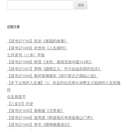
搜
航
索
：
近期文章
【读书记1700】房龙《美国的故事》
【读书记1699】余世存《人生顺时》
七月读书（八本）手账
【读书记1698】杨淏《关机：离线流浪中国134天》
【读书记1697】罗翔《圆圈正义：作为自由前提的信念》
【读书记1696】希阿荣博堪布《前行笔记之耕耘心田》
【乡下父母的人生课】13：毕业的仪式感与消费主义陷阱的人生死循
环
众生易度不
【儿女记】历史
【读书记1695】奥勒留《沉思录》
【读书记1694】梁思成《蓟县独乐寺观音阁山门考》
【读书记1693】李辛《精神健康讲记》