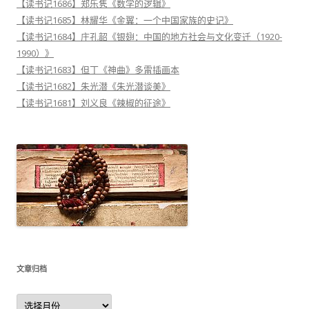
【读书记1686】郑乐隽《数学的逻辑》
【读书记1685】林耀华《金翼：一个中国家族的史记》
【读书记1684】庄孔韶《银翅：中国的地方社会与文化变迁（1920-
1990）》
【读书记1683】但丁《神曲》多雷插画本
【读书记1682】朱光潜《朱光潜谈美》
【读书记1681】刘义良《辣椒的征途》
文章归档
文
章