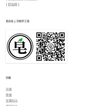
|
好站网
|
皂办处 | 冷制手工皂
功能
注册
登录
文章
RSS