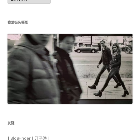
归
档
我爱街头摄影
友链
|
BlogFinder
|
江子渔
|