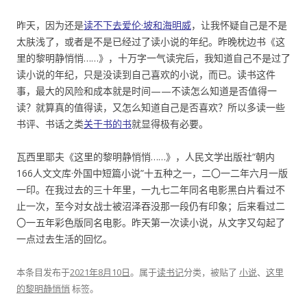
昨天，因为还是
读不下去爱伦·坡和海明威
，让我怀疑自己是不是
太肤浅了，或者是不是已经过了读小说的年纪。昨晚枕边书《这
里的黎明静悄悄……》，十万字一气读完后，我知道自己不是过了
读小说的年纪，只是没读到自己喜欢的小说，而已。读书这件
事，最大的风险和成本就是时间——不读怎么知道是否值得一
读？就算真的值得读，又怎么知道自己是否喜欢？所以多读一些
书评、书话之类
关于书的书
就显得极有必要。
瓦西里耶夫《这里的黎明静悄悄……》，人民文学出版社“朝内
166人文文库·外国中短篇小说”十五种之一，二〇一二年六月一版
一印。在我过去的三十年里，一九七二年同名电影黑白片看过不
止一次，至今对女战士被沼泽吞没那一段仍有印象；后来看过二
〇一五年彩色版同名电影。昨天第一次读小说，从文字又勾起了
一点过去生活的回忆。
本条目发布于
2021年8月10日
。属于
读书记
分类，被贴了
小说
、
这里
的黎明静悄悄
标签。