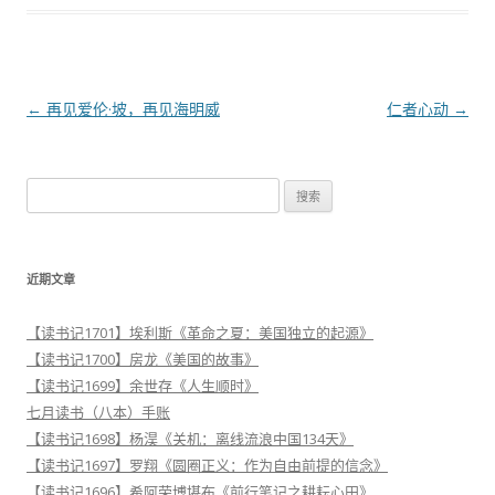
文
←
再见爱伦·坡，再见海明威
仁者心动
→
章
导
搜
航
索
：
近期文章
【读书记1701】埃利斯《革命之夏：美国独立的起源》
【读书记1700】房龙《美国的故事》
【读书记1699】余世存《人生顺时》
七月读书（八本）手账
【读书记1698】杨淏《关机：离线流浪中国134天》
【读书记1697】罗翔《圆圈正义：作为自由前提的信念》
【读书记1696】希阿荣博堪布《前行笔记之耕耘心田》