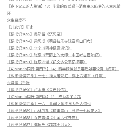
【乡下父母的人生课】13：毕业的仪式感与消费主义陷阱的人生死循
环
众生易度不
【儿女记】历史
【读书记1695】奥勒留《沉思录》
【读书记1694】梁思成《蓟县独乐寺观音阁山门考》
【读书记1693】李辛《精神健康讲记》
【读书记1692】张泉《荒野上的大师：中国考古百年纪》
【读书记1691】陈荻洲辑《纪文达公笔记摘要》
【与Mondo同行·第四季】14：科学精神就是要质疑要较真（终章）
【也闲谈·第四季】十七：斯人若彩虹，遇上方知有（终章）
六月读书手账
【读书记1690】卢永康《朱启钤传》
【与Mondo同行·第四季】13：成为君子之路
【也闲谈·第四季】十六：此间之乐不足为外人道也
【读书记1689】小林尚礼《梅里雪山：寻找十七位友人》
【读书记1688】乔志霞编《中国古代寺庙》
【读书记1687】郑乐隽《超越无穷大》