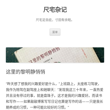
尺宅杂记
尺宅足自庇，寸田有余畦。
跳
菜单
至
正
文
这里的黎明静悄悄
“昨天想了想我的兴趣爱好是什么，”上班路上，太座练习驾驶，
我作为陪驾在副驾座上和她聊天：“发现我这三十年来，一直热爱
并且没有停过的事，就是盘珠子。这才是我的兴趣爱好。而读书
和写作——如果敲敲博客写写日记也算是写作的话——只是我长
期养成的习惯，一种可能比较好的习惯。”