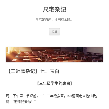
尺宅杂记
尺宅足自庇，寸田有余畦。
跳
菜单
至
正
文
【三近斋杂记】七：表白
【三年级学生的表白】
周二下午第二节课前，一进三年级教室，Kai迎面走来抱住我，
说：“老师我爱你！”