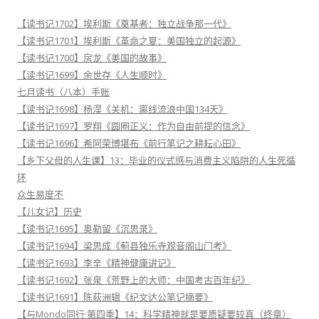
【读书记1702】埃利斯《奠基者：独立战争那一代》
【读书记1701】埃利斯《革命之夏：美国独立的起源》
【读书记1700】房龙《美国的故事》
【读书记1699】余世存《人生顺时》
七月读书（八本）手账
【读书记1698】杨淏《关机：离线流浪中国134天》
【读书记1697】罗翔《圆圈正义：作为自由前提的信念》
【读书记1696】希阿荣博堪布《前行笔记之耕耘心田》
【乡下父母的人生课】13：毕业的仪式感与消费主义陷阱的人生死循
环
众生易度不
【儿女记】历史
【读书记1695】奥勒留《沉思录》
【读书记1694】梁思成《蓟县独乐寺观音阁山门考》
【读书记1693】李辛《精神健康讲记》
【读书记1692】张泉《荒野上的大师：中国考古百年纪》
【读书记1691】陈荻洲辑《纪文达公笔记摘要》
【与Mondo同行·第四季】14：科学精神就是要质疑要较真（终章）