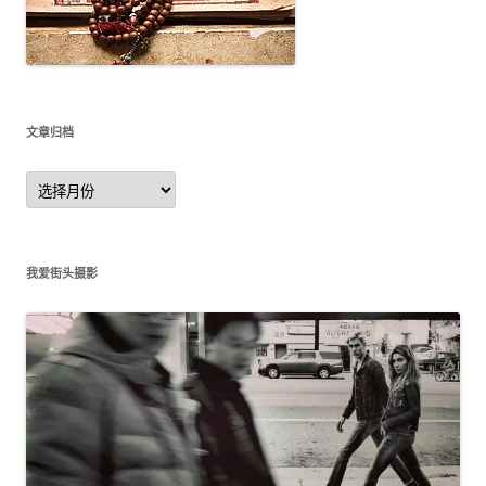
文章归档
文
章
归
档
我爱街头摄影