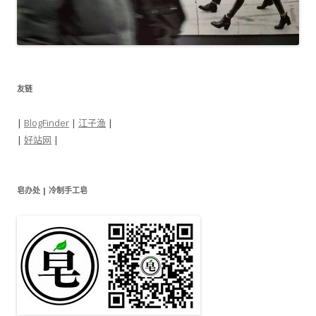
友链
|
BlogFinder
|
江子渔
|
|
好站网
|
皂办处 | 冷制手工皂