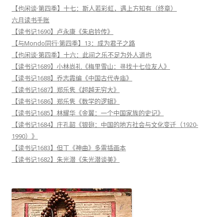
【也闲谈·第四季】十七：斯人若彩虹，遇上方知有（终章）
六月读书手账
【读书记1690】卢永康《朱启钤传》
【与Mondo同行·第四季】13：成为君子之路
【也闲谈·第四季】十六：此间之乐不足为外人道也
【读书记1689】小林尚礼《梅里雪山：寻找十七位友人》
【读书记1688】乔志霞编《中国古代寺庙》
【读书记1687】郑乐隽《超越无穷大》
【读书记1686】郑乐隽《数学的逻辑》
【读书记1685】林耀华《金翼：一个中国家族的史记》
【读书记1684】庄孔韶《银翅：中国的地方社会与文化变迁（1920-
1990）》
【读书记1683】但丁《神曲》多雷插画本
【读书记1682】朱光潜《朱光潜谈美》