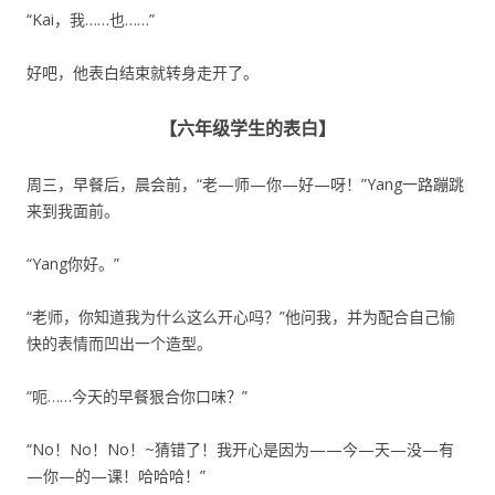
“Kai，我……也……”
好吧，他表白结束就转身走开了。
【六年级学生的表白】
周三，早餐后，晨会前，“老—师—你—好—呀！”Yang一路蹦跳
来到我面前。
“Yang你好。”
“老师，你知道我为什么这么开心吗？”他问我，并为配合自己愉
快的表情而凹出一个造型。
“呃……今天的早餐狠合你口味？”
“No！No！No！~猜错了！我开心是因为——今—天—没—有
—你—的—课！哈哈哈！”