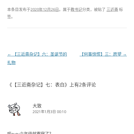
本条目发布于
2020年12月26日
。属于
教书记
分类，被贴了
三近斋
标
签。
文
←
【三近斋杂记】六：圣诞节的
【何事惊慌】三：愿望
→
章
礼物
导
航
《
【三近斋杂记】七：表白
》上有2条评论
大致
2021年1月3日 00:10
呃～～六年级就寄宿了？