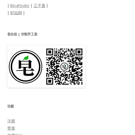
|
BlogFinder
|
江子渔
|
|
好站网
|
皂办处 | 冷制手工皂
功能
注册
登录