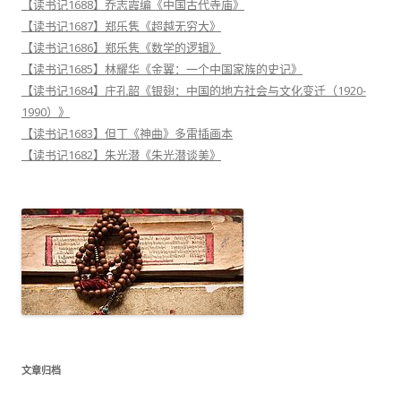
【读书记1688】乔志霞编《中国古代寺庙》
【读书记1687】郑乐隽《超越无穷大》
【读书记1686】郑乐隽《数学的逻辑》
【读书记1685】林耀华《金翼：一个中国家族的史记》
【读书记1684】庄孔韶《银翅：中国的地方社会与文化变迁（1920-
1990）》
【读书记1683】但丁《神曲》多雷插画本
【读书记1682】朱光潜《朱光潜谈美》
文章归档