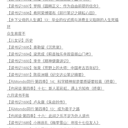
【读书记1697】罗翔《圆圈正义：作为自由前提的信念》
【读书记1696】希阿荣博堪布《前行笔记之耕耘心田》
【乡下父母的人生课】13：毕业的仪式感与消费主义陷阱的人生死循
环
众生易度不
【儿女记】历史
【读书记1695】奥勒留《沉思录》
【读书记1694】梁思成《蓟县独乐寺观音阁山门考》
【读书记1693】李辛《精神健康讲记》
【读书记1692】张泉《荒野上的大师：中国考古百年纪》
【读书记1691】陈荻洲辑《纪文达公笔记摘要》
【与Mondo同行·第四季】14：科学精神就是要质疑要较真（终章）
【也闲谈·第四季】十七：斯人若彩虹，遇上方知有（终章）
六月读书手账
【读书记1690】卢永康《朱启钤传》
【与Mondo同行·第四季】13：成为君子之路
【也闲谈·第四季】十六：此间之乐不足为外人道也
【读书记1689】小林尚礼《梅里雪山：寻找十七位友人》