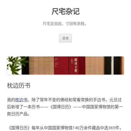
尺宅杂记
尺宅足自庇，寸田有余畦。
跳
菜单
至
正
文
枕边历书
我的
枕边书
，除了常年不变的佛经和常看常换的手边书，元旦过
后新增了一本历书——《国博日历》——中国国家博物馆的第一
款日历产品。
《国博日历》每年从中国国家博物馆140万余件藏品中选365件，