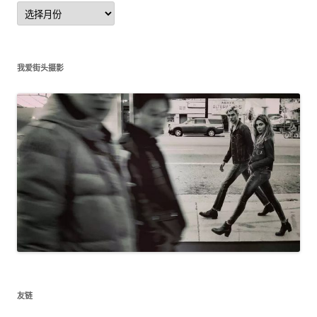
文
章
归
档
我爱街头摄影
友链