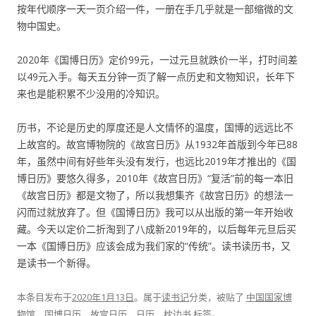
按年代顺序一天一页介绍一件，一册在手几乎就是一部缩微的文
物中国史。
2020年《国博日历》定价99元，一过元旦就跌价一半，打时间差
以49元入手。每天五分钟一页了解一点历史和文物知识，长年下
来也是能积累不少没用的冷知识。
历书，不论是历史的厚度还是人文情怀的温度，国博的远远比不
上故宫的。故宫博物院的《故宫日历》从1932年首版到今年已88
年，虽然中间有好些年头没有发行，也远比2019年才推出的《国
博日历》要悠久得多，2010年《故宫日历》“复活”前的每一本旧
《故宫日历》都是文物了，所以我想集齐《故宫日历》的想法一
闪而过就放弃了。但《国博日历》我可以从出版的第一年开始收
藏。今天以定价二折淘到了八成新2019年的，以后每年元旦后买
一本《国博日历》应该会成为我们家的“传统”。读书读历书，又
是读书一个新得。
本条目发布于
2020年1月13日
。属于
读书记
分类，被贴了
中国国家博
物馆
、
国博日历
、
故宫日历
、
日历
、
枕边书
标签。