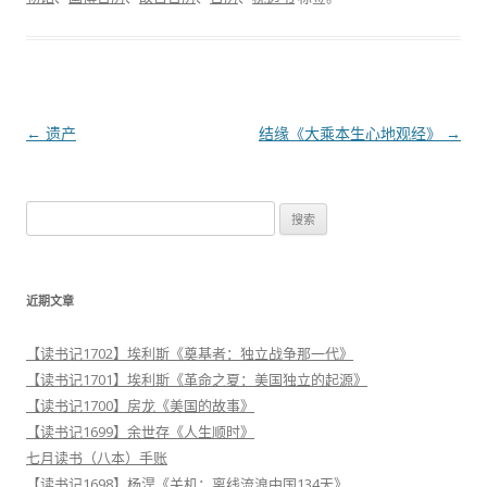
文
←
遗产
结缘《大乘本生心地观经》
→
章
导
搜
航
索
：
近期文章
【读书记1702】埃利斯《奠基者：独立战争那一代》
【读书记1701】埃利斯《革命之夏：美国独立的起源》
【读书记1700】房龙《美国的故事》
【读书记1699】余世存《人生顺时》
七月读书（八本）手账
【读书记1698】杨淏《关机：离线流浪中国134天》