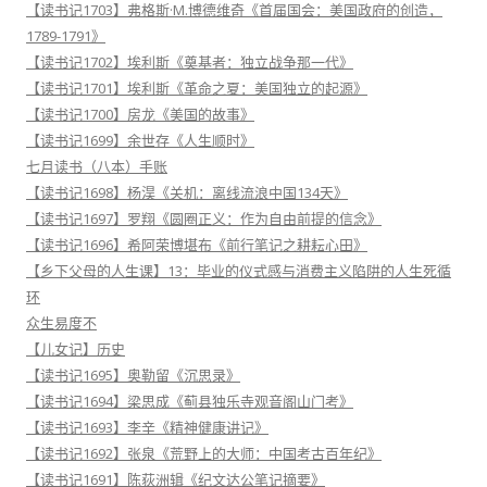
【读书记1703】弗格斯·M.博德维奇《首届国会：美国政府的创造，
1789-1791》
【读书记1702】埃利斯《奠基者：独立战争那一代》
【读书记1701】埃利斯《革命之夏：美国独立的起源》
【读书记1700】房龙《美国的故事》
【读书记1699】余世存《人生顺时》
七月读书（八本）手账
【读书记1698】杨淏《关机：离线流浪中国134天》
【读书记1697】罗翔《圆圈正义：作为自由前提的信念》
【读书记1696】希阿荣博堪布《前行笔记之耕耘心田》
【乡下父母的人生课】13：毕业的仪式感与消费主义陷阱的人生死循
环
众生易度不
【儿女记】历史
【读书记1695】奥勒留《沉思录》
【读书记1694】梁思成《蓟县独乐寺观音阁山门考》
【读书记1693】李辛《精神健康讲记》
【读书记1692】张泉《荒野上的大师：中国考古百年纪》
【读书记1691】陈荻洲辑《纪文达公笔记摘要》