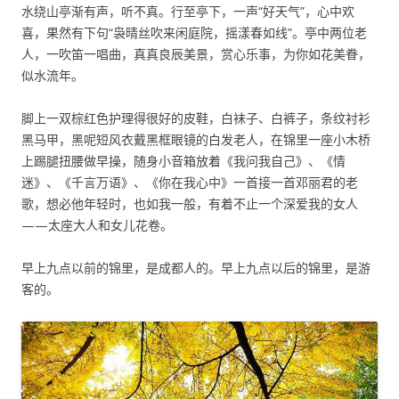
水绕山亭渐有声，听不真。行至亭下，一声“好天气”，心中欢
喜，果然有下句“袅晴丝吹来闲庭院，摇漾春如线”。亭中两位老
人，一吹笛一唱曲，真真良辰美景，赏心乐事，为你如花美眷，
似水流年。
脚上一双棕红色护理得很好的皮鞋，白袜子、白裤子，条纹衬衫
黑马甲，黑呢短风衣戴黑框眼镜的白发老人，在锦里一座小木桥
上踢腿扭腰做早操，随身小音箱放着《我问我自己》、《情
迷》、《千言万语》、《你在我心中》一首接一首邓丽君的老
歌，想必他年轻时，也如我一般，有着不止一个深爱我的女人
——太座大人和女儿花卷。
早上九点以前的锦里，是成都人的。早上九点以后的锦里，是游
客的。