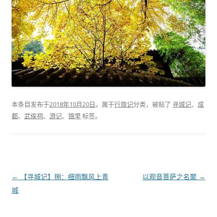
本条目发布于
2018年10月20日
。属于
行旅记
分类，被贴了
寻城记
、
成
都
、
武侯祠
、
游记
、
锦里
标签。
文
←
【寻城记】捌：细雨飘风上青
以观音菩萨之名聚
→
章
城
导