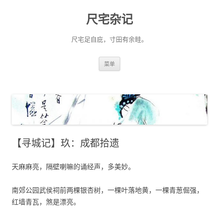
尺宅杂记
尺宅足自庇，寸田有余畦。
跳
菜单
至
正
文
【寻城记】玖：成都拾遗
天麻麻亮，隔壁喇嘛的诵经声，多美妙。
南郊公园武侯祠前两棵银杏树，一棵叶落地黄，一棵青葱倔强，
红墙青瓦，煞是漂亮。