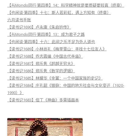
【与Mondo同行·第四季】14：科学精神就是要质疑要较真（终章）
【也闲谈·第四季】十七：斯人若彩虹，遇上方知有（终章）
六月读书手账
【读书记1690】卢永康《朱启钤传》
【与Mondo同行·第四季】13：成为君子之路
【也闲谈·第四季】十六：此间之乐不足为外人道也
【读书记1689】小林尚礼《梅里雪山：寻找十七位友人》
【读书记1688】乔志霞编《中国古代寺庙》
【读书记1687】郑乐隽《超越无穷大》
【读书记1686】郑乐隽《数学的逻辑》
【读书记1685】林耀华《金翼：一个中国家族的史记》
【读书记1684】庄孔韶《银翅：中国的地方社会与文化变迁（1920-
1990）》
【读书记1683】但丁《神曲》多雷插画本