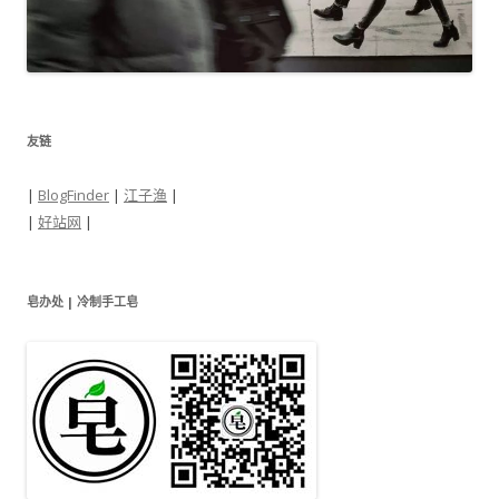
友链
|
BlogFinder
|
江子渔
|
|
好站网
|
皂办处 | 冷制手工皂