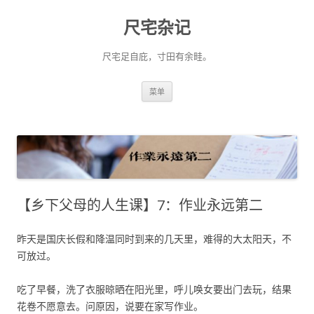
尺宅杂记
尺宅足自庇，寸田有余畦。
跳
菜单
至
正
文
【乡下父母的人生课】7：作业永远第二
昨天是国庆长假和降温同时到来的几天里，难得的大太阳天，不
可放过。
吃了早餐，洗了衣服晾晒在阳光里，呼儿唤女要出门去玩，结果
花卷不愿意去。问原因，说要在家写作业。