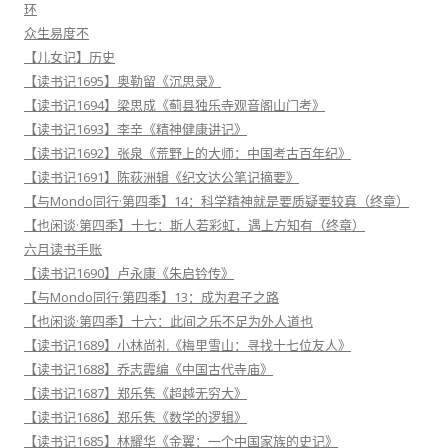
环
众生易度不
【儿女记】历史
【读书记1695】奥勒留《沉思录》
【读书记1694】梁思成《蓟县独乐寺观音阁山门考》
【读书记1693】李辛《精神健康讲记》
【读书记1692】张泉《荒野上的大师：中国考古百年纪》
【读书记1691】陈荻洲辑《纪文达公笔记摘要》
【与Mondo同行·第四季】14：科学精神就是要质疑要较真（终章）
【也闲谈·第四季】十七：斯人若彩虹，遇上方知有（终章）
六月读书手账
【读书记1690】卢永康《朱启钤传》
【与Mondo同行·第四季】13：成为君子之路
【也闲谈·第四季】十六：此间之乐不足为外人道也
【读书记1689】小林尚礼《梅里雪山：寻找十七位友人》
【读书记1688】乔志霞编《中国古代寺庙》
【读书记1687】郑乐隽《超越无穷大》
【读书记1686】郑乐隽《数学的逻辑》
【读书记1685】林耀华《金翼：一个中国家族的史记》