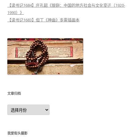
【读书记1684】庄孔韶《银翅：中国的地方社会与文化变迁（1920-
1990）》
【读书记1683】但丁《神曲》多雷插画本
文章归档
文
章
归
档
我爱街头摄影