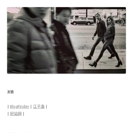
友链
|
BlogFinder
|
江子渔
|
|
好站网
|