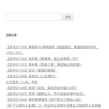
导
航
搜
索
：
近期文章
【读书记1703】弗格斯·M.博德维奇《首届国会：美国政府的创造，
1789-1791》
【读书记1702】埃利斯《奠基者：独立战争那一代》
【读书记1701】埃利斯《革命之夏：美国独立的起源》
【读书记1700】房龙《美国的故事》
【读书记1699】余世存《人生顺时》
七月读书（八本）手账
【读书记1698】杨淏《关机：离线流浪中国134天》
【读书记1697】罗翔《圆圈正义：作为自由前提的信念》
【读书记1696】希阿荣博堪布《前行笔记之耕耘心田》
【乡下父母的人生课】13：毕业的仪式感与消费主义陷阱的人生死循