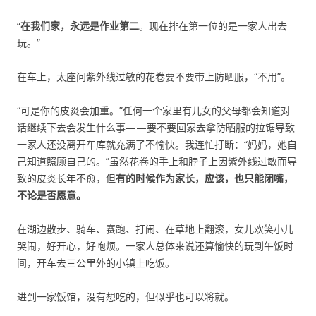
“
在我们家，永远是作业第二
。现在排在第一位的是一家人出去
玩。”
在车上，太座问紫外线过敏的花卷要不要带上防晒服，“不用”。
“可是你的皮炎会加重。”任何一个家里有儿女的父母都会知道对
话继续下去会发生什么事——要不要回家去拿防晒服的拉锯导致
一家人还没离开车库就充满了不愉快。我连忙打断：“妈妈，她自
己知道照顾自己的。”虽然花卷的手上和脖子上因紫外线过敏而导
致的皮炎长年不愈，但
有的时候作为家长，应该，也只能闭嘴，
不论是否愿意。
在湖边散步、骑车、赛跑、打闹、在草地上翻滚，女儿欢笑小儿
哭闹，好开心，好咆烦。一家人总体来说还算愉快的玩到午饭时
间，开车去三公里外的小镇上吃饭。
进到一家饭馆，没有想吃的，但似乎也可以将就。