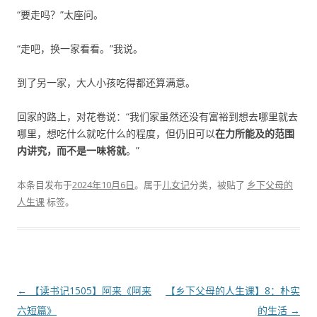
“要走吗？”太座问。
“走吧，换一家看看。”我说。
到了另一家，大人小孩吃得都还算满意。
回家的路上，对花卷说：“我们家虽然还没有富裕到想去哪里就去
哪里，想吃什么就吃什么的程度，但仍旧可以
在力所能及的范围
内讲究，而不是一味将就
。”
本条目发布于
2024年10月6日
。属于
儿女记
分类，被贴了
乡下父母的
人生课
标签。
文
←
【读书记1505】阿来《阿来
【乡下父母的人生课】8：朴实
章
六短篇》
的生活
→