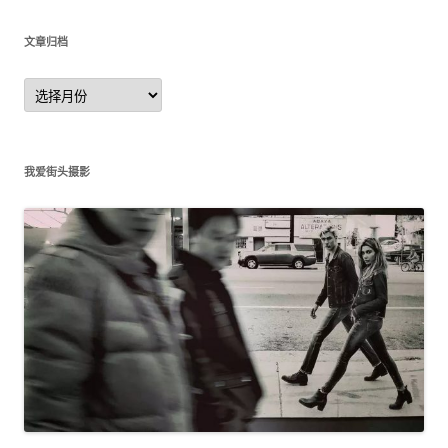
文章归档
文
章
归
档
我爱街头摄影