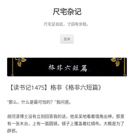
尺宅杂记
尺宅足自庇，寸田有余畦。
跳
菜单
至
正
文
【读书记1475】格非《格非六短篇》
“那么，什么是最可怕的？”我问道。
胡河清博士没有立刻回答我的话，他呆呆地看着墙角出神，那里
有一张木台，上有一面圆镜，镜子上覆盖着红绸布。大概是为了
辟邪。