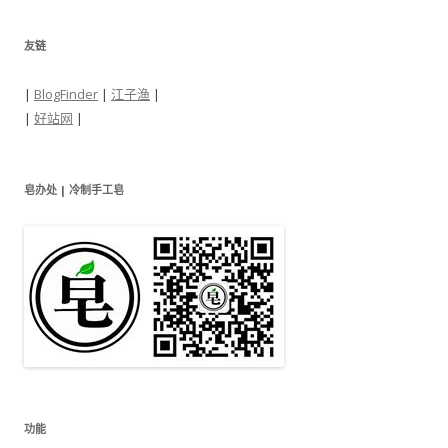
友链
|
BlogFinder
|
江子渔
|
|
好站网
|
皂办处 | 冷制手工皂
功能