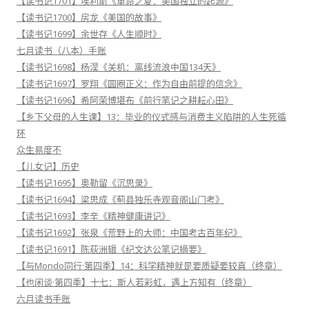
【读书记1701】埃利斯《革命之夏：美国独立的起源》
【读书记1700】房龙《美国的故事》
【读书记1699】余世存《人生顺时》
七月读书（八本）手账
【读书记1698】杨淏《关机：离线流浪中国134天》
【读书记1697】罗翔《圆圈正义：作为自由前提的信念》
【读书记1696】希阿荣博堪布《前行笔记之耕耘心田》
【乡下父母的人生课】13：毕业的仪式感与消费主义陷阱的人生死循
环
众生易度不
【儿女记】历史
【读书记1695】奥勒留《沉思录》
【读书记1694】梁思成《蓟县独乐寺观音阁山门考》
【读书记1693】李辛《精神健康讲记》
【读书记1692】张泉《荒野上的大师：中国考古百年纪》
【读书记1691】陈荻洲辑《纪文达公笔记摘要》
【与Mondo同行·第四季】14：科学精神就是要质疑要较真（终章）
【也闲谈·第四季】十七：斯人若彩虹，遇上方知有（终章）
六月读书手账