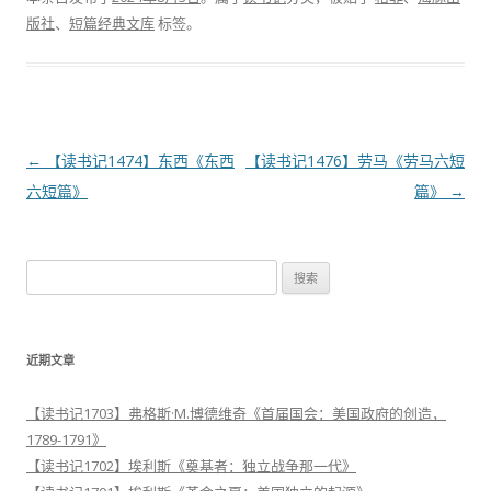
版社
、
短篇经典文库
标签。
文
←
【读书记1474】东西《东西
【读书记1476】劳马《劳马六短
章
六短篇》
篇》
→
导
航
搜
索
：
近期文章
【读书记1703】弗格斯·M.博德维奇《首届国会：美国政府的创造，
1789-1791》
【读书记1702】埃利斯《奠基者：独立战争那一代》