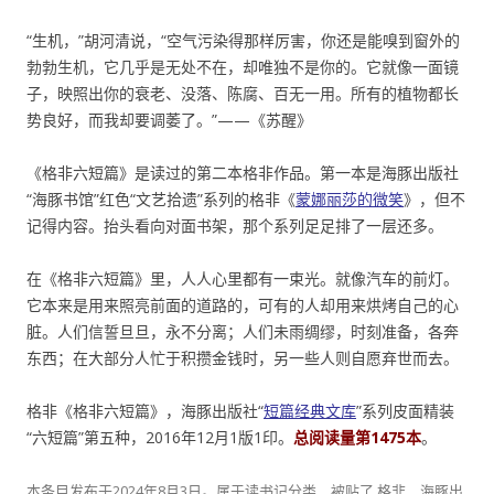
“生机，”胡河清说，“空气污染得那样厉害，你还是能嗅到窗外的
勃勃生机，它几乎是无处不在，却唯独不是你的。它就像一面镜
子，映照出你的衰老、没落、陈腐、百无一用。所有的植物都长
势良好，而我却要调萎了。”——《苏醒》
《格非六短篇》是读过的第二本格非作品。第一本是海豚出版社
“海豚书馆”红色“文艺拾遗”系列的格非《
蒙娜丽莎的微笑
》，但不
记得内容。抬头看向对面书架，那个系列足足排了一层还多。
在《格非六短篇》里，人人心里都有一束光。就像汽车的前灯。
它本来是用来照亮前面的道路的，可有的人却用来烘烤自己的心
脏。人们信誓旦旦，永不分离；人们未雨绸缪，时刻准备，各奔
东西；在大部分人忙于积攒金钱时，另一些人则自愿弃世而去。
格非《格非六短篇》，海豚出版社“
短篇经典文库
”系列皮面精装
“六短篇”第五种，2016年12月1版1印。
总阅读量第1475本
。
本条目发布于
2024年8月3日
。属于
读书记
分类，被贴了
格非
、
海豚出