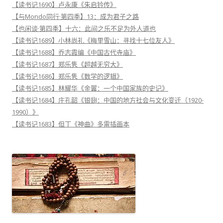
【读书记1690】卢永康《朱启钤传》
【与Mondo同行·第四季】13：成为君子之路
【也闲谈·第四季】十六：此间之乐不足为外人道也
【读书记1689】小林尚礼《梅里雪山：寻找十七位友人》
【读书记1688】乔志霞编《中国古代寺庙》
【读书记1687】郑乐隽《超越无穷大》
【读书记1686】郑乐隽《数学的逻辑》
【读书记1685】林耀华《金翼：一个中国家族的史记》
【读书记1684】庄孔韶《银翅：中国的地方社会与文化变迁（1920-
1990）》
【读书记1683】但丁《神曲》多雷插画本