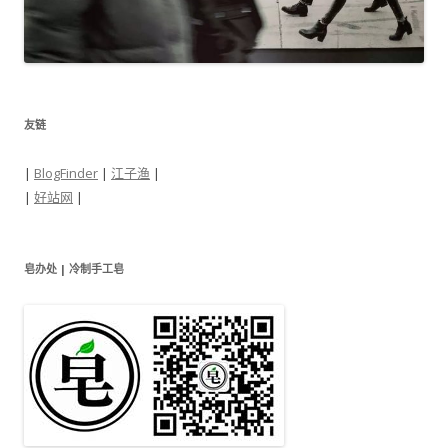
友链
|
BlogFinder
|
江子渔
|
|
好站网
|
皂办处 | 冷制手工皂