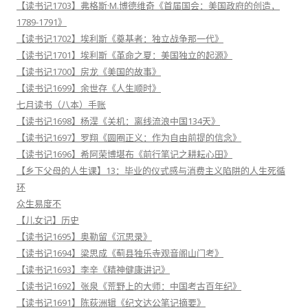
【读书记1703】弗格斯·M.博德维奇《首届国会：美国政府的创造，
1789-1791》
【读书记1702】埃利斯《奠基者：独立战争那一代》
【读书记1701】埃利斯《革命之夏：美国独立的起源》
【读书记1700】房龙《美国的故事》
【读书记1699】余世存《人生顺时》
七月读书（八本）手账
【读书记1698】杨淏《关机：离线流浪中国134天》
【读书记1697】罗翔《圆圈正义：作为自由前提的信念》
【读书记1696】希阿荣博堪布《前行笔记之耕耘心田》
【乡下父母的人生课】13：毕业的仪式感与消费主义陷阱的人生死循
环
众生易度不
【儿女记】历史
【读书记1695】奥勒留《沉思录》
【读书记1694】梁思成《蓟县独乐寺观音阁山门考》
【读书记1693】李辛《精神健康讲记》
【读书记1692】张泉《荒野上的大师：中国考古百年纪》
【读书记1691】陈荻洲辑《纪文达公笔记摘要》