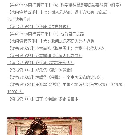
【与Mondo同行·第四季】14：科学精神就是要质疑要较真（终章）
【也闲谈·第四季】十七：斯人若彩虹，遇上方知有（终章）
六月读书手账
【读书记1690】卢永康《朱启钤传》
【与Mondo同行·第四季】13：成为君子之路
【也闲谈·第四季】十六：此间之乐不足为外人道也
【读书记1689】小林尚礼《梅里雪山：寻找十七位友人》
【读书记1688】乔志霞编《中国古代寺庙》
【读书记1687】郑乐隽《超越无穷大》
【读书记1686】郑乐隽《数学的逻辑》
【读书记1685】林耀华《金翼：一个中国家族的史记》
【读书记1684】庄孔韶《银翅：中国的地方社会与文化变迁（1920-
1990）》
【读书记1683】但丁《神曲》多雷插画本