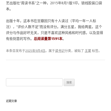
艺出版社“周读书系”之一种，2015年8月1版1印，锁线胶装口袋
本。
出版十年，这本书在豆瓣因只有十人读过（平均一年一人标
注），“评价人数不足”而没有评分。满分五星，我给两星。这个
评分与作品好坏无关，只是不喜欢这种风格和时代感，以及显得
有些刻意的写作。
总阅读量第1591本
。
本条目发布于
2025年9月4日
。属于
读书记
分类，被贴了
王蒙
标签。
搜
索
：
近期文章