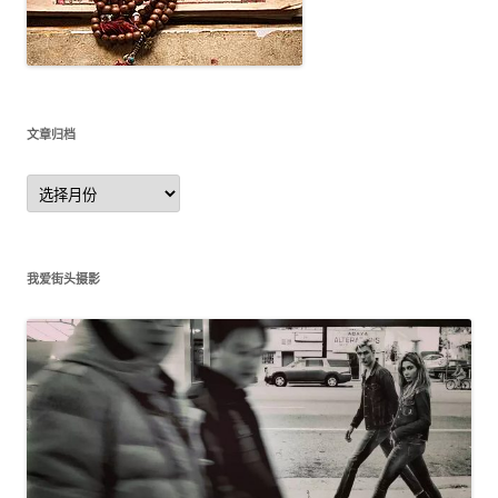
文章归档
文
章
归
档
我爱街头摄影