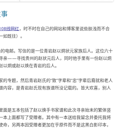
往事
08线网红
，时不时在自己的网站和博客里说些肤浅而不合
一如既往）。
旧金山的电邮。写信的是一位青岩赵以炯状元家族后人。这位六十
寻亲——寻找贵州的赵状元后人，同时他手里有一份赵以炯
赵以炯或赵以焕在青岩的后人。
的专题，然后青岩赵氏的“致”字辈和“忠”字辈后裔就和老人
谱内容，是青岩赵氏现有族谱所没记载的。皆大欢喜，别人
里面是五本包括了赵以焕手书家谱和此次寻亲始末的繁体竖
一本上面都写了受赠者。其中有一本送给我留念并委托我将
使命，另两本因受赠者更加在乎原件而不是这黑白影印本，