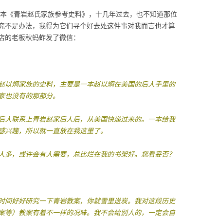
这三本《青岩赵氏家族参考史料》，十几年过去，也不知道那位
究不是办法，我得为它们寻个好去处这件事对我而言也才算
店的老板秋蚂蚱发了微信：
赵以炯家族的史料，主要是一本赵以炯在美国的后人手里的
家也没有的那部分。
后人联系上青岩赵家后人后，从美国快递过来的。一本给我
感兴趣，所以就一直放在我这里了。
人多，或许会有人需要，总比烂在我的书架好。您看妥否？
时间好好研究一下青岩教案，你就雪里送炭。我对这段历史
案等）教案有着不一样的况味。我不会给别人的，一定会自