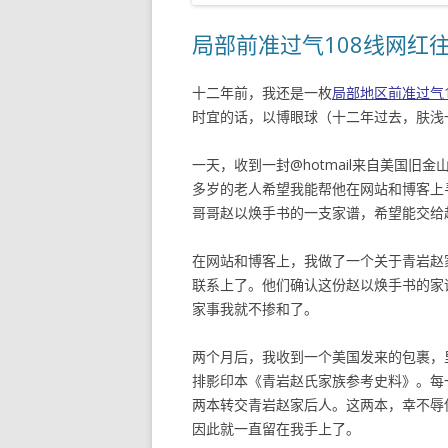
局部前准过气108线网红
十二年前，我还是一枚
局部地区前准过气1
时宜的话，以博眼球（十二年过去，肤浅
一天，收到一封@hotmail来自美国
多岁的老人希望我能帮他在网站和博客上
哥哥赵以焕手书的一支家谱，希望能交给
在网站和博客上，我做了一个关于青岩赵家
联系上了。他们确认这份赵以焕手书的家
家事我就不掺和了。
两个月后，我收到一个美国发来的包裹，
排影印本《青岩赵氏家族参考史料》。每
两本转交青岩赵家后人。这两本，幸不辱
因此就一直留在我手上了。