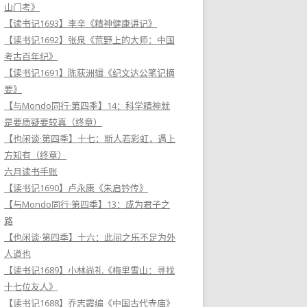
山门考》
【读书记1693】李辛《精神健康讲记》
【读书记1692】张泉《荒野上的大师：中国
考古百年纪》
【读书记1691】陈荻洲辑《纪文达公笔记摘
要》
【与Mondo同行·第四季】14：科学精神就
是要质疑要较真（终章）
【也闲谈·第四季】十七：斯人若彩虹，遇上
方知有（终章）
六月读书手账
【读书记1690】卢永康《朱启钤传》
【与Mondo同行·第四季】13：成为君子之
路
【也闲谈·第四季】十六：此间之乐不足为外
人道也
【读书记1689】小林尚礼《梅里雪山：寻找
十七位友人》
【读书记1688】乔志霞编《中国古代寺庙》