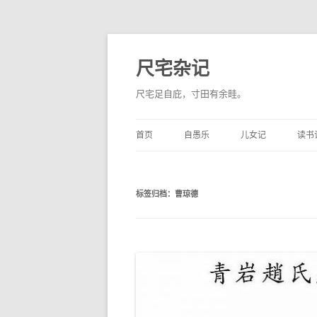
尺宅杂记
尺宅足自庇，寸田有余畦。
首页
自愚乐
儿女记
读书
标签归档：
曹琼德