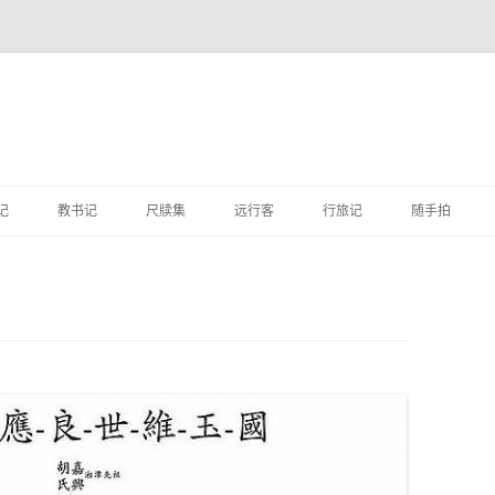
跳
至
记
教书记
尺牍集
远行客
行旅记
随手拍
正
文