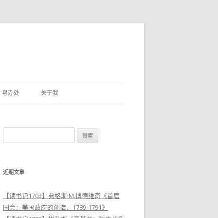
皂办处
关于我
搜
索
：
近期文章
【读书记1703】弗格斯·M.博德维奇《首届
国会：美国政府的创造，1789-1791》