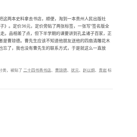
把这两本史料拿去书店，顺便，淘到一本贵州人民出版社
诸子》。定价36元，定价旁贴了两张标签，一张写“签名版全
2元带走。品相差了点，但下半学期的课要讲到孔孟诸子百家，正
者是曹琼德。曹先生应该不知道他朋友送他的四扇清雕花木
也忘了，我也没有曹先生的联系方式，于是就这么一直放
分类，被贴了
二十四书香书店
、
曹琼德
、
状元
、
赵以炯
、
青岩
标