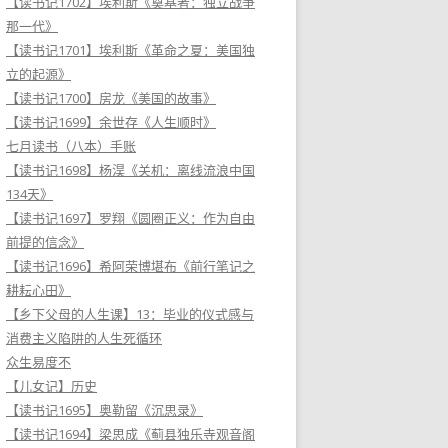
【读书记1702】埃利斯《奠基者：独立战争
那一代》
【读书记1701】埃利斯《革命之夏：美国独
立的起源》
【读书记1700】房龙《美国的故事》
【读书记1699】余世存《人生顺时》
七月读书（八本）手账
【读书记1698】杨淏《关机：离线流浪中国
134天》
【读书记1697】罗翔《圆圈正义：作为自由
前提的信念》
【读书记1696】希阿荣博堪布《前行笔记之
耕耘心田》
【乡下父母的人生课】13：毕业的仪式感与
消费主义陷阱的人生死循环
众生易度不
【儿女记】历史
【读书记1695】奥勒留《沉思录》
【读书记1694】梁思成《蓟县独乐寺观音阁