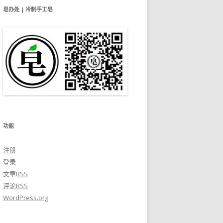
皂办处 | 冷制手工皂
功能
注册
登录
文章
RSS
评论
RSS
WordPress.org