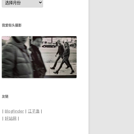
章
归
档
我爱街头摄影
友链
|
BlogFinder
|
江子渔
|
|
好站网
|