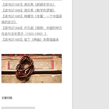
【读书记1687】郑乐隽《超越无穷大》
【读书记1686】郑乐隽《数学的逻辑》
【读书记1685】林耀华《金翼：一个中国家
族的史记》
【读书记1684】庄孔韶《银翅：中国的地方
社会与文化变迁（1920-1990）》
【读书记1683】但丁《神曲》多雷插画本
文章归档
文