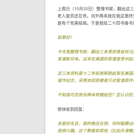
上周日（10月20日）整理书架，翻出
老人是否还在世。另外两本放在我这里终
是有个完美结局。于是我给二十四书香书
前辈好！
今天我整理书架，翻出三本贵阳青岩状元
家谱影印本。这本在美国的家谱是贵州赵
这三本资料是十二年前我帮助赵家在美国
留作纪念，另两本因受赠者只对家谱原件
不知我可否将另两本转赠给您？您认识的
很快收到回复：
亲爱的毛豆，我昨晚还在想，何时能腾出
很感兴趣。这个教案和其他（比如天津教