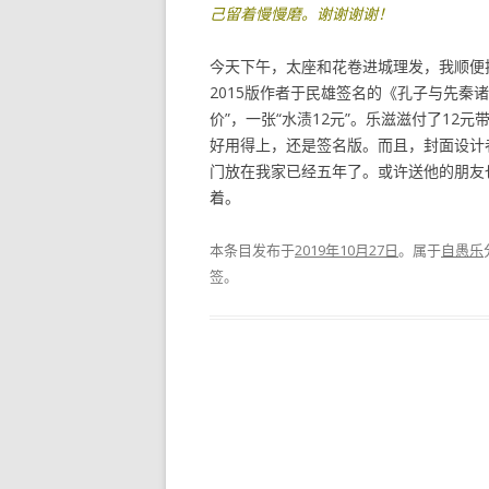
己留着慢慢磨。谢谢谢谢！
今天下午，太座和花卷进城理发，我顺便
2015版作者于民雄签名的《孔子与先秦
价”，一张“水渍12元”。乐滋滋付了1
好用得上，还是签名版。而且，封面设计
门放在我家已经五年了。或许送他的朋友
着。
本条目发布于
2019年10月27日
。属于
自愚乐
签。