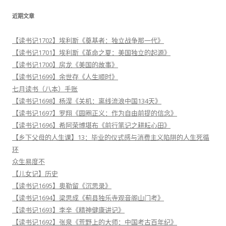
：
近期文章
【读书记1702】埃利斯《奠基者：独立战争那一代》
【读书记1701】埃利斯《革命之夏：美国独立的起源》
【读书记1700】房龙《美国的故事》
【读书记1699】余世存《人生顺时》
七月读书（八本）手账
【读书记1698】杨淏《关机：离线流浪中国134天》
【读书记1697】罗翔《圆圈正义：作为自由前提的信念》
【读书记1696】希阿荣博堪布《前行笔记之耕耘心田》
【乡下父母的人生课】13：毕业的仪式感与消费主义陷阱的人生死循
环
众生易度不
【儿女记】历史
【读书记1695】奥勒留《沉思录》
【读书记1694】梁思成《蓟县独乐寺观音阁山门考》
【读书记1693】李辛《精神健康讲记》
【读书记1692】张泉《荒野上的大师：中国考古百年纪》