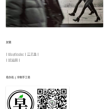
友链
|
BlogFinder
|
江子渔
|
|
好站网
|
皂办处 | 冷制手工皂