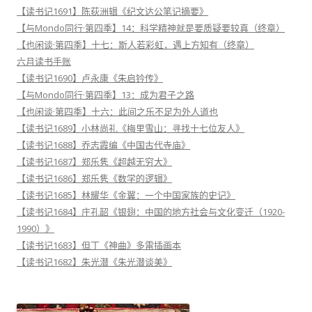
【读书记1691】陈荻洲辑《纪文达公笔记摘要》
【与Mondo同行·第四季】14：科学精神就是要质疑要较真（终章）
【也闲谈·第四季】十七：斯人若彩虹，遇上方知有（终章）
六月读书手账
【读书记1690】卢永康《朱启钤传》
【与Mondo同行·第四季】13：成为君子之路
【也闲谈·第四季】十六：此间之乐不足为外人道也
【读书记1689】小林尚礼《梅里雪山：寻找十七位友人》
【读书记1688】乔志霞编《中国古代寺庙》
【读书记1687】郑乐隽《超越无穷大》
【读书记1686】郑乐隽《数学的逻辑》
【读书记1685】林耀华《金翼：一个中国家族的史记》
【读书记1684】庄孔韶《银翅：中国的地方社会与文化变迁（1920-
1990）》
【读书记1683】但丁《神曲》多雷插画本
【读书记1682】朱光潜《朱光潜谈美》