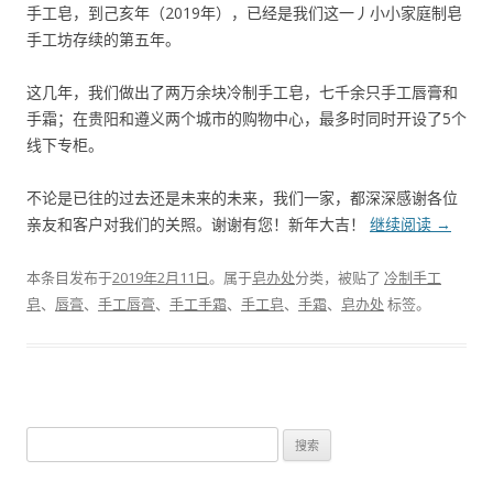
手工皂，到己亥年（2019年），已经是我们这一丿小小家庭制皂
手工坊存续的第五年。
这几年，我们做出了两万余块冷制手工皂，七千余只手工唇膏和
手霜；在贵阳和遵义两个城市的购物中心，最多时同时开设了5个
线下专柜。
不论是已往的过去还是未来的未来，我们一家，都深深感谢各位
亲友和客户对我们的关照。谢谢有您！新年大吉！
继续阅读
→
本条目发布于
2019年2月11日
。属于
皂办处
分类，被贴了
冷制手工
皂
、
唇膏
、
手工唇膏
、
手工手霜
、
手工皂
、
手霜
、
皂办处
标签。
搜
索