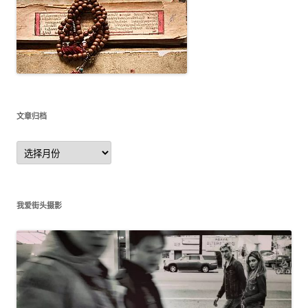
文章归档
文
章
归
档
我爱街头摄影