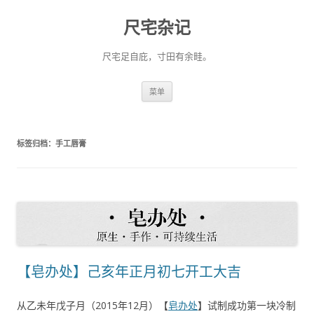
尺宅杂记
尺宅足自庇，寸田有余畦。
跳
菜单
至
正
文
标签归档：
手工唇膏
【皂办处】己亥年正月初七开工大吉
从乙未年戊子月（2015年12月）【
皂办处
】试制成功第一块冷制