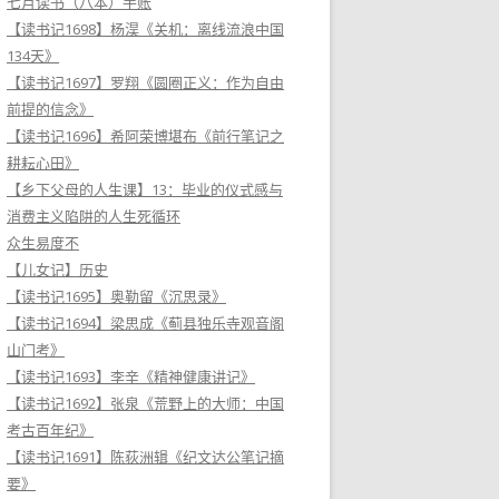
七月读书（八本）手账
【读书记1698】杨淏《关机：离线流浪中国
134天》
【读书记1697】罗翔《圆圈正义：作为自由
前提的信念》
【读书记1696】希阿荣博堪布《前行笔记之
耕耘心田》
【乡下父母的人生课】13：毕业的仪式感与
消费主义陷阱的人生死循环
众生易度不
【儿女记】历史
【读书记1695】奥勒留《沉思录》
【读书记1694】梁思成《蓟县独乐寺观音阁
山门考》
【读书记1693】李辛《精神健康讲记》
【读书记1692】张泉《荒野上的大师：中国
考古百年纪》
【读书记1691】陈荻洲辑《纪文达公笔记摘
要》