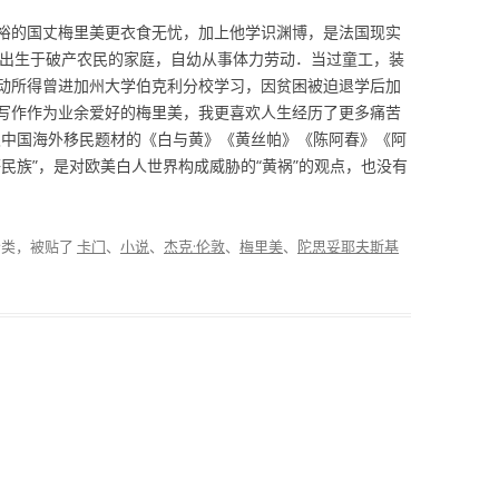
裕的国丈梅里美更衣食无忧，加上他学识渊博，是法国现实
敦出生于破产农民的家庭，自幼从事体力劳动．当过童工，装
动所得曾进加州大学伯克利分校学习，因贫困被迫退学后加
写作作为业余爱好的梅里美，我更喜欢人生经历了更多痛苦
及中国海外移民题材的《白与黄》《黄丝帕》《陈阿春》《阿
民族”，是对欧美白人世界构成威胁的“黄祸”的观点，也没有
分类，被贴了
卡门
、
小说
、
杰克·伦敦
、
梅里美
、
陀思妥耶夫斯基