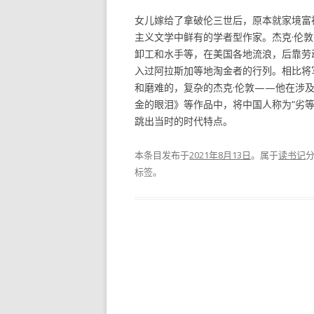
女儿嫁给了拿破伦三世后，原本就家境富
主义文学中鲜有的学者型作家。杰克·伦
卸工和水手等，在美国各地流浪，后靠劳
入过阿拉斯加等地淘金者的行列。相比将
和磨难的，复杂的杰克·伦敦——他在涉
金的眼泪》等作品中，将中国人称为“劣等
跳出当时的时代特点。
本条目发布于
2021年8月13日
。属于
读书记
标签。