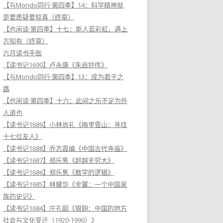
【与Mondo同行·第四季】14：科学精神就
是要质疑要较真（终章）
【也闲谈·第四季】十七：斯人若彩虹，遇上
方知有（终章）
六月读书手账
【读书记1690】卢永康《朱启钤传》
【与Mondo同行·第四季】13：成为君子之
路
【也闲谈·第四季】十六：此间之乐不足为外
人道也
【读书记1689】小林尚礼《梅里雪山：寻找
十七位友人》
【读书记1688】乔志霞编《中国古代寺庙》
【读书记1687】郑乐隽《超越无穷大》
【读书记1686】郑乐隽《数学的逻辑》
【读书记1685】林耀华《金翼：一个中国家
族的史记》
【读书记1684】庄孔韶《银翅：中国的地方
社会与文化变迁（1920-1990）》