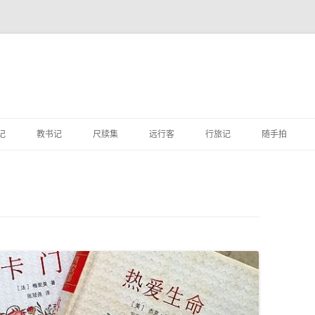
跳
至
记
教书记
尺牍集
远行客
行旅记
随手拍
正
文