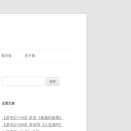
皂办处
关于我
搜
索
：
近期文章
【读书记1700】房龙《美国的故事》
【读书记1699】余世存《人生顺时》