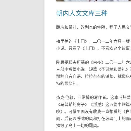
朝内人文文库三种
蹲坑和带娃、改剧本的空隙，翻了人民文学
梅里美的《卡门》，二〇一二年六月一版
小说。只看了《卡门》，不喜欢这个故事
陀思妥耶夫斯基的《白夜》二〇一二年六
三部中短篇小说。短篇《圣诞树和婚礼》
那种自言自语、拉拉杂杂的铺垫，就像床
特的烦恼》。
杰克·伦敦，非常棒的写作者。这本《热
《马普希的房子》《叛逆》这五篇中短篇
唤》。可惜里面没有收我一直想看的《白
雨，后花园呼啸的风和打在玻璃门上的雨
摧毁了岛上一切的飓风。