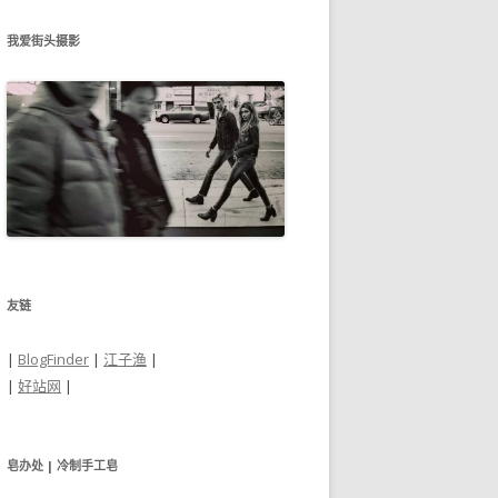
我爱街头摄影
友链
|
BlogFinder
|
江子渔
|
|
好站网
|
皂办处 | 冷制手工皂