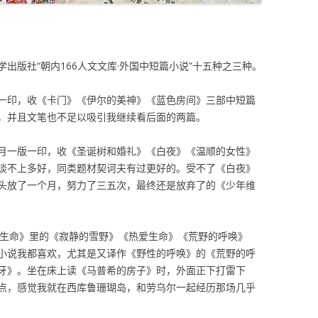
出版社“朝内166人文文库·外国中短篇小说”十五种之三种。
一印，收《卡门》《伊尔的美神》《蓝色房间》三部中短篇
，并且文笔也不足以吸引我继续看后面的两篇。
月一版一印，收《圣诞树和婚礼》《白夜》《温顺的女性》
谈不上多好，同类题材契诃夫有过更好的。受不了《白夜》
头放了一个月，努力了三五次，最终还是放弃了的《少年维
爱生命》里的《寂静的雪野》《热爱生命》《荒野的呼唤》
小说我都喜欢，尤其是又译作《野性的呼唤》的《荒野的呼
牙》。坐在床上读《马普希的房子》时，外面正下打雷下
点，感觉我就在西库鲁珊瑚岛，和劳乌尔一起经历那场几乎