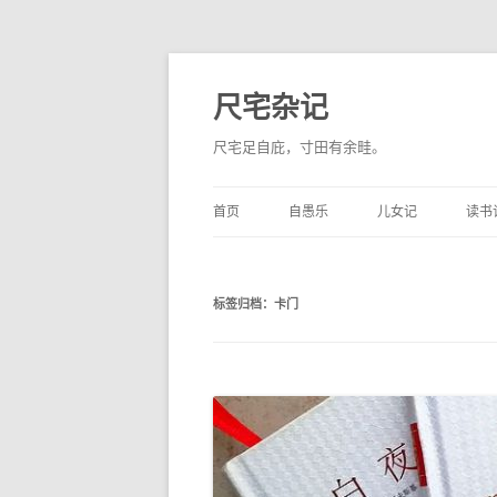
尺宅杂记
尺宅足自庇，寸田有余畦。
首页
自愚乐
儿女记
读书
标签归档：
卡门