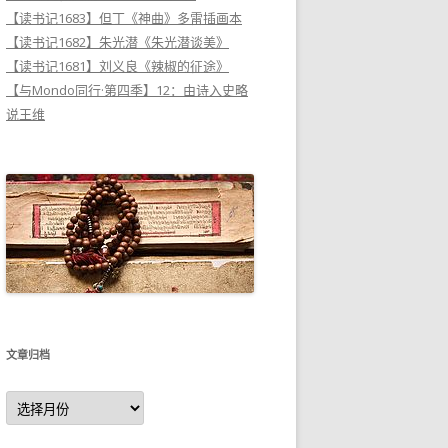
【读书记1683】但丁《神曲》多雷插画本
【读书记1682】朱光潜《朱光潜谈美》
【读书记1681】刘义良《辣椒的征途》
【与Mondo同行·第四季】12：由诗入史略
说王维
文章归档
文
章
归
档