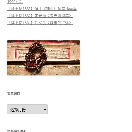
1990）》
【读书记1683】但丁《神曲》多雷插画本
【读书记1682】朱光潜《朱光潜谈美》
【读书记1681】刘义良《辣椒的征途》
文章归档
文
章
归
档
我爱街头摄影