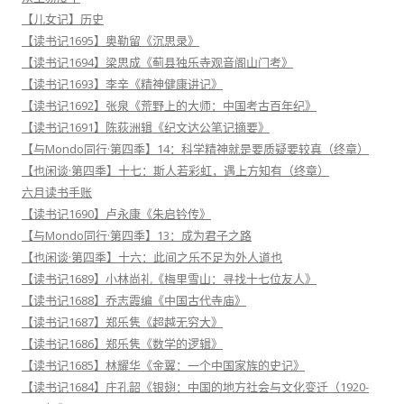
【儿女记】历史
【读书记1695】奥勒留《沉思录》
【读书记1694】梁思成《蓟县独乐寺观音阁山门考》
【读书记1693】李辛《精神健康讲记》
【读书记1692】张泉《荒野上的大师：中国考古百年纪》
【读书记1691】陈荻洲辑《纪文达公笔记摘要》
【与Mondo同行·第四季】14：科学精神就是要质疑要较真（终章）
【也闲谈·第四季】十七：斯人若彩虹，遇上方知有（终章）
六月读书手账
【读书记1690】卢永康《朱启钤传》
【与Mondo同行·第四季】13：成为君子之路
【也闲谈·第四季】十六：此间之乐不足为外人道也
【读书记1689】小林尚礼《梅里雪山：寻找十七位友人》
【读书记1688】乔志霞编《中国古代寺庙》
【读书记1687】郑乐隽《超越无穷大》
【读书记1686】郑乐隽《数学的逻辑》
【读书记1685】林耀华《金翼：一个中国家族的史记》
【读书记1684】庄孔韶《银翅：中国的地方社会与文化变迁（1920-