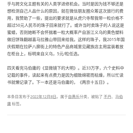
乎与跨文化主题有关的人类学进修机会。当时是因为钱不够还是
想检测自己人品什么的原因，就在微信朋友圈众筹这次旅行的费
用，我赞助了一些，提出的要求就是从虎穴寺帮我带一粒价格不
超过50元人民币的珠子回来就行了。或许当时卖珠子的人说这是
蜜蜡，否则她断不会怀揣着一粒大概率产自浙江义乌的黄色塑料
做旧饼珠翻越喜马拉雅山带回来给我。这样的珠子，我2015年国
庆假期在拉萨八廓街上的特色产品商城里见藏族店主用盆装着放
在柜台上，标明来自义乌，5元/粒任选。
四天看完马伯庸的《显微镜下的大明》。近33万字，六个史料中
记载的事件，读起来有点费力是因为细致绵密而枯燥，所以忙读
书就懒记录了。下一本还是马伯庸的，《两京十五日》。
本条目发布于
2022年12月8日
。属于
自愚乐
分类，被贴了
不丹
、
马伯
庸
标签。