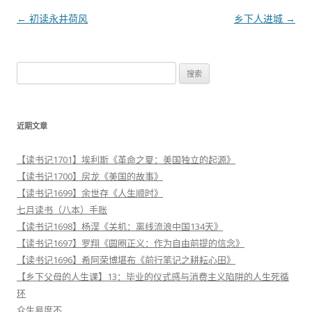
文
←
初读永井荷风
乡下人进城
→
章
导
搜
航
索
：
近期文章
【读书记1701】埃利斯《革命之夏：美国独立的起源》
【读书记1700】房龙《美国的故事》
【读书记1699】余世存《人生顺时》
七月读书（八本）手账
【读书记1698】杨淏《关机：离线流浪中国134天》
【读书记1697】罗翔《圆圈正义：作为自由前提的信念》
【读书记1696】希阿荣博堪布《前行笔记之耕耘心田》
【乡下父母的人生课】13：毕业的仪式感与消费主义陷阱的人生死循
环
众生易度不