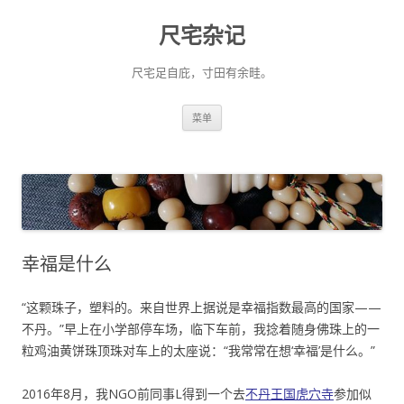
尺宅杂记
尺宅足自庇，寸田有余畦。
跳
菜单
至
正
文
幸福是什么
“这颗珠子，塑料的。来自世界上据说是幸福指数最高的国家——
不丹。”早上在小学部停车场，临下车前，我捻着随身佛珠上的一
粒鸡油黄饼珠顶珠对车上的太座说：“我常常在想‘幸福’是什么。”
2016年8月，我NGO前同事L得到一个去
不丹王国虎穴寺
参加似