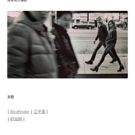
友链
|
BlogFinder
|
江子渔
|
|
好站网
|