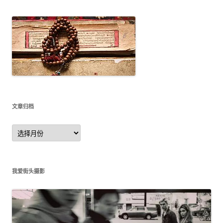
文章归档
文
章
归
档
我爱街头摄影