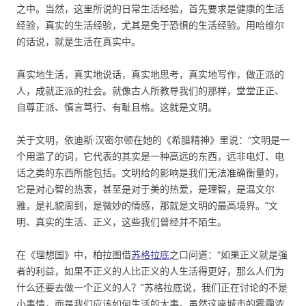
之中。当然，这里所说的日常生活经验，首先要求是健康的生活
经验，真实的生活经验，尤其是免于恐惧的生活经验。用哈维尔
的话说，就是生活在真实中。
真实地生活，真实地说话，真实地思考，真实地写作，做正派的
人，成就正派的社会。就像古人所教导我们的那样，堂堂正正、
自尊正派、慎言笃行、有耻且格。这就是文明。
关于文明，依迪斯·汉密尔顿在她的《希腊精神》里说：“文明是一
个用滥了的词，它代表的其实是一种高远的东西，远非电灯、电
话之类的东西所能包括。文明给的影响是我们无法准确衡量的，
它是对心智的热衷，甚至是对于美的热爱，是理智，是温文尔
雅，是礼貌周到，是微妙的情感，那就是文明的最高境界。”文
明、真实的生活、正义，这些我们曾经并不陌生。
在《理想国》中，柏拉图借
苏格拉底
之口问道：“如果正义就是强
者的利益，如果不正义的人比正义的人生活得更好，那么人们为
什么还要去做一个正义的人？”苏格拉底说，我们正在讨论的不是
小事情，而是我们应该如何生活的大事。虽然这座城市的雾霾浓