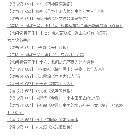
【读书记1693】李辛《精神健康讲记》
【读书记1692】张泉《荒野上的大师：中国考古百年纪》
【读书记1691】陈荻洲辑《纪文达公笔记摘要》
【与Mondo同行·第四季】14：科学精神就是要质疑要较真（终章）
【也闲谈·第四季】十七：斯人若彩虹，遇上方知有（终章）
六月读书手账
【读书记1690】卢永康《朱启钤传》
【与Mondo同行·第四季】13：成为君子之路
【也闲谈·第四季】十六：此间之乐不足为外人道也
【读书记1689】小林尚礼《梅里雪山：寻找十七位友人》
【读书记1688】乔志霞编《中国古代寺庙》
【读书记1687】郑乐隽《超越无穷大》
【读书记1686】郑乐隽《数学的逻辑》
【读书记1685】林耀华《金翼：一个中国家族的史记》
【读书记1684】庄孔韶《银翅：中国的地方社会与文化变迁（1920-
1990）》
【读书记1683】但丁《神曲》多雷插画本
【读书记1682】朱光潜《朱光潜谈美》