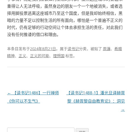
重得让人无法呼吸，虽然身边的朋友一个一个地被消失，或者选
择用脚投票逃离这座城市乃至这个国度，但是我却始终相信，黑
暗的力量不足以控制生活的所有面向，哪怕是一个普遍不正义的
时代，仍有足够的行动空间让个体去承担生活的责任，对此我们
没有任何推诿的借口和理由。
本条目发布于
2024年8月21日
。属于
读书记
分类，被贴了
周濂
、
希腊
精神
、
正义
、
正义的可能
、
理想国
标签。
文
←
【读书记1486】一行禅师
【读书记1488-1】潘光旦译赫胥
章
《你可以不生气》
黎《赫胥黎自由教育论》：洞见
导
→
航
搜