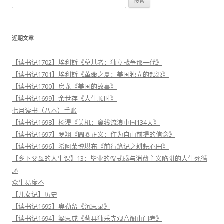
索
：
近期文章
【读书记1702】埃利斯《奠基者：独立战争那一代》
【读书记1701】埃利斯《革命之夏：美国独立的起源》
【读书记1700】房龙《美国的故事》
【读书记1699】余世存《人生顺时》
七月读书（八本）手账
【读书记1698】杨淏《关机：离线流浪中国134天》
【读书记1697】罗翔《圆圈正义：作为自由前提的信念》
【读书记1696】希阿荣博堪布《前行笔记之耕耘心田》
【乡下父母的人生课】13：毕业的仪式感与消费主义陷阱的人生死循
环
众生易度不
【儿女记】历史
【读书记1695】奥勒留《沉思录》
【读书记1694】梁思成《蓟县独乐寺观音阁山门考》