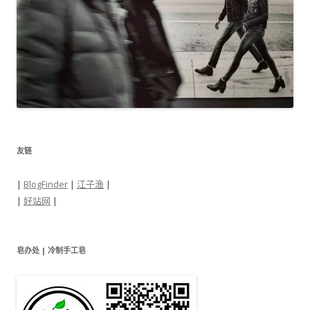
友链
|
BlogFinder
|
江子渔
|
|
好站网
|
皂办处 | 冷制手工皂