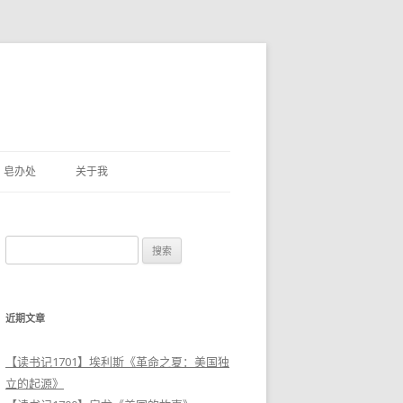
皂办处
关于我
搜
索
：
近期文章
【读书记1701】埃利斯《革命之夏：美国独
立的起源》