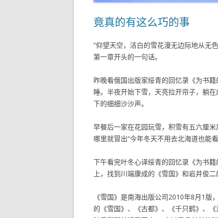
竟真的有这么巧的事
“仰望天空，洁白的雪花漫无边际地从无
第一章开头的一句话。
昨晚看俄国出版家绥青的回忆录《为书籍
睡。半夜开始下雪，天亮拉开帘子，躺在
下的细细沙沙声。
早餐后一家在花园玩雪，积雪有五六厘米
哪里就冒出“今年冬天不用去北海道也能看
下午看完叶冬心译绥青的回忆录《为书籍的
上，找到川端康成的《雪国》和岩井俊二
《雪国》是南海出版公司2010年8月1版，
的《雪国》、《古都》、《千只鹤》、《