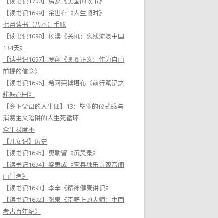
【读书记1700】房龙《美国的故事》
【读书记1699】余世存《人生顺时》
七月读书（八本）手账
【读书记1698】杨淏《关机：离线流浪中国
134天》
【读书记1697】罗翔《圆圈正义：作为自由
前提的信念》
【读书记1696】希阿荣博堪布《前行笔记之
耕耘心田》
【乡下父母的人生课】13：毕业的仪式感与
消费主义陷阱的人生死循环
众生易度不
【儿女记】历史
【读书记1695】奥勒留《沉思录》
【读书记1694】梁思成《蓟县独乐寺观音阁
山门考》
【读书记1693】李辛《精神健康讲记》
【读书记1692】张泉《荒野上的大师：中国
考古百年纪》