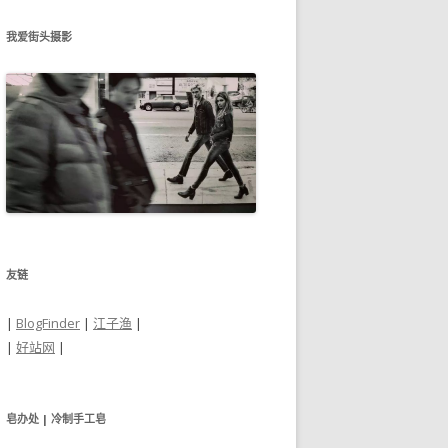
我爱街头摄影
友链
|
BlogFinder
|
江子渔
|
|
好站网
|
皂办处 | 冷制手工皂