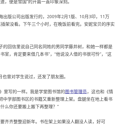
隧道，便是雪国”的开篇一直印象深刻。
版公司出版发行的，2009年2月1版、10月3印，11万
一直插架没看。下午三个小时，在晚饭前看完。安妮宝贝的序实
子的回信里说自己同名同姓的男同学藤井树，和她一样都是
书室，肯定要来借几本书”，“他说没人借的书很可怜”，“这
9月也曾对学生说过，还发了朋友圈。
书》里写的一样。我是学堂图书馆的
图书管理员
，这也和《情
把中学部图书区的书籍又重新整理上架。盘腿坐在地上看书
什么你还要搬上搬下再整理？”
也要齐齐整整迎新年。书在架上如果没人翻没人读，好可