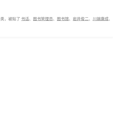
分类，被贴了
书话
、
图书管理员
、
图书馆
、
岩井俊二
、
川端康成
、