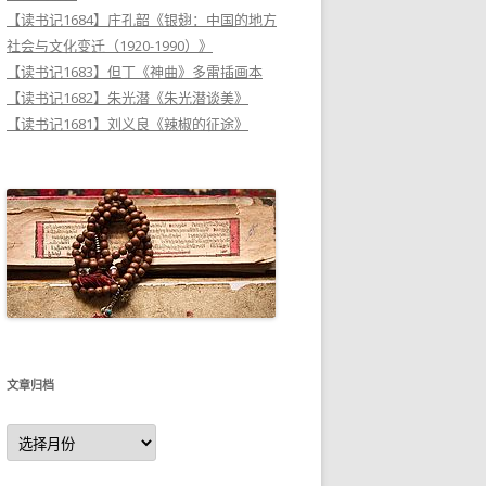
【读书记1684】庄孔韶《银翅：中国的地方
社会与文化变迁（1920-1990）》
【读书记1683】但丁《神曲》多雷插画本
【读书记1682】朱光潜《朱光潜谈美》
【读书记1681】刘义良《辣椒的征途》
文章归档
文
章
归
档