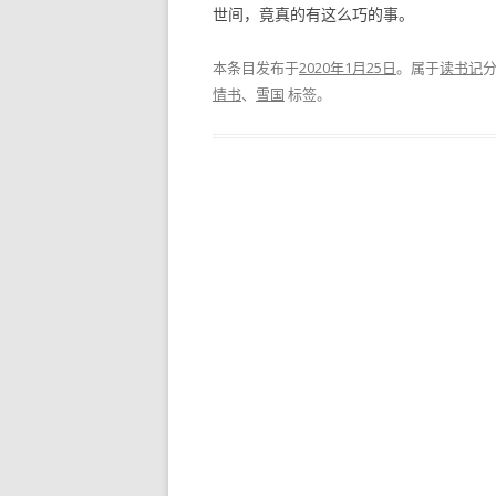
世间，竟真的有这么巧的事。
本条目发布于
2020年1月25日
。属于
读书记
情书
、
雪国
标签。