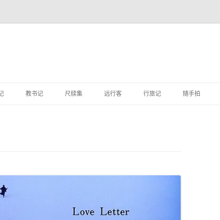
跳
至
记
教书记
尺牍集
远行客
行旅记
随手拍
正
文