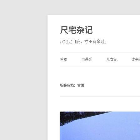
尺宅杂记
尺宅足自庇，寸田有余畦。
首页
自愚乐
儿女记
读书
标签归档：
雪国