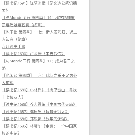
【读书记1691】陈荻洲辑《纪文达公笔记摘
要》
【与Mondo同行·第四季】14：科学精神就
是要质疑要较真（终章）
【也闲谈·第四季】十七：斯人若彩虹，遇上
方知有（终章）
六月读书手账
【读书记1690】卢永康《朱启钤传》
【与Mondo同行·第四季】13：成为君子之
路
【也闲谈·第四季】十六：此间之乐不足为外
人道也
【读书记1689】小林尚礼《梅里雪山：寻找
十七位友人》
【读书记1688】乔志霞编《中国古代寺庙》
【读书记1687】郑乐隽《超越无穷大》
【读书记1686】郑乐隽《数学的逻辑》
【读书记1685】林耀华《金翼：一个中国家
族的史记》