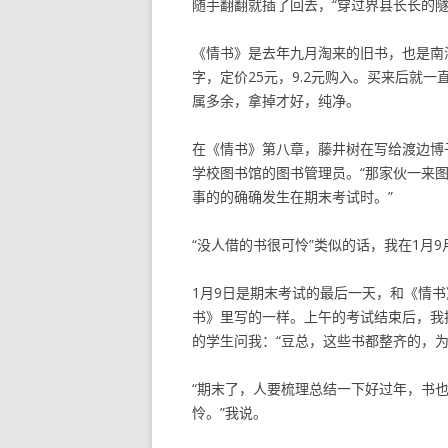
随手翻翻就插了回去，“穿过界县长长的
《情书》是去年九月淘来的旧书，也是南海出
字，定价25元，9.2元购入。买来后就
属多余，拿掉才好，纯净。
在《情书》第八章，藤井树在写给渡边博
学校图书馆的图书管理员。“那家伙一来图
事的的确确发生在期末考试时。”
“没人借的书很可怜”类似的话，我在1月
1月9日是期末考试的最后一天，和《情
书》里写的一样。上午的考试结束后，我
的学生问我：“豆总，这些书都整齐的，为
“期末了，人要梳理总结一下好过年，书
怜。”我说。