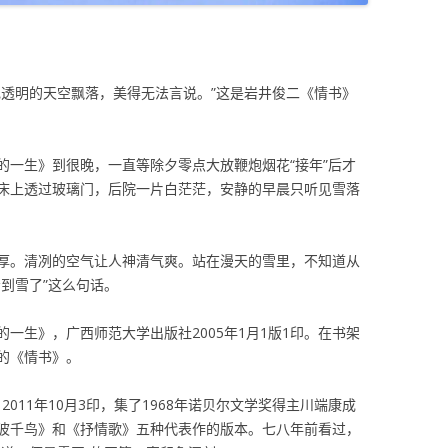
色透明的天空飘落，美得无法言说。”这是岩井俊二《情书》
的一生》到很晚，一直等除夕零点大放鞭炮烟花“接年”后才
床上透过玻璃门，后院一片白茫茫，安静的早晨只听见雪落
厚。清冽的空气让人神清气爽。站在漫天的雪里，不知道从
到雪了”这么句话。
一生》，广西师范大学出版社2005年1月1版1印。在书架
的《情书》。
2011年10月3印，集了1968年诺贝尔文学奖得主川端康成
波千鸟》和《抒情歌》五种代表作的版本。七八年前看过，