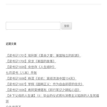
搜
索
：
近期文章
【读书记1701】埃利斯《革命之夏：美国独立的起源》
【读书记1700】房龙《美国的故事》
【读书记1699】余世存《人生顺时》
七月读书（八本）手账
【读书记1698】杨淏《关机：离线流浪中国134天》
【读书记1697】罗翔《圆圈正义：作为自由前提的信念》
【读书记1696】希阿荣博堪布《前行笔记之耕耘心田》
【乡下父母的人生课】13：毕业的仪式感与消费主义陷阱的人生死循
环
众生易度不