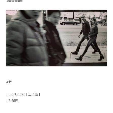
我爱街头摄影
友链
|
BlogFinder
|
江子渔
|
|
好站网
|