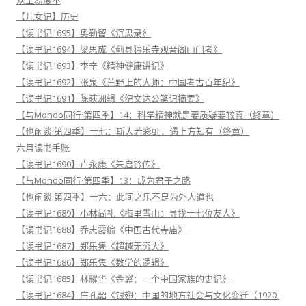
【儿女记】历史
【读书记1695】奥勒留《沉思录》
【读书记1694】梁思成《蓟县独乐寺观音阁山门考》
【读书记1693】李辛《精神健康讲记》
【读书记1692】张泉《荒野上的大师：中国考古百年纪》
【读书记1691】陈荻洲辑《纪文达公笔记摘要》
【与Mondo同行·第四季】14：科学精神就是要质疑要较真（终章）
【也闲谈·第四季】十七：斯人若彩虹，遇上方知有（终章）
六月读书手账
【读书记1690】卢永康《朱启钤传》
【与Mondo同行·第四季】13：成为君子之路
【也闲谈·第四季】十六：此间之乐不足为外人道也
【读书记1689】小林尚礼《梅里雪山：寻找十七位友人》
【读书记1688】乔志霞编《中国古代寺庙》
【读书记1687】郑乐隽《超越无穷大》
【读书记1686】郑乐隽《数学的逻辑》
【读书记1685】林耀华《金翼：一个中国家族的史记》
【读书记1684】庄孔韶《银翅：中国的地方社会与文化变迁（1920-