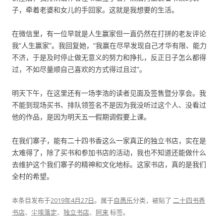
子，牵着老婆和女儿的手回家。这就是我想要的生活。
在微信里，有一位早就是人生赢家但一直仍然在打拼的老友评论
我“人生赢家”。我回复她，“我赢在尽早发现自己才华有限、能力
不济，于是及时停止做无意义的努力和挣扎，反正日子怎么都得
过，不如尽量顺自己喜欢的方式得过且过”。
明天下午，在这里还有一场李浩的读者见面及签售暨分享会。我
不能到现场买书、排队领签名不是因为我没听过这个人、没看过
他的作品，是因为明天五一假期调假要上课。
在我们寨子，能有二十四书香这么一家真正的独立书店，实在是
太难得了，除了买书和参加书店的活动，我也不知道还能做什么
去维护这个我们寨子的精神和文化地标。这家书店，真的是我们
全村的希望。
本条目发布于
2019年4月27日
。属于
自愚乐
分类，被贴了
二十四书香
书店
、
尘埃落定
、
独立书店
、
阿来
标签。