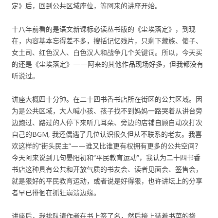
定》后，回到公共区域座位，等阿来的讲座开始。
十八年前看的是语文新课标必读丛书版的《尘埃落定》，到现
在，内容基本忘得差不多，搜括记忆残片，只剩下藏族、傻子、
女土司、红色汉人、白色汉人和战争几个关键词。所以，今天买
的还是《尘埃落定》——阿来的其他作品现场好多，但我都没有
听说过。
讲座大概四十分钟。在二十四书香书店所在街区的公共区域。因
为是公共区域，大人喊小孩、孩子找不到妈妈一路哭着从讲台旁
边跑过、路过的人停下来听几耳朵、旁边的店铺自顾自动次打次
自己的BGM, 我还偶遇了几位认识很久但从不联系的老友。我喜
欢这样的“街头民主”——谁又比谁更有权拥有更多的公共空间？
今天阿来说到几句晏阳初和“平民教育运动”，我认为二十四书香
书店这种具有公共和开放气质的书友会、读者见面会、签售会，
就是狠好的平民教育运动，或者说是好得狠，也许讲坛上的分享
者早已徘徊在抓狂崩溃边缘。
讲座后，我排队请作者在书上签了名，然后挎上装着书菜的袋