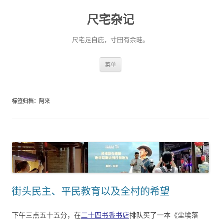
尺宅杂记
尺宅足自庇，寸田有余畦。
跳
菜单
至
正
文
标签归档：
阿来
街头民主、平民教育以及全村的希望
下午三点五十五分，在
二十四书香书店
排队买了一本《尘埃落