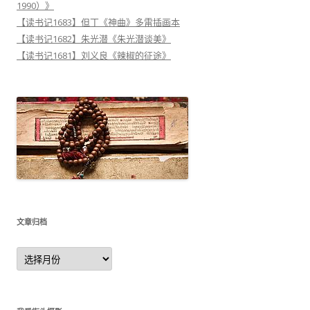
1990）》
【读书记1683】但丁《神曲》多雷插画本
【读书记1682】朱光潜《朱光潜谈美》
【读书记1681】刘义良《辣椒的征途》
文章归档
文
章
归
档