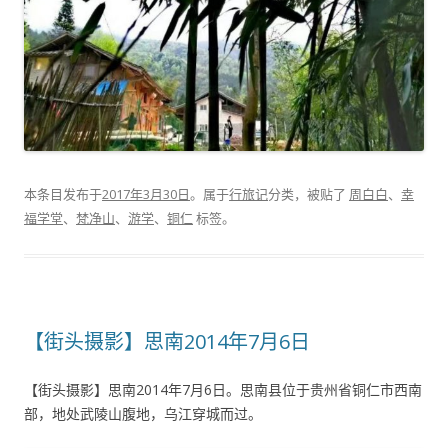
本条目发布于
2017年3月30日
。属于
行旅记
分类，被贴了
周白白
、
幸
福学堂
、
梵净山
、
游学
、
铜仁
标签。
【街头摄影】思南2014年7月6日
【街头摄影】思南2014年7月6日。思南县位于贵州省铜仁市西南
部，地处武陵山腹地，乌江穿城而过。