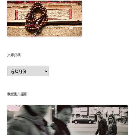
文章归档
文
章
归
档
我爱街头摄影