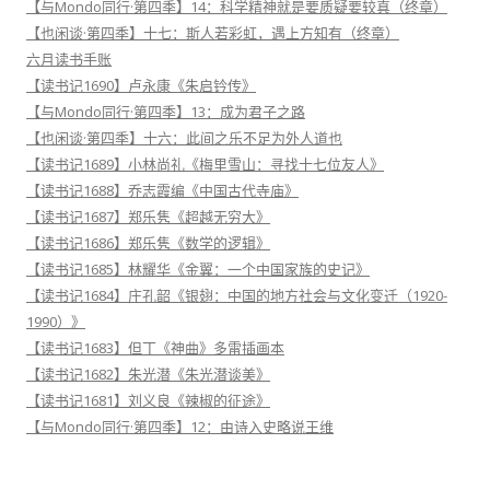
【与Mondo同行·第四季】14：科学精神就是要质疑要较真（终章）
【也闲谈·第四季】十七：斯人若彩虹，遇上方知有（终章）
六月读书手账
【读书记1690】卢永康《朱启钤传》
【与Mondo同行·第四季】13：成为君子之路
【也闲谈·第四季】十六：此间之乐不足为外人道也
【读书记1689】小林尚礼《梅里雪山：寻找十七位友人》
【读书记1688】乔志霞编《中国古代寺庙》
【读书记1687】郑乐隽《超越无穷大》
【读书记1686】郑乐隽《数学的逻辑》
【读书记1685】林耀华《金翼：一个中国家族的史记》
【读书记1684】庄孔韶《银翅：中国的地方社会与文化变迁（1920-
1990）》
【读书记1683】但丁《神曲》多雷插画本
【读书记1682】朱光潜《朱光潜谈美》
【读书记1681】刘义良《辣椒的征途》
【与Mondo同行·第四季】12：由诗入史略说王维