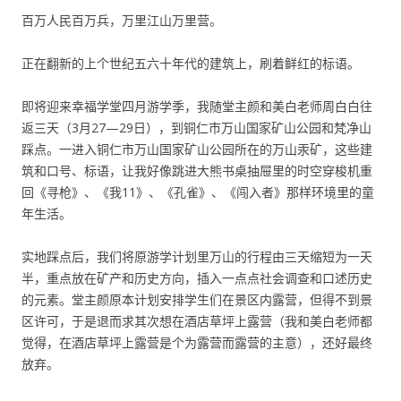
百万人民百万兵，万里江山万里营。
正在翻新的上个世纪五六十年代的建筑上，刷着鲜红的标语。
即将迎来幸福学堂四月游学季，我随堂主颜和美白老师周白白往
返三天（3月27—29日），到铜仁市万山国家矿山公园和梵净山
踩点。一进入铜仁市万山国家矿山公园所在的万山汞矿，这些建
筑和口号、标语，让我好像跳进大熊书桌抽屉里的时空穿梭机重
回《寻枪》、《我11》、《孔雀》、《闯入者》那样环境里的童
年生活。
实地踩点后，我们将原游学计划里万山的行程由三天缩短为一天
半，重点放在矿产和历史方向，插入一点点社会调查和口述历史
的元素。堂主颜原本计划安排学生们在景区内露营，但得不到景
区许可，于是退而求其次想在酒店草坪上露营（我和美白老师都
觉得，在酒店草坪上露营是个为露营而露营的主意），还好最终
放弃。