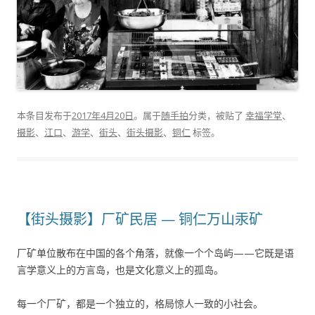
本条目发布于
2017年4月20日
。属于
随手拍
分类，被贴了
幸福学堂
、
摄影
、
江口
、
游学
、
街头
、
街头摄影
、
铜仁
标签。
【街头摄影】厂矿民居 — 铜仁万山汞矿
厂矿单位散布在中国的各个角落，就像一个个岛屿——它既是语
言学意义上的方言岛，也是文化意义上的孤岛。
每一个厂矿，都是一个独立的，格局惊人一致的小社会。