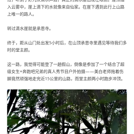
入云雾中，崖上滴下的水就像来自仙家。在崖下遇到此行上山路
上唯一的路人。
转过滴水崖就是承恩寺。
终于，距从山门处出发5小时后，在山顶承恩寺里遇见等待我们多
时的堂主颜。
这一路，我觉得可能登了一趟假山，倒像是参加了一个结合了超
级女生+奔跑吧兄弟的真人秀节目户外拍摄——美白老师拖着伤
脚竟然顽强地走完近15公里的山路，而堂主颜两小时跑步冲顶。