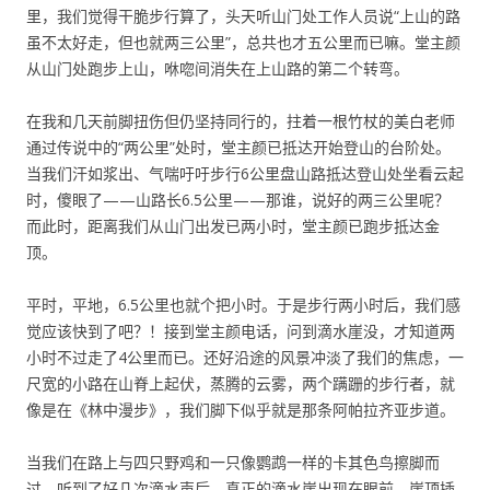
里，我们觉得干脆步行算了，头天听山门处工作人员说“上山的路
虽不太好走，但也就两三公里”，总共也才五公里而已嘛。堂主颜
从山门处跑步上山，咻唿间消失在上山路的第二个转弯。
在我和几天前脚扭伤但仍坚持同行的，拄着一根竹杖的美白老师
通过传说中的“两公里”处时，堂主颜已抵达开始登山的台阶处。
当我们汗如浆出、气喘吁吁步行6公里盘山路抵达登山处坐看云起
时，傻眼了——山路长6.5公里——那谁，说好的两三公里呢？
而此时，距离我们从山门出发已两小时，堂主颜已跑步抵达金
顶。
平时，平地，6.5公里也就个把小时。于是步行两小时后，我们感
觉应该快到了吧？！接到堂主颜电话，问到滴水崖没，才知道两
小时不过走了4公里而已。还好沿途的风景冲淡了我们的焦虑，一
尺宽的小路在山脊上起伏，蒸腾的云雾，两个蹒跚的步行者，就
像是在《林中漫步》，我们脚下似乎就是那条阿帕拉齐亚步道。
当我们在路上与四只野鸡和一只像鹦鹉一样的卡其色鸟擦脚而
过，听到了好几次滴水声后，真正的滴水崖出现在眼前。崖顶插