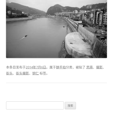
本条目发布于
2014年7月6日
。属于
随手拍
分类，被贴了
思南
、
摄影
、
街头
、
街头摄影
、
铜仁
标签。
搜
索