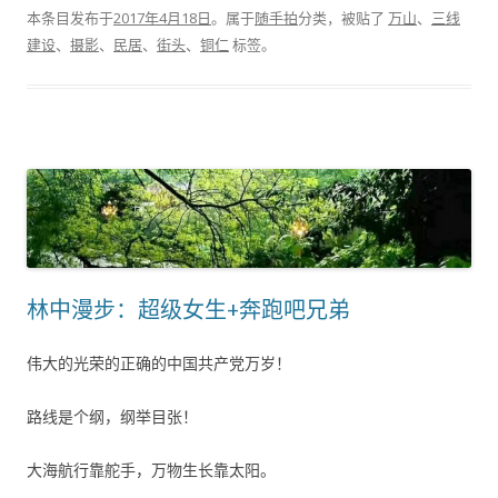
本条目发布于
2017年4月18日
。属于
随手拍
分类，被贴了
万山
、
三线
建设
、
摄影
、
民居
、
街头
、
铜仁
标签。
林中漫步：超级女生+奔跑吧兄弟
伟大的光荣的正确的中国共产党万岁！
路线是个纲，纲举目张！
大海航行靠舵手，万物生长靠太阳。