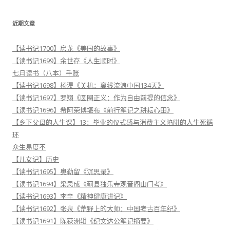
：
近期文章
【读书记1700】房龙《美国的故事》
【读书记1699】余世存《人生顺时》
七月读书（八本）手账
【读书记1698】杨淏《关机：离线流浪中国134天》
【读书记1697】罗翔《圆圈正义：作为自由前提的信念》
【读书记1696】希阿荣博堪布《前行笔记之耕耘心田》
【乡下父母的人生课】13：毕业的仪式感与消费主义陷阱的人生死循
环
众生易度不
【儿女记】历史
【读书记1695】奥勒留《沉思录》
【读书记1694】梁思成《蓟县独乐寺观音阁山门考》
【读书记1693】李辛《精神健康讲记》
【读书记1692】张泉《荒野上的大师：中国考古百年纪》
【读书记1691】陈荻洲辑《纪文达公笔记摘要》