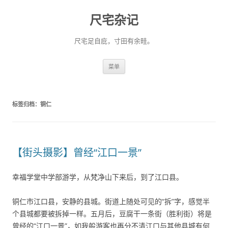
尺宅杂记
尺宅足自庇，寸田有余畦。
跳
菜单
至
正
文
标签归档：
铜仁
【街头摄影】曾经“江口一景”
幸福学堂中学部游学，从梵净山下来后，到了江口县。
铜仁市江口县，安静的县城。街道上随处可见的“拆”字，感觉半
个县城都要被拆掉一样。五月后，豆腐干一条街（胜利街）将是
曾经的“江口一景”，如我般游客也再分不清江口与其他县城有何