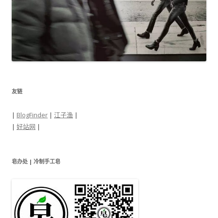
友链
|
BlogFinder
|
江子渔
|
|
好站网
|
皂办处 | 冷制手工皂