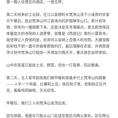
第一晚入住景区内酒店，一夜无梦。
第二天经朱砂工业园，在江口县德旺乡梵净山流下小溪旁的农家
乐午餐后，抵达梵净山印江县境内的护国禅寺山口。原计划寺
宿，但寺内一圈观察下来，还是决定另寻落脚点。堂主颜觉得这
体量庞大的寺院却人迹寥寥，就像是《西游记》里的小雷音寺。
我觉得让人奇怪的是，目测可以容纳上百僧人的寺院，大雄宝殿
前却找不到一盏可供香客燃香的灯。最后落脚在农家，并将原游
学计划中梵净山行程由一天增加为两天半，重点放在自然体验。
山中农家虽只是些土豆、野菜，但也一灯昏黄，四近飘香。
第二天，主人家早起给我们做早餐和准备步行上梵净山的路餐
——人手一个鸡蛋、红薯和土豆。我在院子里，老梨树正在开
花，看柴鸡鸣破晓，天光初亮。
早餐后，我们三人向梵净山金顶出发。
因为修路，电瓶车只能从山门处送至景区内两公里处，区区两公